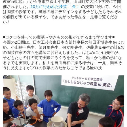
教室in東北』」が石巻市立貞山小学校、山田町立大沢小学校にて開
催されました。
10月に行われた漆芸
、
金工
の授業に続いて、今回
は陶芸の授業です。磁器の器にデザインをする子どもたちそれぞれ
の個性が出ている様子や、できあがった作品を、是非ご覧くださ
い！
■ロクロを使っての実演～やきものの形ができるまで学びます■
今回の2日間は、日本工芸会東日本支部幹事長の前田正博先生をはじ
め、小山耕一先生、望月集先生、保立剛先生、佐藤典克先生の計5名
の陶芸作家の方々を講師にお迎えしました。はじめに小山先生が、
子どもたちの目の前で実際にろくろを使って、粘土から器の形にな
るまでを実演します。粘土を自由自在に操る様子は、一見、簡単そ
うに見えますがプロの作家の方だからこそできる匠の技！