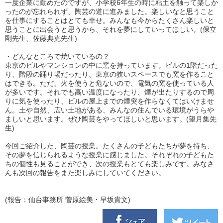
一度企業に勤めたのですが、小学校6年生の時に粘土を触って楽しか
ったのが忘れられず、陶芸の道に進みました。楽しいなと思うこと
を仕事にすることはとても幸せ。みんなも今からたくさん楽しいと
思うことに出会うと思うから、それを夢にしていってほしい。(保立
剛先生、佐藤典克先生)
・どんなところで焼いているの？
東京のビルやマンションの中に窯を持っています。ビルの1階だった
り、階段の踊り場だったり、東京の狭いスペースでも窯を作ること
はできる。ただ、火を使うと危ないので、電気の窯を使っている人
が多いです。それでも高い温度になったり、煙が出たりするので周
りに気を使ったり、ビルの屋上までの煙突を作らなくてはいけませ
ん。土や自然、広い土地がある、みんなの住んでいる環境がうらや
ましいと思います。ぜひ陶芸をやってほしいと思います。(望月集先
生)
今回ご紹介した、陶芸の授業。たくさんの子どもたちが夢を持ち、
その夢を信じられるような授業に感じました。それぞれの子どもた
ちの個性も見ることができ、次の授業もとても楽しみです。みなさ
んも次回の報告をまた楽しみにしていてください。
(報告：仙台事務所 菅原絵美・早坂貴文)