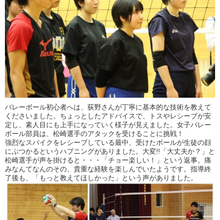
バレーボール初心者へは、荻野さんが丁寧に基本的な技術を教えて
くださいました。ちょっとしたアドバイスで、トスやレシーブが安
定し、素人目にも上手になっていく様子が見えました。女子バレー
ボール部員は、松崎選手のアタックを受けることに挑戦！
強烈なスパイクをレシーブしている最中、受けたボールが生徒の顔
にぶつかるというハプニングがありました。大変!!「大丈夫か？」と
松崎選手が声を掛けると・・・「チョー楽しい！」という返事。痛
みなんてなんのその、貴重な経験を楽しんでいたようです。指導終
了後も、「もっと教えてほしかった」という声がありました。