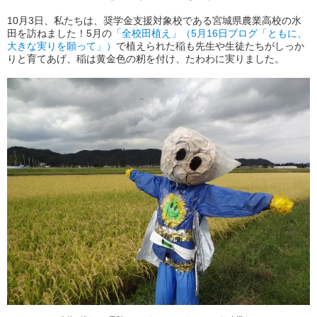
10月3日、私たちは、奨学金支援対象校である宮城県農業高校の水
田を訪ねました！5月の
「全校田植え」（5月16日ブログ「ともに、
大きな実りを願って」）
で植えられた稲も先生や生徒たちがしっか
りと育てあげ、稲は黄金色の籾を付け、たわわに実りました。