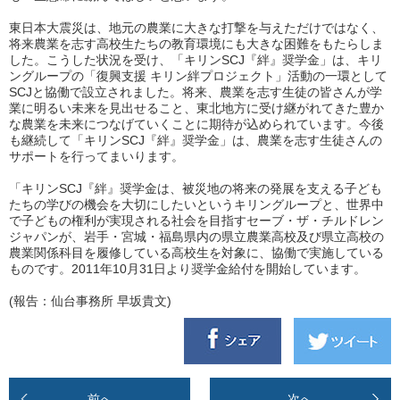
東日本大震災は、地元の農業に大きな打撃を与えただけではなく、
将来農業を志す高校生たちの教育環境にも大きな困難をもたらしま
した。こうした状況を受け、「キリンSCJ『絆』奨学金」は、キリ
ングループの「復興支援 キリン絆プロジェクト」活動の一環として
SCJと協働で設立されました。将来、農業を志す生徒の皆さんが学
業に明るい未来を見出せること、東北地方に受け継がれてきた豊か
な農業を未来につなげていくことに期待が込められています。今後
も継続して「キリンSCJ『絆』奨学金」は、農業を志す生徒さんの
サポートを行ってまいります。
「キリンSCJ『絆』奨学金は、被災地の将来の発展を支える子ども
たちの学びの機会を大切にしたいというキリングループと、世界中
で子どもの権利が実現される社会を目指すセーブ・ザ・チルドレン
ジャパンが、岩手・宮城・福島県内の県立農業高校及び県立高校の
農業関係科目を履修している高校生を対象に、協働で実施している
ものです。2011年10月31日より奨学金給付を開始しています。
(報告：仙台事務所 早坂貴文)
前へ
次へ