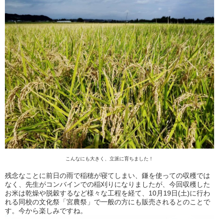
こんなにも大きく、立派に育ちました！
残念なことに前日の雨で稲穂が寝てしまい、鎌を使っての収穫では
なく、先生がコンバインでの稲刈りになりましたが、今回収穫した
お米は乾燥や脱穀するなど様々な工程を経て、10月19日(土)に行わ
れる同校の文化祭「宮農祭」で一般の方にも販売されるとのことで
す。今から楽しみですね。