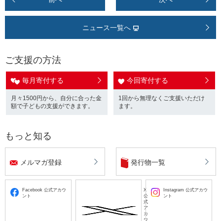
ニュース一覧へ
ご支援の方法
毎月寄付する
今回寄付する
月々1500円から、自分に合った金
1回から無理なくご支援いただけ
額で子どもの支援ができます。
ます。
もっと知る
メルマガ登録
発行物一覧
Facebook 公式アカウ
X
Instagram 公式アカウ
ント
公
ント
式
ア
カ
ウ