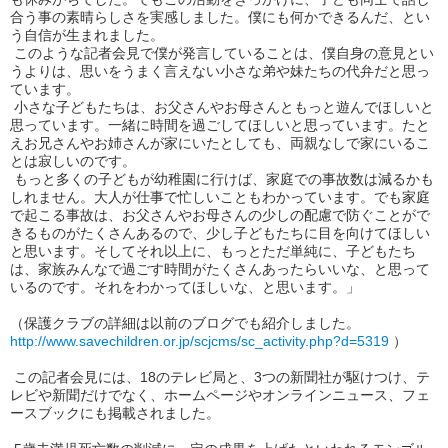
合う事の素晴らしさを実感しました。僕にも何かできるんだ、とい
う自信が生まれました。
このような記者会見で僕が発言していることは、僕自身の意見とい
うよりは、思いをうまく言えない小さな弟や妹たちの代弁だと思っ
ています。
小さな子どもたちは、お父さんやお母さんともっと遊んでほしいと
思っています。一緒に時間を過ごしてほしいと思っています。たと
えお兄さんやお姉さんが家にいたとしても、両親なしで家にいるこ
とは寂しいのです。
もっと多くの子どもが幼稚園に行けば、家庭での事故数は減るかも
しれません。大人が仕事で忙しいこともわかっています。でも家庭
で起こる事故は、お父さんやお母さんの少しの配慮で防ぐことがで
きるものがたくさんあるので、少し子どもたちに目を向けてほしい
と思います。そしてそれ以上に、もっとただ単純に、子どもたち
は、家族みんなで過ごす時間がたくさんあったらいいな、と思って
いるのです。それをわかってほしいな、と思います。」
（保護クラブの詳細は以前のブログでも紹介しました。
http://www.savechildren.or.jp/scjcms/sc_activity.php?d=5319
）
この記者会見には、18のテレビ局と、3つの新聞社が駆けつけ、テ
レビや新聞だけでなく、ホームページやオンラインニュース、フェ
ースブックにも掲載されました。