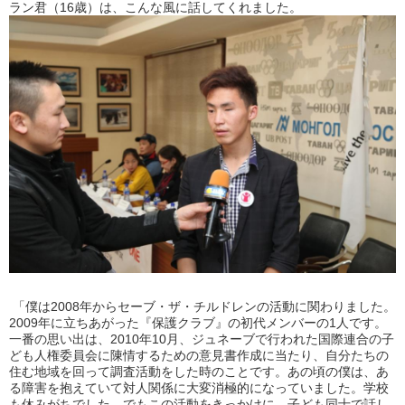
ラン君（16歳）は、こんな風に話してくれました。
「僕は2008年からセーブ・ザ・チルドレンの活動に関わりました。
2009年に立ちあがった『保護クラブ』の初代メンバーの1人です。
一番の思い出は、2010年10月、ジュネーブで行われた国際連合の子
ども人権委員会に陳情するための意見書作成に当たり、自分たちの
住む地域を回って調査活動をした時のことです。あの頃の僕は、あ
る障害を抱えていて対人関係に大変消極的になっていました。学校
も休みがちでした。でもこの活動をきっかけに、子ども同士で話し