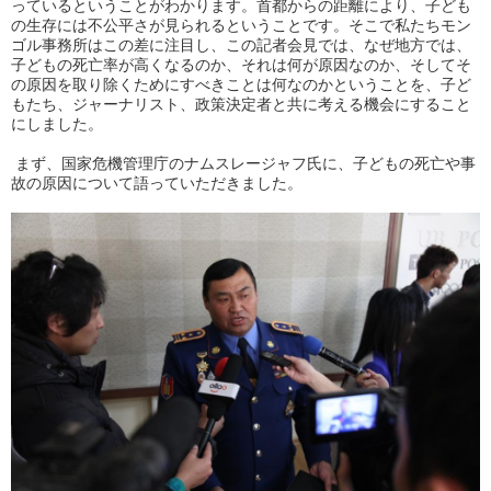
っているということがわかります。首都からの距離により、子ども
の生存には不公平さが見られるということです。そこで私たちモン
ゴル事務所はこの差に注目し、この記者会見では、なぜ地方では、
子どもの死亡率が高くなるのか、それは何が原因なのか、そしてそ
の原因を取り除くためにすべきことは何なのかということを、子ど
もたち、ジャーナリスト、政策決定者と共に考える機会にすること
にしました。
まず、国家危機管理庁のナムスレージャフ氏に、子どもの死亡や事
故の原因について語っていただきました。