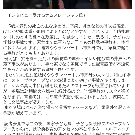
（インタビュー受けるナムスレージャフ氏）
「5歳未満児の死亡の主な原因は、下痢、肺炎などの呼吸器感染、
はしかや低体重が原因によるものなどですが、これらは、予防接種
をはじめとする様々な政策により減少しました。残るは、子どもの
怪我や事故です。死亡までに至らない子どもの怪我や事故も、本当
に多くみられます。地方やウランバートル市郊外では、家庭で起こ
る事故がとても多くあります。
例えば、穴を掘っただけの簡易式の屋外トイレや開放式の井戸への
落下事故があります。専門家でなく家庭で行った配電設備が不適切
であったため感電する事故も多いです。
またゲルに住む遊牧民やウランバートル市郊外の人々は、特に冬場
に、ストーブやスープなどの熱湯によるやけど事故が多くありま
す。ゲルの真ん中には暖を取るためのストーブが設置されています
が、冬場は24時間火を燃やし続けるので、当然事故のリスクが多く
なります。首都では、近年道路状態が改善されましたが、皮肉なこ
とに交通事故が増えました。
また冬場は凍った道で滑って骨折するケースなど、家庭外で起こる
事故が増えています。」
記者会見ではこの後、国家子ども局・子ども保護部長のジャブザン
フー氏からは、就学前教育のアクセスの不公平さを、エルデネンチ
メッグ国会議員からは、家族法やその他の子ども保護に関する法律