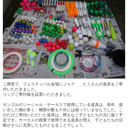
ご厚意で、フェスティバル会場にジャグ たくさんの道具をご寄
付いただきました。
リングご寄付箱を設置いただきました。
モンゴルのソーシャル・サーカスで使用している道具は、長年、使
い古した物が多く、種類や数も十分には揃っていませんでした。こ
のたびご寄付いただいた道具は、間もなく子どもたちの元に届く予
定です。サーカスの授業で使用できる道具が増え、子どもたちの活
動がさらに充実したものとなることでしょう。