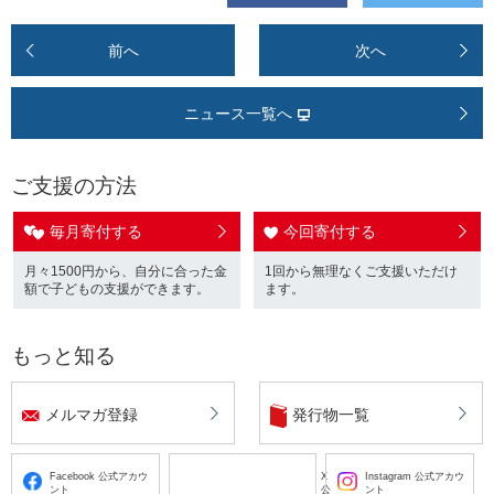
前へ
次へ
ニュース一覧へ
ご支援の方法
毎月寄付する
今回寄付する
月々1500円から、自分に合った金
1回から無理なくご支援いただけ
額で子どもの支援ができます。
ます。
もっと知る
メルマガ登録
発行物一覧
Facebook 公式アカウ
X
Instagram 公式アカウ
ント
公
ント