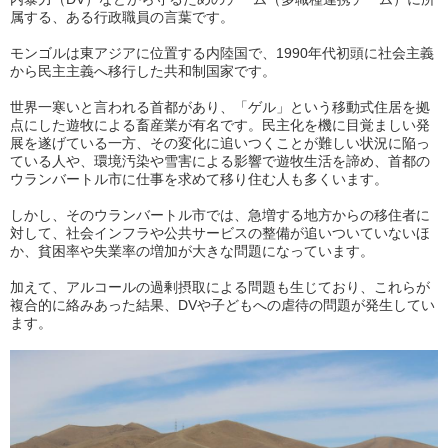
属する、ある行政職員の言葉です。
モンゴルは東アジアに位置する内陸国で、1990年代初頭に社会主義
から民主主義へ移行した共和制国家です。
世界一寒いと言われる首都があり、「ゲル」という移動式住居を拠
点にした遊牧による畜産業が有名です。民主化を機に目覚ましい発
展を遂げている一方、その変化に追いつくことが難しい状況に陥っ
ている人や、環境汚染や雪害による影響で遊牧生活を諦め、首都の
ウランバートル市に仕事を求めて移り住む人も多くいます。
しかし、そのウランバートル市では、急増する地方からの移住者に
対して、社会インフラや公共サービスの整備が追いついていないほ
か、貧困率や失業率の増加が大きな問題になっています。
加えて、アルコールの過剰摂取による問題も生じており、これらが
複合的に絡みあった結果、DVや子どもへの虐待の問題が発生してい
ます。