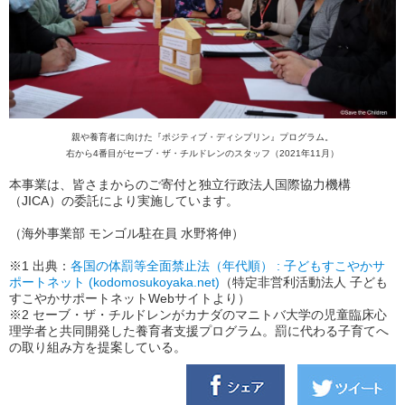
親や養育者に向けた『ポジティブ・ディシプリン』プログラム。
右から4番目がセーブ・ザ・チルドレンのスタッフ（2021年11月）
本事業は、皆さまからのご寄付と独立行政法人国際協力機構
（JICA）の委託により実施しています。
（海外事業部 モンゴル駐在員 水野将伸）
※1 出典：
各国の体罰等全面禁止法（年代順） : 子どもすこやかサ
ポートネット (kodomosukoyaka.net)
（特定非営利活動法人 子ども
すこやかサポートネットWebサイトより）
※2 セーブ・ザ・チルドレンがカナダのマニトバ大学の児童臨床心
理学者と共同開発した養育者支援プログラム。罰に代わる子育てへ
の取り組み方を提案している。