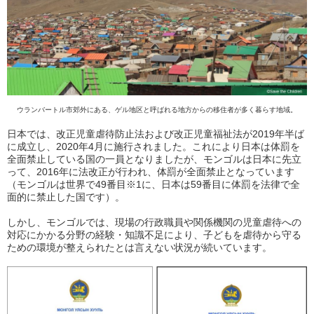
ウランバートル市郊外にある、ゲル地区と呼ばれる地方からの移住者が多く暮らす地域。
日本では、改正児童虐待防止法および改正児童福祉法が2019年半ば
に成立し、2020年4月に施行されました。これにより日本は体罰を
全面禁止している国の一員となりましたが、モンゴルは日本に先立
って、2016年に法改正が行われ、体罰が全面禁止となっています
（モンゴルは世界で49番目※1に、日本は59番目に体罰を法律で全
面的に禁止した国です）。
しかし、モンゴルでは、現場の行政職員や関係機関の児童虐待への
対応にかかる分野の経験・知識不足により、子どもを虐待から守る
ための環境が整えられたとは言えない状況が続いています。