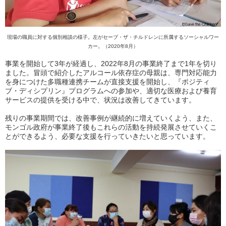
現場の職員に対する個別相談の様子。左がセーブ・ザ・チルドレンに所属するソーシャルワー
カー。（2020年8月）
事業を開始して3年が経過し、2022年8月の事業終了まで1年を切り
ました。冒頭で紹介したアルコール依存症の母親は、専門対応能力
を身につけた多職種連携チームが直接支援を開始し、『ポジティ
ブ・ディシプリン』プログラムへの参加や、適切な医療および養育
サービスの提供を受ける中で、状況は改善してきています。
残りの事業期間では、改善事例が継続的に増えていくよう、また、
モンゴル政府が事業終了後もこれらの活動を持続発展させていくこ
とができるよう、必要な支援を行っていきたいと思っています。