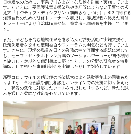
目標達成のために、事業ではさまざまな活動を計画・実施していま
す。たとえば、要保護児童支援業務や体罰等によらない子育ての考
え方『ポジティブ・ディシプリン（前向きなしつけ）』※2に関する
知識習得のための研修トレーナーを養成し、養成課程を終えた研修
トレーナーにより自治体職員や親・養育者へ同研修を実施していま
す。
また、子どもを含む地域住民を巻き込んだ啓発活動の実施支援や、
政策決定者を交えた定期会合やフォーラムの開催なども行っていま
す。さらに、現場の職員が日々の業務の中で直面する課題に対して
も、セーブ・ザ・チルドレン所属のソーシャルワーカーが関係機関
と協力して定期的な個別相談に応じたり、この分野の研究者を特別
講師として招いた事例検討会を実施したりして対応しています。
新型コロナウイルス感染症の感染拡大による活動実施上の困難もあ
りますが、各種会議や個別相談をオンラインでの実施に切り替えた
り、状況の変化に対応したツールを作成したりするなど、新たな試
みを通した柔軟な対応を心がけています。