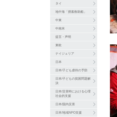
タイ
地中海「捜索救助船」
中東
中南米
提言・声明
東欧
ナイジェリア
日本
日本/子ども虐待の予防
日本/子どもの貧困問題解
決
日本/災害時における心理
社会的支援
日本/国内災害
日本/地域NPO支援