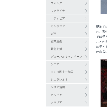
ウガンダ
ウクライナ
エチオピア
カンボジア
現地で
れ、遊
ガザ
では子
企業連携
ことが
は子ど
緊急支援
が非常
グローバルキャンペーン
ケニア
コンゴ民主共和国
シエラレオネ
シリア危機
セルビア
ソマリア