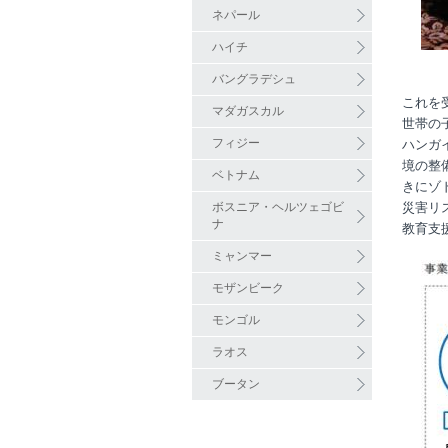
ネパール
ハイチ
バングラデシュ
これを
マダガスカル
世帯の
フィジー
ハンガ
境の整
ベトナム
きにゾ
ボスニア・ヘルツェゴビ
災害リ
ナ
教育支
ミャンマー
モザンビーク
モンゴル
ラオス
ブータン