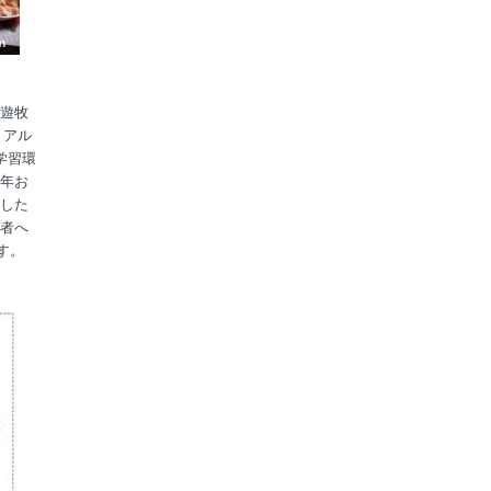
遊牧
りアル
学習環
年お
した
者へ
す。