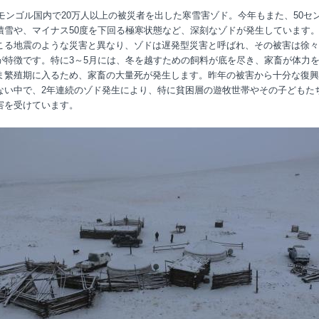
6年モンゴル国内で20万人以上の被災者を出した寒雪害ゾド。今年もまた、50セ
積雪や、マイナス50度を下回る極寒状態など、深刻なゾドが発生しています
こる地震のような災害と異なり、ゾドは遅発型災害と呼ばれ、その被害は徐々
が特徴です。特に3～5月には、冬を越すための飼料が底を尽き、家畜が体力
ま繁殖期に入るため、家畜の大量死が発生します。昨年の被害から十分な復興
ない中で、2年連続のゾド発生により、特に貧困層の遊牧世帯やその子どもた
害を受けています。