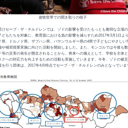
遊牧世帯での聞き取りの様子
受けセーブ・ザ・チルドレンでは、ゾドの影響を受けたもっとも脆弱な立場の
子どもたちを対象に、教育面における負の影響を減らすため2017年3月1日よ
イ県、ドルノド県、ザブハン県、バヤンウルギー県の4県で子どもにやさしい
備や補習授業実施に向けた活動を開始しました。また、モンゴルでは今後も数
ド等の災害の発生が懸念されることから、将来への備えとして、学校を主体と
スクへの対応力を向上するための活動も実施していきます。今冬、ゾドの被災
援を行う団体は、2017年4月時点でセーブ・ザ・チルドレンのみとなっていま