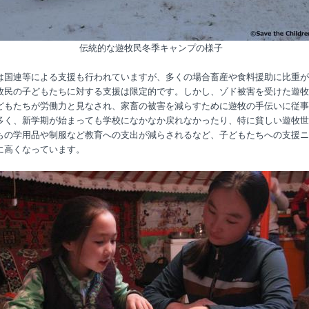
伝統的な遊牧民冬季キャンプの様子
は国連等による支援も行われていますが、多くの場合畜産や食料援助に比重が
牧民の子どもたちに対する支援は限定的です。しかし、ゾド被害を受けた遊牧
どもたちが労働力と見なされ、家畜の被害を減らすために遊牧の手伝いに従事
多く、新学期が始まっても学校になかなか戻れなかったり、特に貧しい遊牧世
もの学用品や制服など教育への支出が減らされるなど、子どもたちへの支援ニ
に高くなっています。