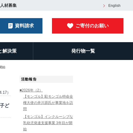
人材募集
English
資料請求
ご寄付のお願い
と解決策
発行物一覧
開始
活動報告
■2026年（2）
4.17）
【モンゴル】駐モンゴル特命全
権大使の井川原氏が事業地を訪
の子ど
問
【モンゴル】インクルーシブな
乳幼児発達支援事業 3年目が開
始