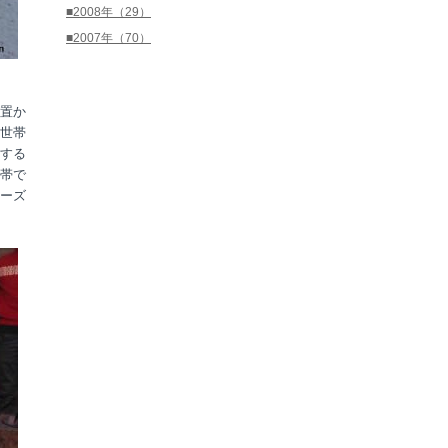
■2008年（29）
■2007年（70）
置か
世帯
する
帯で
ーズ