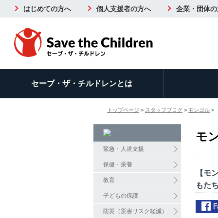
はじめての方へ
個人支援者の方へ
企業・団体の
セーブ・ザ・チルドレンとは
トップページ
>
スタッフブログ
>
モンゴル
>
モ
緊急・人道支援
保健・栄養
【モ
教育
もた
子どもの保護
防災（災害リスク軽減）