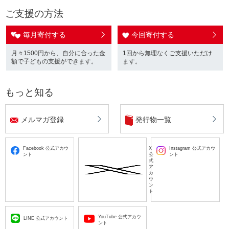
ご支援の方法
毎月寄付する
今回寄付する
月々1500円から、自分に合った金
1回から無理なくご支援いただけ
額で子どもの支援ができます。
ます。
もっと知る
メルマガ登録
発行物一覧
Facebook 公式アカウ
X
Instagram 公式アカウ
ント
公
ント
式
ア
カ
ウ
ン
ト
YouTube 公式アカウ
LINE 公式アカウント
ント