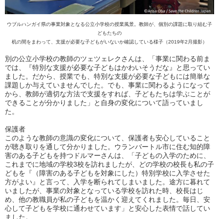
ウブルハンガイ県の事業対象となる公立小学校の授業風景。教師が、個別の課題に取り組む子
どもたちの
机の間をまわって、支援が必要な子どもがいないか確認している様子（2019年2月撮影）
別の公立小学校の教師のツェツェレクさんは、「事業に関わる前ま
では、『特別な支援が必要な子どもはかわいそうだな』と思ってい
ました。だから、授業でも、特別な支援が必要な子どもには簡単な
課題しか与えていませんでした。でも、事業に関わるようになって
から、教師が適切な方法で支援をすれば、子どもたちは学ぶことが
できることが分かりました」と自身の変化について語っていまし
た。
保護者
このような教師の意識の変化について、保護者も安心していること
が聴き取りを通して分かりました。ウランバートル市に住む知的障
害のある子どもを持つドルマーさんは、「子どもの入学のために、
これまでに地域の学校3校を訪れましたが、どの学校の校長も私の子
どもを『（障害のある子どもを対象にした）特別学校に入学させた
方がよい』と言って、入学を断られてしまいました。途方に暮れて
いましたが、事業の対象となっている学校を訪れた時、校長はじ
め、他の教職員が私の子どもを温かく迎えてくれました。毎日、安
心して子どもを学校に通わせています」と安心した表情で話してい
ました。