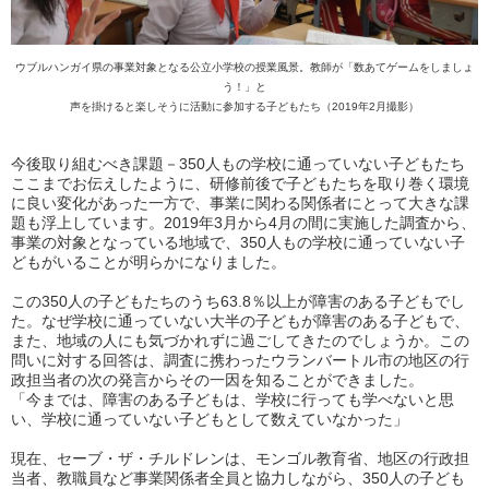
ウブルハンガイ県の事業対象となる公立小学校の授業風景。教師が「数あてゲームをしましょ
う！」と
声を掛けると楽しそうに活動に参加する子どもたち（2019年2月撮影）
今後取り組むべき課題－350人もの学校に通っていない子どもたち
ここまでお伝えしたように、研修前後で子どもたちを取り巻く環境
に良い変化があった一方で、事業に関わる関係者にとって大きな課
題も浮上しています。2019年3月から4月の間に実施した調査から、
事業の対象となっている地域で、350人もの学校に通っていない子
どもがいることが明らかになりました。
この350人の子どもたちのうち63.8％以上が障害のある子どもでし
た。なぜ学校に通っていない大半の子どもが障害のある子どもで、
また、地域の人にも気づかれずに過ごしてきたのでしょうか。この
問いに対する回答は、調査に携わったウランバートル市の地区の行
政担当者の次の発言からその一因を知ることができました。
「今までは、障害のある子どもは、学校に行っても学べないと思
い、学校に通っていない子どもとして数えていなかった」
現在、セーブ・ザ・チルドレンは、モンゴル教育省、地区の行政担
当者、教職員など事業関係者全員と協力しながら、350人の子ども