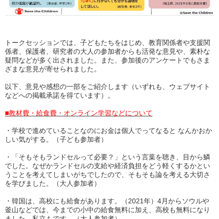
トークセッションでは、子どもたちをはじめ、教育関係者や支援関
係者、保護者、研究者の大人の参加者からも活発な意見や、素朴な
疑問などが多く出されました。また、参加後のアンケートでもさま
ざまな意見が寄せられました。
以下、意見や感想の一部をご紹介します（いずれも、ウェブサイト
などへの掲載承諾を得ています）。
■教材費・給食費・オンライン学習などについて
・
学校で進めていることなのにお金は個人でってなると なんかおか
しい気がする。
（子ども参加者）
・
「そもそもランドセルって必要？」という言葉を聴き、目から鱗
でした。
なぜかランドセルの支給や経済負担をどう軽くするかとい
うことを考えてしまいがちでしたので、そもそも論を考える大切さ
を学びました。（大人参加者）
・韓国は、高校にも給食があります。（2021年）
4月からソウルや
釜山などでは、今までの小中の給食無料に加え、高校も無料になり
ました。
私立もです。（大人参加者）