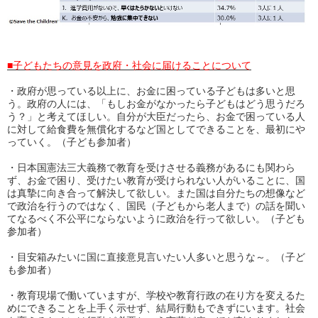
■子どもたちの意見を政府・社会に届けることについて
・
政府が思っている以上に、お金に困っている子どもは多いと思
う。政府の人には、「もしお金がなかったら子どもはどう思うだろ
う？」と考えてほしい。
自分が大臣だったら、お金で困っている人
に対して給食費を無償化するなど国としてできることを、最初にや
っていく。（子ども参加者）
・日本国憲法三大義務で教育を受けさせる義務があるにも関わら
ず、お金で困り、受けたい教育が受けられない人がいることに、国
は真摯に向き合って解決して欲しい。また
国は自分たちの想像など
で政治を行うのではなく、国民（子どもから老人まで）の話を聞い
てなるべく不公平にならないように政治を行って欲しい。
（子ども
参加者）
・
目安箱みたいに国に直接意見言いたい人多いと思うな～。
（子ど
も参加者）
・
教育現場で働いていますが、学校や教育行政の在り方を変えるた
めにできることを上手く示せず、結局行動もできずにいます。
社会