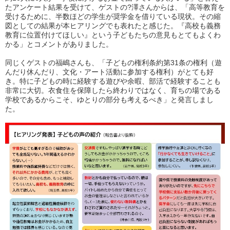
たアンケート結果を受けて、ゲストの?澤さんからは、
「高等教育を
受けるために、半数ほどの学生が奨学金を借りている現状。その縮
図としての結果が本ヒアリングでも表れたと感じた。『高校も義務
教育に位置付けてほしい』という子どもたちの意見もとてもよくわ
かる」
とコメントがありました。
同じくゲストの福嶋さんも、
「子どもの権利条約第31条の権利（遊
んだり休んだり、文化・アート活動に参加する権利）がとても好
き。特に子どもの時に経験する遊びや余暇、部活で経験することも
非常に大切。衣食住を保障したら終わりではなく、育ちの場である
学校であるからこそ、ゆとりの部分も考えるべき」
と発言しまし
た。