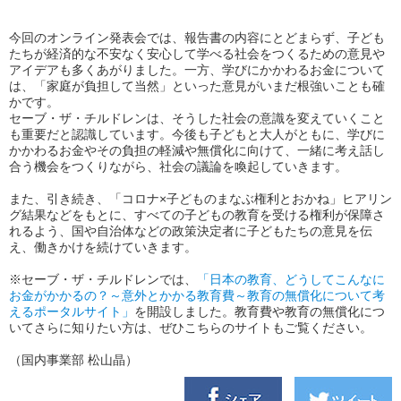
今回のオンライン発表会では、報告書の内容にとどまらず、子ども
たちが経済的な不安なく安心して学べる社会をつくるための意見や
アイデアも多くあがりました。一方、学びにかかわるお金について
は、「家庭が負担して当然」といった意見がいまだ根強いことも確
かです。
セーブ・ザ・チルドレンは、そうした社会の意識を変えていくこと
も重要だと認識しています。今後も子どもと大人がともに、学びに
かかわるお金やその負担の軽減や無償化に向けて、一緒に考え話し
合う機会をつくりながら、社会の議論を喚起していきます。
また、引き続き、「コロナ×子どものまなぶ権利とおかね」ヒアリン
グ結果などをもとに、すべての子どもの教育を受ける権利が保障さ
れるよう、国や自治体などの政策決定者に子どもたちの意見を伝
え、働きかけを続けていきます。
※セーブ・ザ・チルドレンでは、
「日本の教育、どうしてこんなに
お金がかかるの？～意外とかかる教育費～教育の無償化について考
えるポータルサイト」
を開設しました。教育費や教育の無償化につ
いてさらに知りたい方は、ぜひこちらのサイトもご覧ください。
（国内事業部 松山晶）