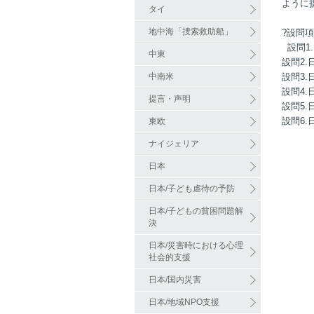
ように
タイ
地中海「捜索救助船」
?設問項
設問1
中東
設問2
中南米
設問3
設問4
提言・声明
設問5
設問6
東欧
ナイジェリア
日本
日本/子ども虐待の予防
日本/子どもの貧困問題解
決
日本/災害時における心理
社会的支援
日本/国内災害
日本/地域NPO支援