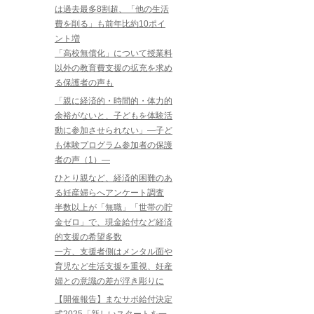
は過去最多8割超、「他の生活
費を削る」も前年比約10ポイ
ント増
「高校無償化」について授業料
以外の教育費支援の拡充を求め
る保護者の声も
「親に経済的・時間的・体力的
余裕がないと、子どもを体験活
動に参加させられない」―子ど
も体験プログラム参加者の保護
者の声（1）―
ひとり親など、経済的困難のあ
る妊産婦らへアンケート調査
半数以上が「無職」「世帯の貯
金ゼロ」で、現金給付など経済
的支援の希望多数
一方、支援者側はメンタル面や
育児など生活支援を重視、妊産
婦との意識の差が浮き彫りに
【開催報告】まなサポ給付決定