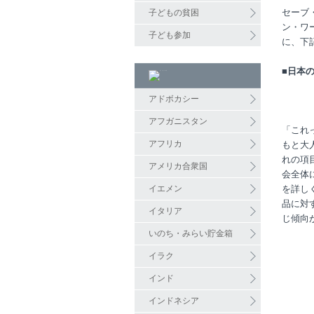
セーブ
子どもの貧困
ン・ワ
子ども参加
に、下
■日本
アドボカシー
アフガニスタン
「これ
アフリカ
もと大
れの項
アメリカ合衆国
会全体
イエメン
を詳し
品に対
イタリア
じ傾向
いのち・みらい貯金箱
イラク
インド
インドネシア