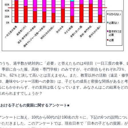
目のうち、過半数が絶対的に「必要」と答えたものは4項目（一日三度の食事、
、季節に合った服、高校・専門学校）のみですが、その割合もそれぞれ73％
、62％、62％と決して高いとは言えません。また、教育以外の活動（遠足・修
加、趣味やレジャー活動への参加）は、子どもの成長と密接な関係があると考
るにもかかわらず、その支持は低くなっています。みなさんはこの結果をどの
止められますでしょうか？
における子どもの貧困に関するアンケート■
アンケートに加え、10代から60代の計190名の方々に、下記の6つの設問につ
いただきました。このアンケートでは、現在日本で「日本の子どもの貧困」が