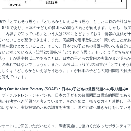
、6で「とてもそう思う」「どちらかといえばそう思う」とした回答の合計は
％、87％であり、日本の子どもの貧困への関心の高さが伺えます。しかし、設問
、「内容まで知っている」という人は23％にとどまっており、情報の提供が
ていないことが想像できます。また、同設問で過半数以上が「聞いたことがあ
情報を受けとめていること、そして、日本での子どもの貧困を聞いても自分に
ないと考えている人（設問2の回答が「とてもそう思う」もしくは「どちらか
思う」）が過半数以上であることは、日本の子どもの貧困の実態がまだ明らか
との表れではないでしょうか。また、85％以上（設問3の回答が「とてもそう
もしくは「どちらかといえばそう思う。」）が日本の子どもの貧困問題の解決
と答えています。
king Out Against Poverty (SOAP)：日本の子どもの貧困問題への取り組み■
・ザ・チルドレン・ジャパンも、日本の子どもの貧困問題は構造的問題であり
国が解決すべき問題だと考えています。そのために、様々な方々と連携し、子
添いながら、実態把握のための調査を実施し、国や行政へ働きかけをしていき
ンケートにご回答いただいた方々、調査実施にご協力くださったボランティア