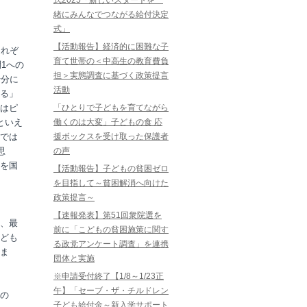
式2025「新しいスタートを一
緒にみんなでつながる給付決定
式」
【活動報告】経済的に困難な子
それぞ
育て世帯の＜中高生の教育費負
1への
担＞実態調査に基づく政策提言
十分に
活動
る」
はピ
「ひとりで子どもを育てながら
といえ
働くのは大変」子どもの食 応
では
援ボックスを受け取った保護者
思
の声
を国
【活動報告】子どもの貧困ゼロ
を目指して～貧困解消へ向けた
政策提言～
【速報発表】第51回衆院選を
、最
前に「こどもの貧困施策に関す
ども
る政党アンケート調査」を連携
ま
団体と実施
※申請受付終了【1/8～1/23正
午】「セーブ・ザ・チルドレン
の
子ども給付金～新入学サポート