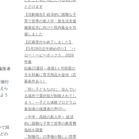
た】こどもたちにたべるものを
とどけます
【活動報告】経済的に困難な子
育て世帯の新入学・新生活支援
施策拡充に向けた院内集会を共
催しました
【応募受付を終了しました】
【5月29日正午締め切り】「ハ
ロー！ベビーボックス」2026
年春
妊娠22週目～産後1ヶ月程度の
歯医者
方を対象に育児用品を提供（応
、
募条件あり）
学旅行
えら
「同じ子どもなのに、住んでい
よう
る場所で選択肢が制限されてし
まう」―子ども体験プログラム
参加者の保護者の声(2)―
＜中学・高校の新入学＞ 経済
的に困難な子育て世帯の教育費
いて回
負担を調査
どの
「制服代」の準備が難しい世帯