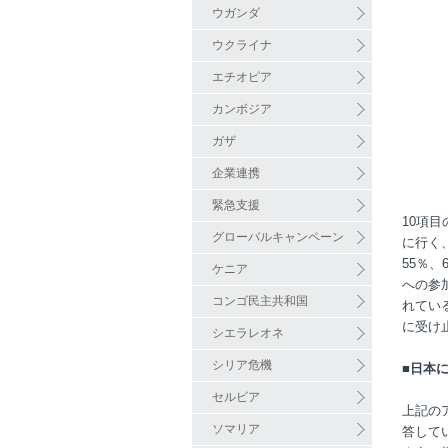
ウガンダ
ウクライナ
エチオピア
カンボジア
ガザ
企業連携
緊急支援
10項
グローバルキャンペーン
に行く
55％
ケニア
への参
コンゴ民主共和国
れてい
に受け
シエラレオネ
シリア危機
■日本
セルビア
上記の
ソマリア
答して