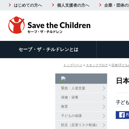
はじめての方へ
個人支援者の方へ
企業・団体の
セーブ・ザ・チルドレンとは
トップページ
>
スタッフブログ
>
日本/子ど
日本
緊急・人道支援
保健・栄養
子ども
教育
子どもの保護
防災（災害リスク軽減）