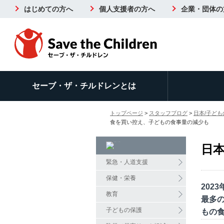
はじめての方へ
個人支援者の方へ
企業・団体の
セーブ・ザ・チルドレンとは
トップページ
>
スタッフブログ
>
日本/子ど
食を買い控え、子どもの食事量の減少も
日本
緊急・人道支援
保健・栄養
202
教育
最多の
子どもの保護
もの