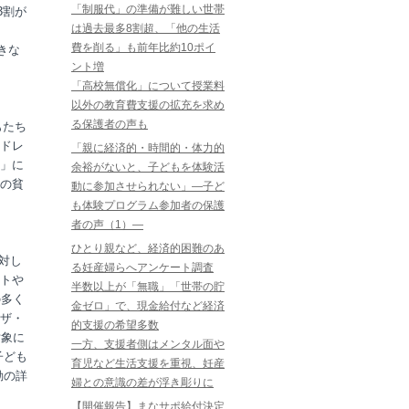
「制服代」の準備が難しい世帯
3割が
は過去最多8割超、「他の生活
費を削る」も前年比約10ポイ
きな
ント増
「高校無償化」について授業料
以外の教育費支援の拡充を求め
る保護者の声も
もたち
ドレ
「親に経済的・時間的・体力的
」に
余裕がないと、子どもを体験活
の貧
動に参加させられない」―子ど
も体験プログラム参加者の保護
者の声（1）―
ひとり親など、経済的困難のあ
対し
る妊産婦らへアンケート調査
トや
半数以上が「無職」「世帯の貯
の多く
金ゼロ」で、現金給付など経済
ザ・
的支援の希望多数
対象に
一方、支援者側はメンタル面や
子ども
育児など生活支援を重視、妊産
動の詳
婦との意識の差が浮き彫りに
【開催報告】まなサポ給付決定