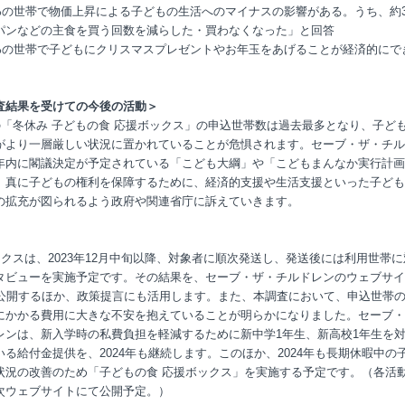
.3%の世帯で物価上昇による子どもの生活へのマイナスの影響がある。うち、約
パンなどの主食を買う回数を減らした・買わなくなった」と回答
.7%の世帯で子どもにクリスマスプレゼントやお年玉をあげることが経済的にで
査結果を受けての今後の活動＞
の「冬休み 子どもの食 応援ボックス」の申込世帯数は過去最多となり、子ど
がより一層厳しい状況に置かれていることが危惧されます。セーブ・ザ・チル
年内に閣議決定が予定されている「こども大綱」や「こどもまんなか実行計画
、真に子どもの権利を保障するために、経済的支援や生活支援といった子ども
の拡充が図られるよう政府や関連省庁に訴えていきます。
ックスは、2023年12月中旬以降、対象者に順次発送し、発送後には利用世帯に
タビューを実施予定です。その結果を、セーブ・ザ・チルドレンのウェブサイ
で公開するほか、政策提言にも活用します。また、本調査において、申込世帯
にかかる費用に大きな不安を抱えていることが明らかになりました。セーブ・
レンは、新入学時の私費負担を軽減するために新中学1年生、新高校1年生を
いる給付金提供を、2024年も継続します。このほか、2024年も長期休暇中の
状況の改善のため「子どもの食 応援ボックス」を実施する予定です。（各活
次ウェブサイトにて公開予定。）