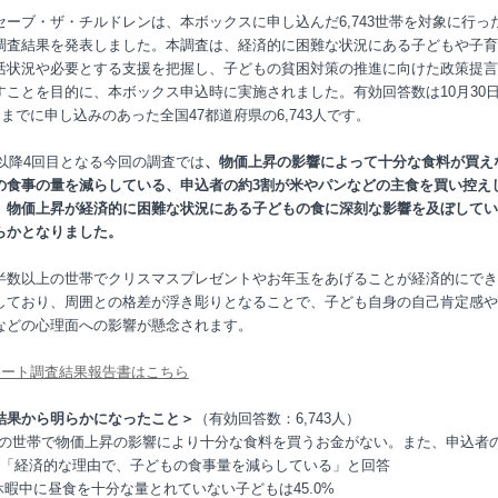
セーブ・ザ・チルドレンは、本ボックスに申し込んだ6,743世帯を対象に行っ
調査結果を発表しました。本調査は、経済的に困難な状況にある子どもや子育
活状況や必要とする支援を把握し、子どもの貧困対策の推進に向けた政策提言
すことを目的に、本ボックス申込時に実施されました。有効回答数は10月30
日までに申し込みのあった全国47都道府県の6,743人です。
年以降4回目となる今回の調査では
、物価上昇の影響によって十分な食料が買え
の食事の量を減らしている、申込者の約3割が米やパンなどの主食を買い控え
、物価上昇が経済的に困難な状況にある子どもの食に深刻な影響を及ぼしてい
らかとなりました。
半数以上の世帯でクリスマスプレゼントやお年玉をあげることが経済的にでき
しており、周囲との格差が浮き彫りとなることで、子ども自身の自己肯定感や
などの心理面への影響が懸念されます。
ケート調査結果報告書はこちら
結果から明らかになったこと＞
（有効回答数：6,743人）
割の世帯で物価上昇の影響により十分な食料を買うお金がない。また、申込者の
が「経済的な理由で、子どもの食事量を減らしている」と回答
休暇中に昼食を十分な量とれていない子どもは45.0%