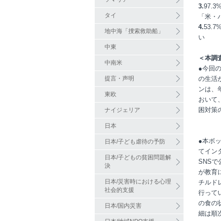
3.
97
タイ
「米・
4.
53
地中海「捜索救助船」
い
中東
＜本調
中南米
●今回
提言・声明
の生活
ンは、
東欧
おいて
困対策
ナイジェリア
日本
●本ボ
日本/子ども虐待の予防
てイン
日本/子どもの貧困問題解
SNS
決
が教育
日本/災害時における心理
チルド
社会的支援
行って
の食の
日本/国内災害
細は順