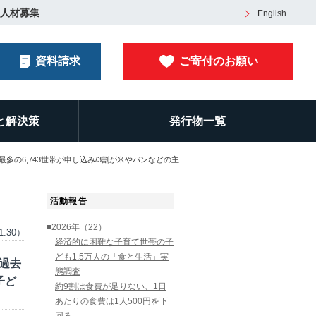
人材募集
English
資料請求
ご寄付のお願い
と解決策
発行物一覧
最多の6,743世帯が申し込み/3割が米やパンなどの主
活動報告
■2026年（22）
1.30）
経済的に困難な子育て世帯の子
ども1.5万人の「食と生活」実
：過去
態調査
子ど
約9割は食費が足りない、1日
あたりの食費は1人500円を下