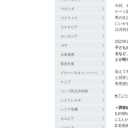
今回、
ウガンダ
ケート
帯の生
ウクライナ
にいか
エチオピア
11月8
カンボジア
2022
ガザ
子ども
るなど
企業連携
とが明
緊急支援
加えて
グローバルキャンペーン
と回答
ケニア
有用感
コンゴ民主共和国
■アン
シエラレオネ
＜調査
シリア危機
1.
約9
セルビア
に1人
2.
長期
ソマリア