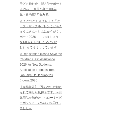
子ども給付金～新入学サポート
2026～」 全国の新中学1年
生・新高校1年生対象
※うけつけ しゅうりょう「セ
ーブ・ザ・チルドレンこどもき
ゅうふきん～しんにゅうがくサ
ポート2026～」 の ぼしゅう
を1/8 から1/23（ひる の 12
じ） までうけつけています
※Registration closed Save the
Children Cash Assistance
2026 for New Students:
Application period is from
January 8 to January 23
(noon), 2026
【実施報告】「思いやりに触れ
られて幸せな気持ちです」～育
児用品を詰めた「ハロー！ベビ
ーボックス」750箱をお届けし
ました～