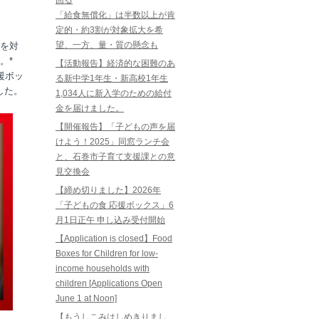
回る
「給食無償化」は半数以上が肯
定的・約3割が対象拡大を希
望、一方、量・質の懸念も
を対
。*
【活動報告】経済的な困難のあ
援ボッ
る新中学1年生・新高校1年生
した。
1,034人に新入学のための給付
金を届けました。
【開催報告】「子どもの声を届
けよう！2025」同窓ランチ会
と、石巻市子育て支援課との意
見交換会
【締め切りました】2026年
「子どもの食 応援ボックス」6
月1日正午 申し込み受付開始
【Application is closed】Food
Boxes for Children for low-
income households with
children [Applications Open
June 1 at Noon]
【もうしこみはしめきりまし