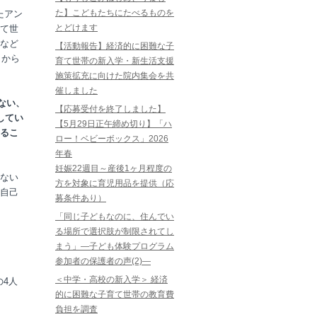
た】こどもたちにたべるものを
たアン
とどけます
て世
など
【活動報告】経済的に困難な子
日から
育て世帯の新入学・新生活支援
施策拡充に向けた院内集会を共
催しました
ない、
【応募受付を終了しました】
してい
【5月29日正午締め切り】「ハ
るこ
ロー！ベビーボックス」2026
年春
妊娠22週目～産後1ヶ月程度の
ない
方を対象に育児用品を提供（応
自己
募条件あり）
「同じ子どもなのに、住んでい
る場所で選択肢が制限されてし
まう」―子ども体験プログラム
参加者の保護者の声(2)―
＜中学・高校の新入学＞ 経済
4人
的に困難な子育て世帯の教育費
負担を調査