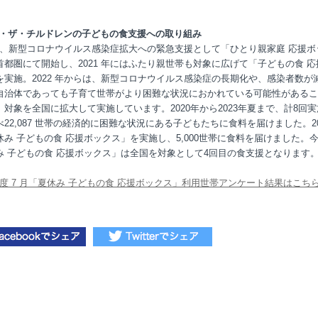
・ザ・チルドレンの子どもの食支援への取り組み
0 年、新型コロナウイルス感染症拡大への緊急支援として「ひとり親家庭 応援ボ
首都圏にて開始し、2021 年にはふたり親世帯も対象に広げて「子どもの食 応
を実施。2022 年からは、新型コロナウイルス感染症の長期化や、感染者数が
自治体であっても子育て世帯がより困難な状況におかれている可能性があるこ
、対象を全国に拡大して実施しています。2020年から2023年夏まで、計8回実
22,087 世帯の経済的に困難な状況にある子どもたちに食料を届けました。20
休み 子どもの食 応援ボックス」を実施し、5,000世帯に食料を届けました。
み 子どもの食 応援ボックス」は全国を対象として4回目の食支援となります
 年度 7 月「夏休み 子どもの食 応援ボックス」利用世帯アンケート結果はこち