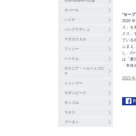
日本/地域NPO支援
ネパール
*
セーブ
ハイチ
202
ス」を
バングラデシュ
クス」
マダガスカル
ている
ふまえ
フィジー
し、のべ
ベトナム
は「夏
「冬休
ボスニア・ヘルツェゴビ
ナ
2023
ミャンマー
モザンビーク
モンゴル
ラオス
ブータン