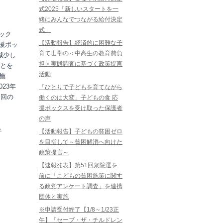
式2025「新しいスタートを一
緒にみんなでつながる給付決定
式」
ック
【活動報告】経済的に困難な子
援ボッ
育て世帯の＜中高生の教育費負
減少し
担＞実態調査に基づく政策提言
とを
活動
施
23年
「ひとりで子どもを育てながら
今回の
働くのは大変」子どもの食 応
。
援ボックスを受け取った保護者
の声
ら
【活動報告】子どもの貧困ゼロ
を目指して～貧困解消へ向けた
政策提言～
【速報発表】第51回衆院選を
前に「こどもの貧困施策に関す
る政党アンケート調査」を連携
団体と実施
※申請受付終了【1/8～1/23正
午】「セーブ・ザ・チルドレン