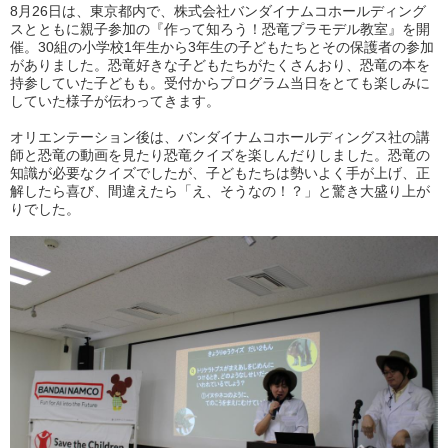
8月26日は、東京都内で、株式会社バンダイナムコホールディング
スとともに親子参加の『作って知ろう！恐竜プラモデル教室』を開
催。30組の小学校1年生から3年生の子どもたちとその保護者の参加
がありました。恐竜好きな子どもたちがたくさんおり、恐竜の本を
持参していた子どもも。受付からプログラム当日をとても楽しみに
していた様子が伝わってきます。
オリエンテーション後は、バンダイナムコホールディングス社の講
師と恐竜の動画を見たり恐竜クイズを楽しんだりしました。恐竜の
知識が必要なクイズでしたが、子どもたちは勢いよく手が上げ、正
解したら喜び、間違えたら「え、そうなの！？」と驚き大盛り上が
りでした。