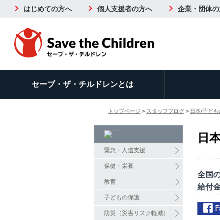
はじめての方へ
個人支援者の方へ
企業・団体の
セーブ・ザ・チルドレンとは
トップページ
>
スタッフブログ
>
日本/子ど
日本
緊急・人道支援
保健・栄養
全国の
教育
給付金
子どもの保護
防災（災害リスク軽減）