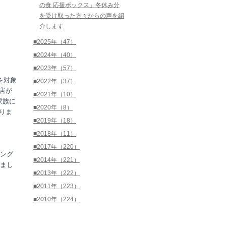
の食 応援ボックス」冬休み分
を受け取った方々からの声を紹
介します
■2025年（47）
■2024年（40）
■2023年（57）
を対象
■2022年（37）
害が
■2021年（10）
家族に
■2020年（8）
りま
■2019年（18）
■2018年（11）
■2017年（220）
ング
■2014年（221）
まし
■2013年（222）
■2011年（223）
■2010年（224）