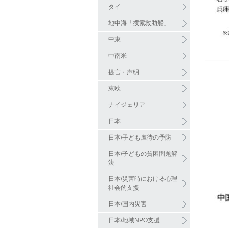
タイ
地中海「捜索救助船」
中東
中南米
提言・声明
東欧
ナイジェリア
日本
日本/子ども虐待の予防
日本/子どもの貧困問題解
決
日本/災害時における心理
社会的支援
日本/国内災害
日本/地域NPO支援