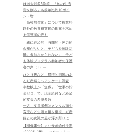
は過去最多8割超、「他の生活
費を削る」も前年比約10ポイ
ント増
「高校無償化」について授業料
以外の教育費支援の拡充を求め
る保護者の声も
「親に経済的・時間的・体力的
余裕がないと、子どもを体験活
動に参加させられない」―子ど
も体験プログラム参加者の保護
者の声（1）―
ひとり親など、経済的困難のあ
る妊産婦らへアンケート調査
半数以上が「無職」「世帯の貯
金ゼロ」で、現金給付など経済
的支援の希望多数
一方、支援者側はメンタル面や
育児など生活支援を重視、妊産
婦との意識の差が浮き彫りに
【開催報告】まなサポ給付決定