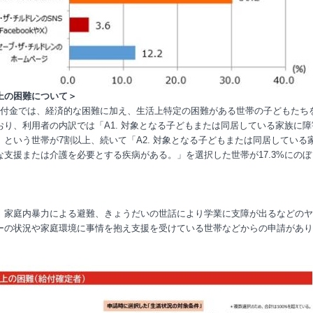
上の困難について＞
給付金では、経済的な困難に加え、生活上特定の困難がある世帯の子どもたち
おり、利用者の内訳では「A1. 対象となる子どもまたは同居している家族に障
」という世帯が7割以上、続いて「A2. 対象となる子どもまたは同居している
な支援または介護を必要とする疾病がある。」を選択した世帯が17.3%にのぼ
、家庭内暴力による避難、きょうだいの世話により学業に支障が出るなどのヤ
ーの状況や家庭環境に事情を抱え支援を受けている世帯などからの申請があり