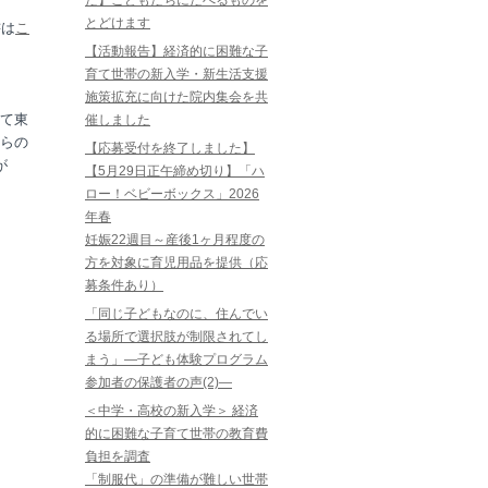
た】こどもたちにたべるものを
とどけます
書は
こ
【活動報告】経済的に困難な子
育て世帯の新入学・新生活支援
施策拡充に向けた院内集会を共
いて東
催しました
らの
【応募受付を終了しました】
が
【5月29日正午締め切り】「ハ
ロー！ベビーボックス」2026
年春
妊娠22週目～産後1ヶ月程度の
方を対象に育児用品を提供（応
募条件あり）
「同じ子どもなのに、住んでい
る場所で選択肢が制限されてし
まう」―子ども体験プログラム
参加者の保護者の声(2)―
＜中学・高校の新入学＞ 経済
的に困難な子育て世帯の教育費
負担を調査
「制服代」の準備が難しい世帯