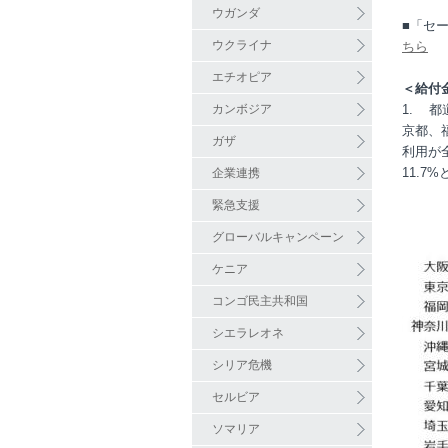
ウガンダ
■「セ
ウクライナ
ちら
エチオピア
＜給付
カンボジア
1. 
京都、
ガザ
利用が全
11.
企業連携
緊急支援
グローバルキャンペーン
ケニア
コンゴ民主共和国
シエラレオネ
シリア危機
セルビア
ソマリア