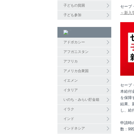
子どもの貧困
セーブ
～新入学
子ども参加
アドボカシー
アフガニスタン
アフリカ
アメリカ合衆国
イエメン
セーブ
イタリア
本給付
を保障
いのち・みらい貯金箱
結果、新
イラク
し、給
インド
申請時
インドネシア
数：9