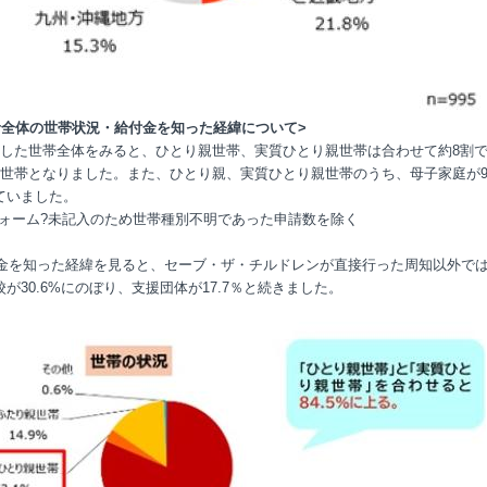
者全体の世帯状況・給付金を知った経緯について>
請した世帯全体をみると、ひとり親世帯、実質ひとり親世帯は合わせて約8割で
4世帯となりました。また、ひとり親、実質ひとり親世帯のうち、母子家庭が97
ていました。
フォーム?未記入のため世帯種別不明であった申請数を除く
給付金を知った経緯を見ると、セーブ・ザ・チルドレンが直接行った周知以外で
が30.6%にのぼり、支援団体が17.7％と続きました。