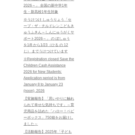
2026～」 全国の新中学1年
生・新高校1年生対象
※うけつけ しゅうりょう「セ
ーブ・ザ・チルドレンこどもき
ゅうふきん～しんにゅうがくサ
ポート2026～」 の ぼしゅう
を1/8 から1/23（ひる の 12
じ） までうけつけています
※Registration closed Save the
Children Cash Assistance
2026 for New Students:
Application period is from
January 8 to January 23
(noon), 2026
【実施報告】「思いやりに触れ
られて幸せな気持ちです」～育
児用品を詰めた「ハロー！ベビ
ーボックス」750箱をお届けし
ました～
【活動報告】2025年「子ども