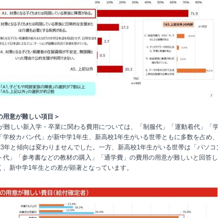
の用意が難しい項目＞
用意が難しい新入学・卒業に関わる費用については、「制服代」「運動着代」「
「学校カバン代」が新中学1年生、新高校1年生がいる世帯ともに多数を占め、2
023年と傾向は変わりませんでした。一方、新高校1年生がいる世帯は「パソコ
ト代」「参考書などの教材の購入」「通学費」の費用の用意が難しいと回答し
く、新中学1年生との差が顕著となっています。