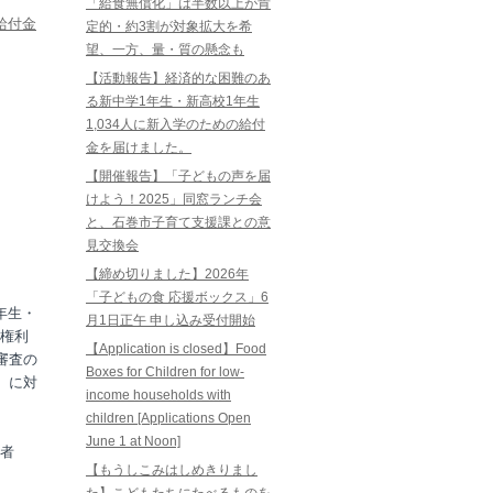
「給食無償化」は半数以上が肯
給付金
定的・約3割が対象拡大を希
望、一方、量・質の懸念も
【活動報告】経済的な困難のあ
る新中学1年生・新高校1年生
1,034人に新入学のための給付
金を届けました。
【開催報告】「子どもの声を届
けよう！2025」同窓ランチ会
と、石巻市子育て支援課との意
見交換会
【締め切りました】2026年
「子どもの食 応援ボックス」6
年生・
月1日正午 申し込み受付開始
権利
【Application is closed】Food
審査の
Boxes for Children for low-
帯）に対
income households with
children [Applications Open
June 1 at Noon]
者
【もうしこみはしめきりまし