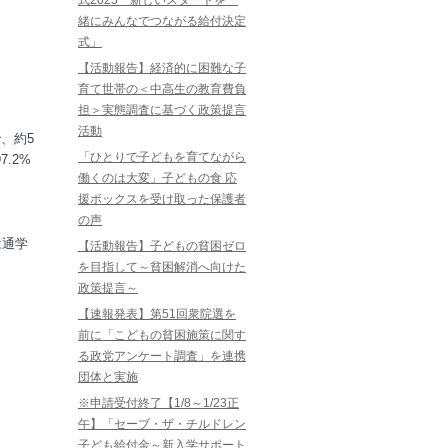
式2025「新しいスタートを一
緒にみんなでつながる給付決定
式」
【活動報告】経済的に困難な子
育て世帯の＜中高生の教育費負
担＞実態調査に基づく政策提言
活動
、約5
「ひとりで子どもを育てながら
.2%
働くのは大変」子どもの食 応
援ボックスを受け取った保護者
の声
は通学
【活動報告】子どもの貧困ゼロ
を目指して～貧困解消へ向けた
政策提言～
【速報発表】第51回衆院選を
前に「こどもの貧困施策に関す
る政党アンケート調査」を連携
団体と実施
※申請受付終了【1/8～1/23正
午】「セーブ・ザ・チルドレン
子ども給付金～新入学サポート