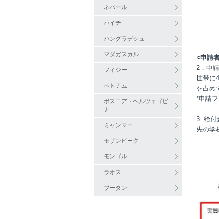
ネパール
ハイチ
バングラデシュ
マダガスカル
<申請
2．申
フィジー
世帯に
ベトナム
を占め
*申請
ボスニア・ヘルツェゴビ
ナ
3. 
ミャンマー
先の学校
モザンビーク
モンゴル
ラオス
ブータン