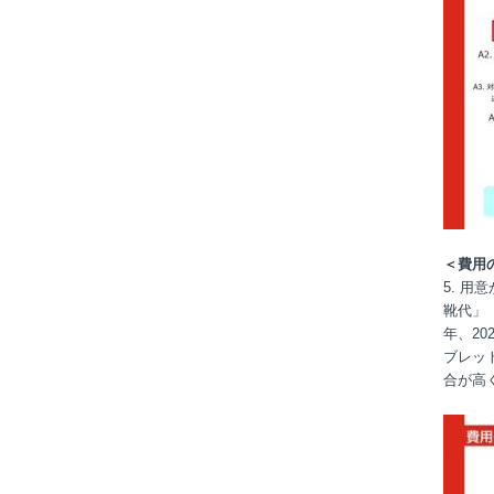
＜費用
5. 
靴代」
年、2
ブレッ
合が高