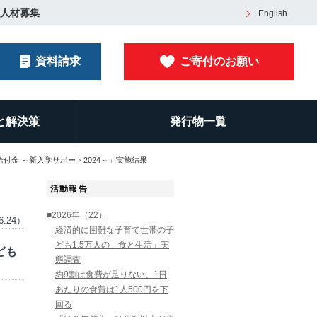
人材募集
English
資料請求
ご寄付のお願い
と解決策
発行物一覧
付金 ～新入学サポート2024～」実施結果
活動報告
■2026年（22）
6.24）
経済的に困難な子育て世帯の子
ども1.5万人の「食と生活」実
ども
態調査
約9割は食費が足りない、1日
あたりの食費は1人500円を下
回る