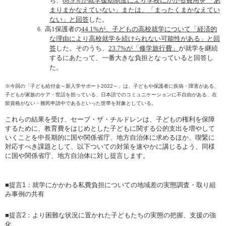
ち、
68.9
％が就学援助制度により学校にかかる費用を
「あ
まりまかなえていない」または、「まったくまかなえてい
ない」と回答
した。
高
1
保護者の
44.1%
が、子どもの高校就学について「経済的
6.
な理由により高校就学を続けられない可能性がある」と回
答
した。そのうち、
23.7%
が「修学旅行費」
が就学を継続
するにあたって、一番大きな負担となっていると回答し
た。
※今回の「子ども給付金～新入学サポート
2022
～」は、子どもや保護者に疾病・障害がある、
子どもが家族のケア・世話を担っている、日本語でのコミュニケーションに不自由がある、在
留資格がない・難民申請中であるといった世帯を対象としている。
これらの結果を受け、セーブ・ザ・チルドレンは、子どもの権利を保障
するために、教育費をはじめとした子どもに関する公的支出を増やして
いくことを中長期的に国や関係省庁、地方自治体に求めるほか、喫緊に
対応すべき課題として、以下ついての対策を速やかに講じるよう、同様
に国や関係省庁、地方自治体に対し提言します。
■
提言
1
：
就学にかかわる私費負担についての地域差の実態調査・取り組
み事例の共有
■提言
2
：
より困難な状況に置かれた子どもたちの実態の把握、支援の強
化