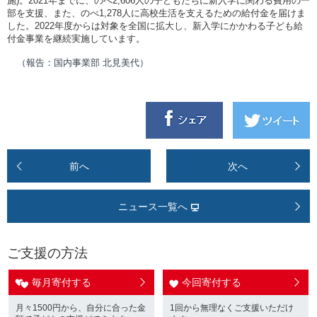
施
)
。
2021
年までに、のべ
2,606
人の子どもたちに新入学に関わる費用の一
部を支援、また、のべ
1,278
人に高校生活を支えるための給付金を届けま
した。
2022
年度からは対象を全国に拡大し、新入学にかかわる子ども給
付金事業を継続実施しています。
（報告：国内事業部 北見美代）
前へ
次へ
ニュース一覧へ
ご支援の方法
毎月寄付する
今回寄付する
月々1500円から、自分に合った金
1回から無理なくご支援いただけ