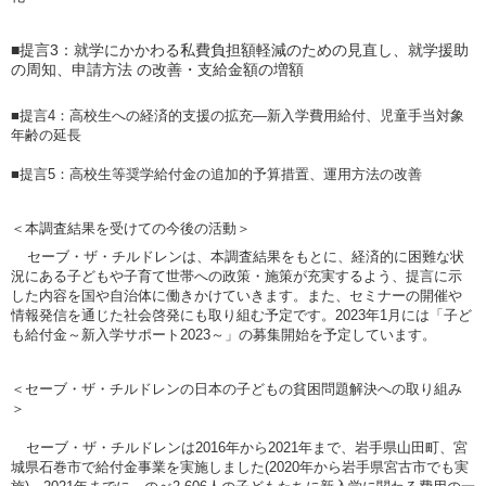
■
提言
3
：
就学にかかわる私費負担額軽減のための見直し、就学援助
の周知、申請方法
の改善・支給金額の増額
■提言
4
：
高校生への経済的支援の拡充―新入学費用給付、児童手当対象
年齢の延長
■提言
5
：高校生等奨学給付金の追加的予算措置、運用方法の改善
＜本調査結果を受けての今後の活動＞
セーブ・ザ・チルドレンは、本調査結果をもとに、経済的に困難な状
況にある子どもや子育て世帯への政策・施策が充実するよう、提言に示
した内容を国や自治体に働きかけていきます。また、セミナーの開催や
情報発信を通じた社会啓発にも取り組む予定です。
2023
年
1
月には「子ど
も給付金～新入学サポート
2023
～」の募集開始を予定しています。
＜セーブ・ザ・チルドレンの日本の子どもの貧困問題解決への取り組み
＞
セーブ・ザ・チルドレンは
2016
年から
2021
年まで、岩手県山田町、宮
城県石巻市で給付金事業を実施しました
(2020
年から岩手県宮古市でも実