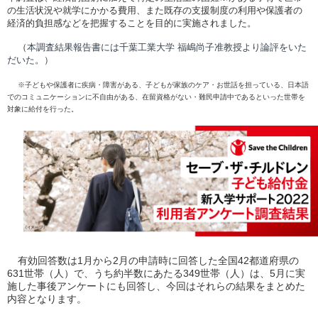
の生活状況や就学にかかる費用、また既存の支援制度の利用や保護者の
経済的負担感などを把握することを目的に実施されました。
（
本調査結果報告書には千葉工業大学 福嶋尚子准教授より論評をいた
だいた。）
※
子どもや保護者に疾病・障害がある、子どもが家族のケア・お世話を担っている、日本語
でのコミュニケーションに不自由がある、在留資格がない・難民申請中であるといった世帯を
対象に給付を行った。
有効回答数は
1
月から
2
月の申請時に回答した全国
42
都道府県の
631
世帯（人）で、うち約半数にあたる
349
世帯（人）は、
5
月に実
施した事後アンケートにも回答し、今回はそれらの結果をまとめた
内容となります。