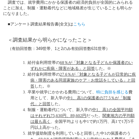
調査では
、就学費用にかかる保護者の経済的負担が全国的にみられる
ことに加え、制服・運動着代などに地域格差が生じていることも明らか
になりました。
■
アンケート調査結果報告書
(
全文
)
は
こちら
＜調査結果から明らかになったこと＞
（有効回答数：
349
世帯、
1
と
2
のみ有効回答数
631
世帯）
給付金利用世帯の
68
％が「対象となる子どもか保護者のい
1.
ずれかに疾病・障害がある」と回答
した。※
給付金利用世帯の
27.6
％が「対象となる子どもが日常的に疾
2.
病・障害のある同居家族のケア・お世話をしている」と回
答
した。※
卒業や就学にかかわる費用について、
特に負担を感じる
費
3.
用として、新入学の
中
1
、高
1
の保護者の
77.5
％が「制服
代」と回答
した。
制服・運動着代について、新入学の
中
1
、高
1
の全国平均額
4.
はそれぞれ
75,630
円、
89,602
円
だった。
関東地方の平均額
は最も高く
、全国平均よりも中
1
で約
1
万円、高
1
で
1
万
5
千
円以上高かった。
就学援助制度を利用していると回答した中
1
の保護者のう
5.