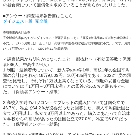
の昼食費について無償化を求めていることが明らかになりました。
■アンケート調査結果報告書はこちら
ダイジェスト版
完全版
※報告書内の訂正※
完全版報告書p3ならびにダイジェスト版報告書p3にある「高校1年保護者の約3割が就学継続に
不安。」という見出しは、
正しくは「高校1年保護者の
約5割
が就学継続に不安。」です。お詫
びして訂正いたします。（2023年11月4日追記）
＜調査結果から明らかになったこと 一部抜粋＞
（有効回答数：保護
者586人、中高生276人）
1.制服・運動着代について、新入学の中学1年、高校1年の全国平均
額の合計はそれぞれ8万9,809円、10万435円であり、2022年度の調
査*と比較し、それぞれ1万以上高くなっている。制服の妥当な金額
については「1万円～3万円未満」との回答が36.5％と最も多かっ
た。（保護者アンケート結果）
2.高校入学時のパソコン・タブレットの購入については国公立で
46.7％、私立で64.2％が必要だったと回答した。購入平均額は国公
立で5万円以上、私立で8万円以上であった。購入にあたって自治体
や学校からの補助があったのは国公立で37.0％、私立で8.0％だっ
た。（保護者アンケート結果)