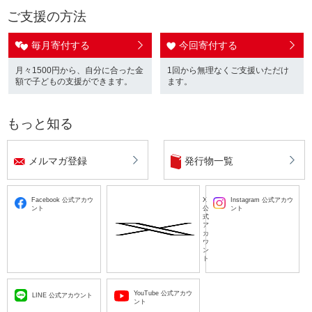
ご支援の方法
毎月寄付する
今回寄付する
月々1500円から、自分に合った金
1回から無理なくご支援いただけ
額で子どもの支援ができます。
ます。
もっと知る
メルマガ登録
発行物一覧
Facebook 公式アカウ
X
Instagram 公式アカウ
ント
公
ント
式
ア
カ
ウ
ン
ト
YouTube 公式アカウ
LINE 公式アカウント
ント