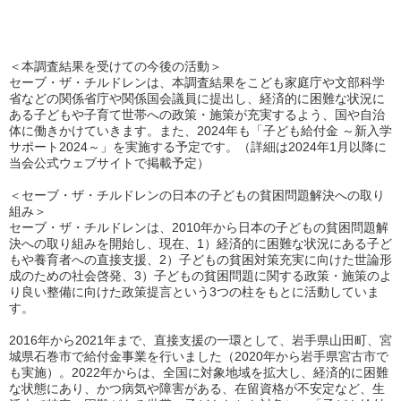
＜本調査結果を受けての今後の活動＞
セーブ・ザ・チルドレンは、本調査結果をこども家庭庁や文部科学
省などの関係省庁や関係国会議員に提出し、経済的に困難な状況に
ある子どもや子育て世帯への政策・施策が充実するよう、国や自治
体に働きかけていきます。また、2024年も「子ども給付金 ～新入学
サポート2024～」を実施する予定です。（詳細は2024年1月以降に
当会公式ウェブサイトで掲載予定）
＜セーブ・ザ・チルドレンの日本の子どもの貧困問題解決への取り
組み＞
セーブ・ザ・チルドレンは、2010年から日本の子どもの貧困問題解
決への取り組みを開始し、現在、1）経済的に困難な状況にある子ど
もや養育者への直接支援、2）子どもの貧困対策充実に向けた世論形
成のための社会啓発、3）子どもの貧困問題に関する政策・施策のよ
り良い整備に向けた政策提言という3つの柱をもとに活動していま
す。
2016年から2021年まで、直接支援の一環として、岩手県山田町、宮
城県石巻市で給付金事業を行いました（2020年から岩手県宮古市で
も実施）。2022年からは、全国に対象地域を拡大し、経済的に困難
な状態にあり、かつ病気や障害がある、在留資格が不安定など、生