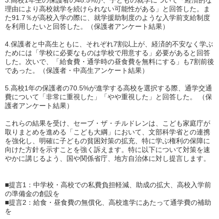
3.高校1年生の保護者の48.5%が、子どもの就学について「経済的な
理由により高校就学を続けられない可能性がある」と回答した。ま
た91.7％が高校入学の際に、就学援助制度のような入学前支給制度
を利用したいと回答した。（保護者アンケート結果）
4.保護者と中高生ともに、それぞれ7割以上が、経済的不安なく学ぶ
ためには「学校に必要なものは学校で用意する」必要があると回答
した。次いで、「給食費・通学時の昼食費を無料にする」も7割前後
であった。（保護者・中高生アンケート結果）
5.高校1年の保護者の70.5%が進学する高校を選択する際、通学交通
費について「非常に重視した」「やや重視した」と回答した。 （保
護者アンケート結果）
これらの結果を受け、セーブ・ザ・チルドレンは、こども家庭庁が
取りまとめを進める「こども大綱」において、文部科学省との連携
を強化し、明確に子どもの貧困対策の拡充、特に学ぶ権利の保障に
向けた方針を示すことを強く訴えます。特に以下について対策を速
やかに講じるよう、国や関係省庁、地方自治体に対し提言します。
■提言1：中学校・高校での私費負担軽減、助成の拡大、高校入学前
の準備金の創設を
■提言2：給食・昼食費の無償化、高校進学にあたって通学費の補助
を