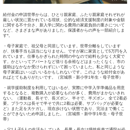
給付金の申請世帯からは、ひとり親家庭、ふたり親家庭それぞれが
厳しい状況に置かれている現状、公的な経済支援制度の対象や金額
に関する不十分さ、新入学に関わる費用の家庭負担の重さについて
など、さまざまな声がありました。保護者からの声を一部紹介しま
す*。
・母子家庭で、祖父母と同居しています。世帯分離をしています
が、扶養手当も該当になりません。ですが家に家賃として5万円を入
れています。仕事もかぎられた時間の中なので給料も少なく大変で
す。かといってアパートなど借りる余裕などはまったくなく、市の
援助はなかなか受けられずにいて困っていました。私と同じような
母子家庭はいっぱいいるかもしれないです。このような給付金があ
ればとてもありがたいです。（宮城県・新小学1年生・母子世帯）
・就学援助制度を利用してはいるが、実際に中学入学準備品を用意
するとなると、複数購入が必要なものが多く、費用がまかないきれ
ない。（運動着、長そで、長ズボン、半そで、半ズボン、全て2着必
要。ブラウスは長そで半そで共に2着は必要。サブバッグが必要な
ど）また足を大ケガし、現在歩けない状態であり、完治まで働くこ
とができないため申請しました。（宮城県・新中学1年生・母子世
帯）
・父1人子5人の生活をしている。長男・長女は慢性疾患で通院が必