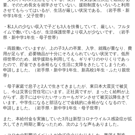
要。そのため長女を就学させていない。援助制度をいろいろと利用
させてもらってはいるが、生活が厳しい状況である。（岩手県・新
中学1年生・父子世帯）
・私1人の少ない収入で子ども3人を扶養していて、厳しい。フルタ
イムで働いているが、生活保護世帯より収入が少ないです。（岩手
県・新中学1年生・母子世帯）
・両親働いていますが、上の子3人の卒業、入学、就職が重なり、費
用が足らず、必要物品が十分にそろえられていない状況です。低所
得世帯のため、就学援助を利用しても、ギリギリのやりくりであっ
たので、貯金できる余裕もなく生活に支障をきたしてしまうため、
申請しました。（岩手県・新中学1年生、新高校1年生・ふたり親世
帯）
・母子家庭で息子と2人で生きてきましたが、東日本大震災で被災
し、今は災害公営住宅にいます。正社員ですが、まったく給料が上
がらず、息子にはやりたいサッカーもガマンさせて被災以降生きて
います。中学生になると部活などで金銭的に余裕がなくなるので、
申請しました。（岩手県・新中学1年生・母子世帯）
また、本給付金を実施していた3月は新型コロナウイルス感染症が拡
大してきた時期と重なったため、次のような声もありました。