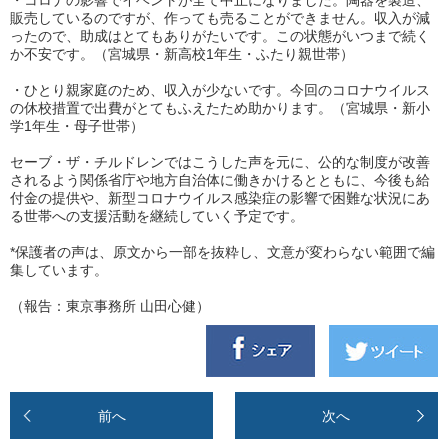
・コロナの影響でイベントが全て中止になりました。陶器を製造、
販売しているのですが、作っても売ることができません。収入が減
ったので、助成はとてもありがたいです。この状態がいつまで続く
か不安です。（宮城県・新高校1年生・ふたり親世帯）
・ひとり親家庭のため、収入が少ないです。今回のコロナウイルス
の休校措置で出費がとてもふえたため助かります。（宮城県・新小
学1年生・母子世帯）
セーブ・ザ・チルドレンではこうした声を元に、公的な制度が改善
されるよう関係省庁や地方自治体に働きかけるとともに、今後も給
付金の提供や、新型コロナウイルス感染症の影響で困難な状況にあ
る世帯への支援活動を継続していく予定です。
*保護者の声は、原文から一部を抜粋し、文意が変わらない範囲で編
集しています。
（報告：東京事務所 山田心健）
前へ
次へ