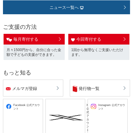
ニュース一覧へ
ご支援の方法
毎月寄付する
今回寄付する
月々1500円から、自分に合った金
1回から無理なくご支援いただけ
額で子どもの支援ができます。
ます。
もっと知る
メルマガ登録
発行物一覧
Facebook 公式アカウ
X
Instagram 公式アカウ
ント
公
ント
式
ア
カ
ウ
ン
ト