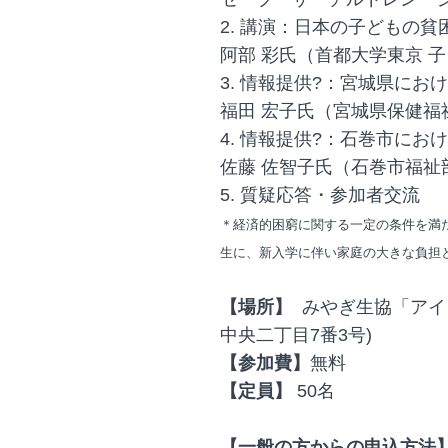
2. 講演：日本の子どもの
阿部 彩氏（首都大学東京 
3. 情報提供?：宮城県に
福田 宏子氏（宮城県保健福
4. 情報提供?：石巻市に
佐藤 佐智子氏（石巻市福祉
5. 質疑応答・参加者交流
＊経済的困窮に関する一定の条件を満
生に、新入学に伴い家庭の大きな負担
【場所】
みやぎ生協「アイ
中央二丁目7番3号)
【参加費】
無料
【定員】
50名
【一般の方からの申込方法