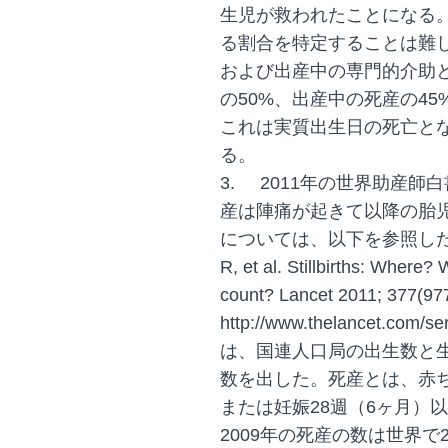
生児が救われたことになる
る割合を特定することは難し
および出産中の専門的介助
の50%、出産中の死産の4
これは実質出生日の死亡と
る。
3.
2011年の世界助産師
産は陣痛が起きて以降の胎
については、以下を参照した：Lawn 
R, et al. Stillbirths: Wher
count? Lancet 2011; 377(97
http://www.thelancet.co
は、国連人口局の出生数と生
数を出した。死産とは、赤
または妊娠28週（6ヶ月）
2009年の死産の数は世界で