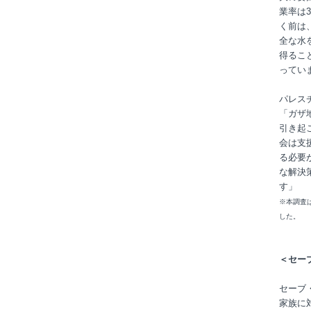
業率は
く前は
全な水
得るこ
ってい
パレス
「ガザ
引き起
会は支
る必要
な解決
す」
※本調査
した。
＜セー
セーブ
家族に