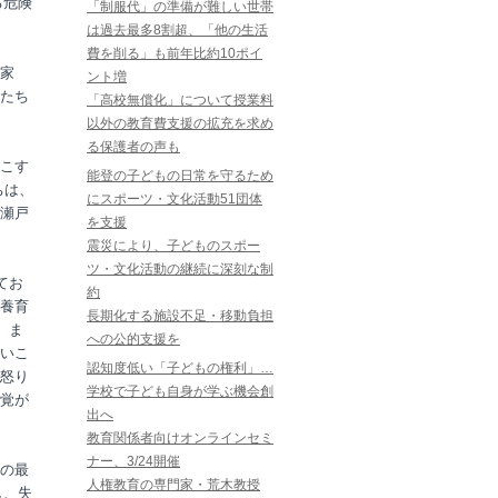
る危険
「制服代」の準備が難しい世帯
は過去最多8割超、「他の生活
費を削る」も前年比約10ポイ
家
ント増
たち
「高校無償化」について授業料
以外の教育費支援の拡充を求め
る保護者の声も
こす
能登の子どもの日常を守るため
ちは、
にスポーツ・文化活動51団体
瀬戸
を支援
震災により、子どものスポー
ツ・文化活動の継続に深刻な制
てお
約
養育
長期化する施設不足・移動負担
。ま
への公的支援を
ないこ
認知度低い「子どもの権利」…
怒り
学校で子ども自身が学ぶ機会創
覚が
出へ
教育関係者向けオンラインセミ
ナー、3/24開催
の最
人権教育の専門家・荒木教授
し、失