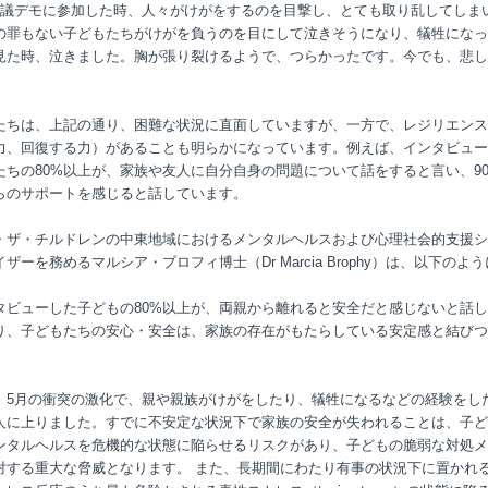
抗議デモに参加した時、人々がけがをするのを目撃し、とても取り乱してしま
の罪もない子どもたちがけがを負うのを目にして泣きそうになり、犠牲になっ
見た時、泣きました。胸が張り裂けるようで、つらかったです。今でも、悲し
たちは、上記の通り、困難な状況に直面していますが、一方で、レジリエンス
力、回復する力）があることも明らかになっています。例えば、インタビュー
たちの80%以上が、家族や友人に自分自身の問題について話をすると言い、9
らのサポートを感じると話しています。
・ザ・チルドレンの中東地域におけるメンタルヘルスおよび心理社会的支援シ
ザーを務めるマルシア・ブロフィ博士（Dr Marcia Brophy）は、以下のよ
。
タビューした子どもの80%以上が、両親から離れると安全だと感じないと話
り、子どもたちの安心・安全は、家族の存在がもたらしている安定感と結びつ
。
、5月の衝突の激化で、親や親族がけがをしたり、犠牲になるなどの経験をし
人に上りました。すでに不安定な状況下で家族の安全が失われることは、子ど
ンタルヘルスを危機的な状態に陥らせるリスクがあり、子どもの脆弱な対処メ
対する重大な脅威となります。 また、長期間にわたり有事の状況下に置かれ