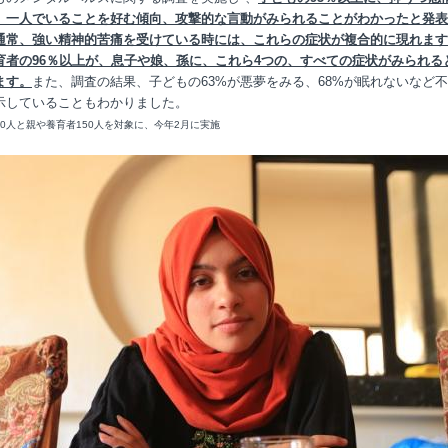
、一人でいることを好む傾向、攻撃的な言動がみられることがわかったと発表
通常、強い精神的苦痛を受けている時には、これらの症状が複合的に現れます
育者の96％以上が、息子や娘、孫に、これら4つの、すべての症状がみられる
ます。
また、調査の結果、子どもの63%が悪夢をみる、68%が眠れないなど
示していることもわかりました。
50人と親や養育者150人を対象に、今年2月に実施