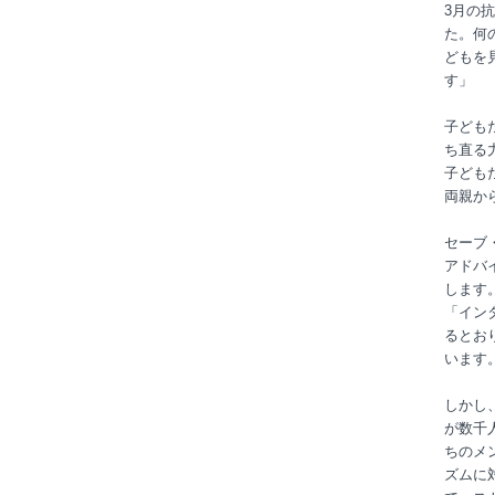
3月の
た。何
どもを
す」
子ども
ち直る
子ども
両親か
セーブ
アドバイ
します
「イン
るとお
います
しかし
が数千
ちのメ
ズムに