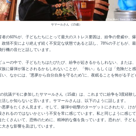
サマールさん（15歳）
育者の60%が、子どもたちにとって最大のストレス要因は、紛争の脅威や、
、政情不安により絶えず続く不安定な状態であると話し、78%の子どもが、
飛行機の音だと話しています。
ビューの中で、子どもたちはたびたび、紛争が起きるかもしれない、または、
家族に爆弾が落とされるかもしれないことが、「怖い」もしくは「危険だと感
言い、なかには、”悪夢から自分自身を守るため”に、夜眠ることを怖がる子ど
月の抗議デモに参加したサマールさん（15歳）は、これまでに紛争を3度経験
生活しか知らないと言います。サマールさんは、以下のように話します。
い悪夢をたくさん見ます。そして、爆弾や砲撃のターゲットにされたり、けが
殺されるのではないかという不安を常に感じています。私と同じように感じて
はたくさんいて、恐怖のために、精神的な傷を負っています。恐れが、子ども
に大きな影響を及ぼしています。