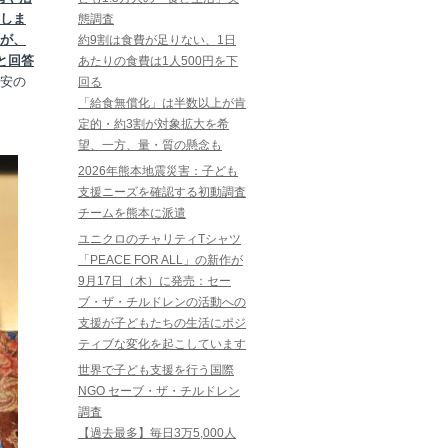
しま
態調査
が、
約9割は食費が足りない、1日
と回答
あたりの食費は1人500円を下
不安の
回る
「給食無償化」は半数以上が肯
定的・約3割が対象拡大を希
望、一方、量・質の懸念も
2026年熊本地震災害：子ども
支援ニーズを確認する初動調査
チームを熊本に派遣
ユニクロのチャリティTシャツ
「PEACE FOR ALL」の新作が
9月17日（木）に発売：セー
ブ・ザ・チルドレンの活動への
支援が子どもたちの生活にポジ
ティブな変化を起こしています
世界で子ども支援を行う国際
NGO セーブ・ザ・チルドレン
調査
【過去最多】毎日3万5,000人