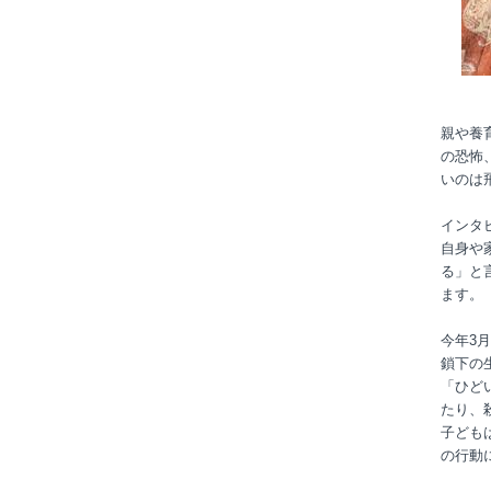
親や養
の恐怖
いのは
インタ
自身や
る」と
ます。
今年3
鎖下の
「ひど
たり、
子ども
の行動