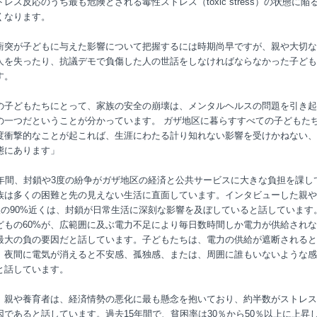
レス反応のうち最も危険とされる毒性ストレス（toxic stress）の状態に陥
くなります。
衝突が子どもに与えた影響について把握するには時期尚早ですが、親や大切な
人を失ったり、抗議デモで負傷した人の世話をしなければならなかった子ども
す。
の子どもたちにとって、家族の安全の崩壊は、メンタルヘルスの問題を引き起
の一つだということが分かっています。 ガザ地区に暮らすすべての子どもた
度衝撃的なことが起これば、生涯にわたる計り知れない影響を受けかねない、
態にあります」
0年間、封鎖や3度の紛争がガザ地区の経済と公共サービスに大きな負担を課し
族は多くの困難と先の見えない生活に直面しています。インタビューした親や
0人の90%近くは、封鎖が日常生活に深刻な影響を及ぼしていると話しています
どもの60%が、広範囲に及ぶ電力不足により毎日数時間しか電力が供給され
最大の負の要因だと話しています。子どもたちは、電力の供給が遮断されると
、夜間に電気が消えると不安感、孤独感、または、周囲に誰もいないような感
と話しています。
、親や養育者は、経済情勢の悪化に最も懸念を抱いており、約半数がストレス
因であると話しています。過去15年間で、貧困率は30％から50％以上に上昇