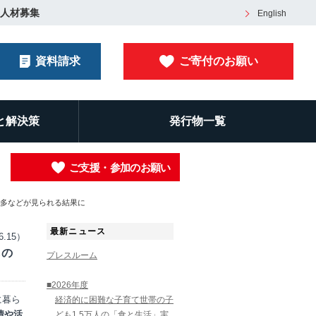
人材募集
English
資料請求
ご寄付のお願い
と解決策
発行物一覧
ご支援・参加のお願い
過多などが見られる結果に
最新ニュース
6.15）
もの
プレスルーム
■2026年度
に暮ら
経済的に困難な子育て世帯の子
情や活
ども1.5万人の「食と生活」実