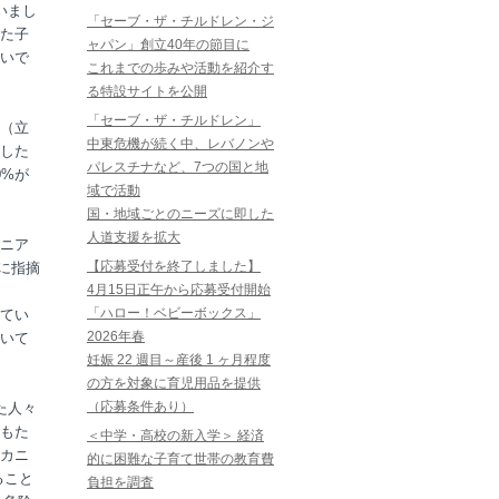
いまし
「セーブ・ザ・チルドレン・ジ
た子
ャパン」創立40年の節目に
いで
これまでの歩みや活動を紹介す
る特設サイトを公開
「セーブ・ザ・チルドレン」
（立
中東危機が続く中、レバノンや
した
パレスチナなど、7つの国と地
0%が
域で活動
国・地域ごとのニーズに即した
人道支援を拡大
ニア
【応募受付を終了しました】
うに指摘
4月15日正午から応募受付開始
「ハロー！ベビーボックス」
してい
2026年春
いて
妊娠 22 週目～産後 1 ヶ月程度
の方を対象に育児用品を提供
（応募条件あり）
た人々
もた
＜中学・高校の新入学＞ 経済
カニ
的に困難な子育て世帯の教育費
ること
負担を調査