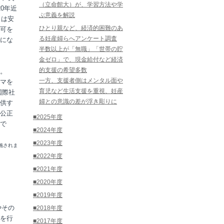
（立命館大）が、学習方法や学
0年近
ぶ意義を解説
々は安
ひとり親など、経済的困難のあ
可を
る妊産婦らへアンケート調査
にな
半数以上が「無職」「世帯の貯
金ゼロ」で、現金給付など経済
的支援の希望多数
。
一方、支援者側はメンタル面や
マを
育児など生活支援を重視、妊産
国際社
婦との意識の差が浮き彫りに
供す
公正
■2025年度
で
■2024年度
■2023年度
施されま
■2022年度
■2021年度
■2020年度
■2019年度
やその
■2018年度
を行
■2017年度