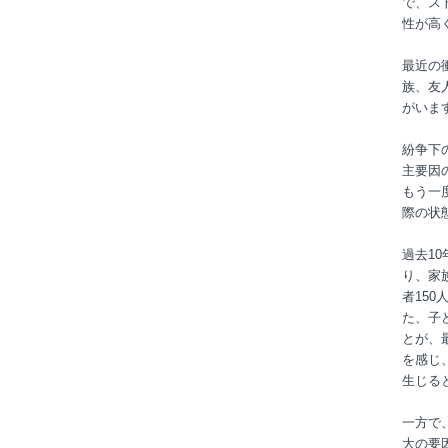
で、スト
性が高
最近の
族、友
がいま
紛争下
主要因
もう一
際の状
過去1
り、家
者15
た、子
とが、
を感じ
生じる
一方で
大の要