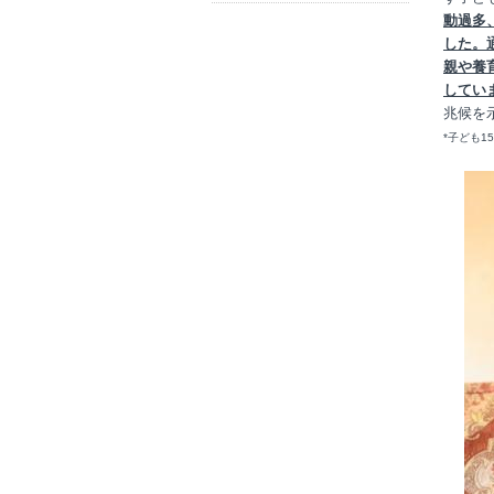
動過多
した。
親や養
してい
兆候を
*子ども1