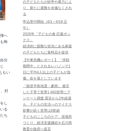
の子どもたちが紛争や暴力によ
り、新たに避難を余儀なくされ
る
申込受付開始（6/1～6/18 正
午）
2026年「子どもの食 応援ボッ
爆弾へ
クス」
最も怖
経済的に困難な状況にある家庭
の子どもたちに食料品を提供
自分
【中東危機レポート】 「停戦
じ
期間中」とされるレバノンで1
ももい
日に平均4人以上の子どもが負
傷、命を落としています
「能登半島地震・豪雨」 被災
し、封
した子育て世帯1,460世帯にア
ンケート調査:震災から2年経過
をし
も、子どもの生活へのマイナス
いる
影響が続く世帯は6割超
たち
子どものこころのケア、居場所
づくり、経済支援継続を石川県
教委や政府へ提言