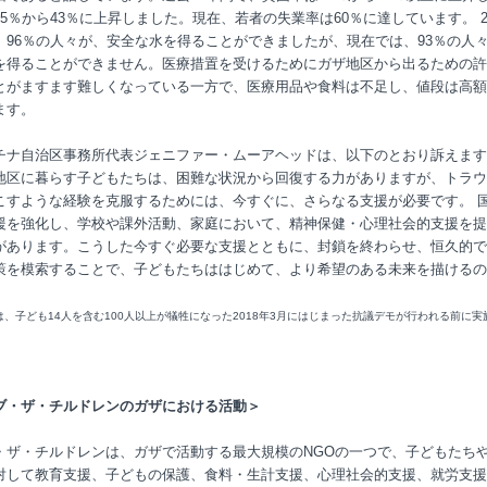
35％から43％に上昇しました。現在、若者の失業率は60％に達しています。 2
、96％の人々が、安全な水を得ることができましたが、現在では、93％の人
を得ることができません。医療措置を受けるためにガザ地区から出るための許
とがますます難しくなっている一方で、医療用品や食料は不足し、値段は高額
ます。
チナ自治区事務所代表ジェニファー・ムーアヘッドは、以下のとおり訴えます
地区に暮らす子どもたちは、困難な状況から回復する力がありますが、トラウ
こすような経験を克服するためには、今すぐに、さらなる支援が必要です。 
援を強化し、学校や課外活動、家庭において、精神保健・心理社会的支援を提
があります。こうした今すぐ必要な支援とともに、封鎖を終わらせ、恒久的で
策を模索することで、子どもたちははじめて、より希望のある未来を描けるの
は、子ども14人を含む100人以上が犠牲になった2018年3月にはじまった抗議デモが行われる前に実
ブ・ザ・チルドレンのガザにおける活動＞
・ザ・チルドレンは、ガザで活動する最大規模のNGOの一つで、子どもたち
対して教育支援、子どもの保護、食料・生計支援、心理社会的支援、就労支援