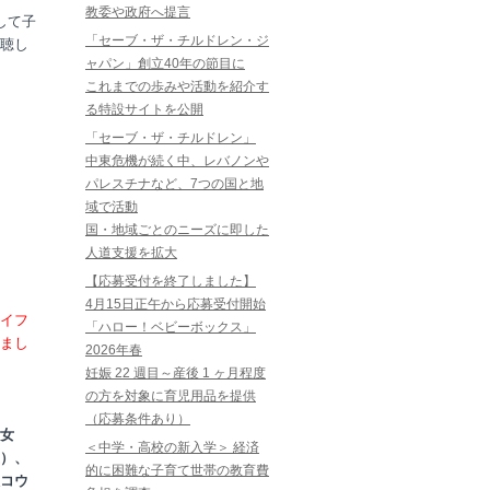
教委や政府へ提言
して子
「セーブ・ザ・チルドレン・ジ
聴し
ャパン」創立40年の節目に
これまでの歩みや活動を紹介す
る特設サイトを公開
「セーブ・ザ・チルドレン」
中東危機が続く中、レバノンや
パレスチナなど、7つの国と地
域で活動
国・地域ごとのニーズに即した
人道支援を拡大
【応募受付を終了しました】
4月15日正午から応募受付開始
イフ
「ハロー！ベビーボックス」
まし
2026年春
妊娠 22 週目～産後 1 ヶ月程度
の方を対象に育児用品を提供
（応募条件あり）
女
＜中学・高校の新入学＞ 経済
）、
的に困難な子育て世帯の教育費
コウ