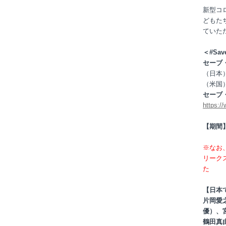
新型コ
どもた
ていた
＜#Sa
セーブ
（日本
（米国
セーブ
https://
【期間
※なお
リーク
た
【日本
片岡愛
優）、
鶴田真