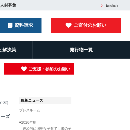
人材募集
English
資料請求
ご寄付のお願い
と解決策
発行物一覧
ご支援・参加のお願い
最新ニュース
7.02）
プレスルーム
リーズ
■2026年度
経済的に困難な子育て世帯の子