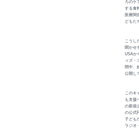
ろのケ
する食
医療関
どもた
こうし
聞かせ
USA
ィズ・
間中、
公開し
このキ
も支援
の新規
の公式F
子ども
ラジオ