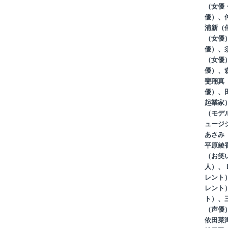
（女優
優）、
浦新（
（女優
優）、
（女優
優）、
斐翔真
優）、
起業家
（モデル
ュージ
あさみ
平原綾
（お笑
人）、
レント
レント
ト）、
（声優
依田菜