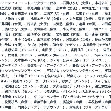
・アーティスト・レトロワグラース代表）、石田ひかり（女優）、木村多江（
仲里依紗（女優）、中尾明慶（俳優）、黒木華（女優）、神木隆之介（俳優）
俳優）、長谷川京子（女優）、広瀬アリス（女優）、広瀬すず（女優）、新木
）、大政絢（女優）、池田エライザ（女優）、とよた真帆（女優）、森尾由美
須藤理彩（女優）、鈴木杏（女優）、吉沢悠（俳優）、趣里（女優）、内田理
）、葵わかな（女優）、渡邊圭祐（俳優）、小関裕太（俳優）、中田クルミ（
森口瑤子（女優）、紅ゆずる（女優）、恒松祐里（女優）、山田杏奈（女優）
（俳優）、夏子（女優）、山本直寛（俳優）、阿部純子（女優）、麻生かほ里
田中千絵（女優）、きづき（俳優）、冨永愛（モデル ）、水原希子（モデル/
）、水原佑果（モデル/DJ）、山田優（モデル）、富岡佳子（モデル）、佐田
）、松島花（モデル） 、金城綾乃（Kiroro/ミュージシャン）、Crystal Ka
シャン）、乃木坂46（アイドル）、きゃりーぱみゅぱみゅ（アーティスト）
（アーティスト）、美弥るりか（アーティスト）、藤原しおり（アーティスト
香（シンガーソングライター）、三浦祐太（シンガーソングライター）、渡辺
い芸人）、江上敬子（ニッチェ/お笑い芸人）、近藤くみこ（ニッチェ/お笑い
 LiLiCo（映画コメンテーター/タレント）、紗栄子（タレント）、りゅうち
）、遼河はるひ（タレント・女優）、大久保佳代子（タレント）、渡辺満里奈
）、辺見えみり（タレント）、つるの剛士（タレント）、大沢あかね（タレン
三浦優奈（タレント）、クリス・ペプラー（TV・ラジオパーソナリティ）、
）、松岡禎丞（声優）、斎藤千和（声優）、梶裕貴（声優）、早見沙織（声優
津（声優）、内田恭子（フリーアナウンサー）、馬場典子（フリーアナウサー