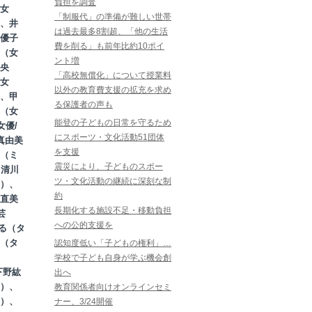
負担を調査
女
「制服代」の準備が難しい世帯
、井
は過去最多8割超、「他の生活
優子
費を削る」も前年比約10ポイ
（女
ント増
央
「高校無償化」について授業料
女
以外の教育費支援の拡充を求め
、甲
る保護者の声も
（女
能登の子どもの日常を守るため
女優/
にスポーツ・文化活動51団体
真由美
を支援
y（ミ
震災により、子どものスポー
、清川
ツ・文化活動の継続に深刻な制
）、
約
直美
長期化する施設不足・移動負担
芸
への公的支援を
ぇる（タ
（タ
認知度低い「子どもの権利」…
学校で子ども自身が学ぶ機会創
下野紘
出へ
）、
教育関係者向けオンラインセミ
）、
ナー、3/24開催