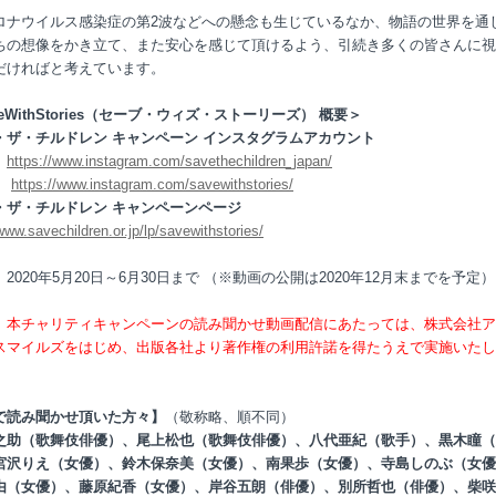
ロナウイルス感染症の第2波などへの懸念も生じているなか、物語の世界を通
ちの想像をかき立て、また安心を感じて頂けるよう、引続き多くの皆さんに視
だければと考えています。
veWithStories（セーブ・ウィズ・ストーリーズ） 概要＞
・ザ・チルドレン キャンペーン インスタグラムアカウント
）
https://www.instagram.com/savethechildren_japan/
）
https://www.instagram.com/savewithstories/
・ザ・チルドレン キャンペーンページ
www.savechildren.or.jp/lp/savewithstories/
】
2020年5月20日～6月30日まで （※動画の公開は2020年12月末までを予定）
、本チャリティキャンペーンの読み聞かせ動画配信にあたっては、株式会社ア
スマイルズをはじめ、出版各社より著作権の利用許諾を得たうえで実施いたし
で読み聞かせ頂いた方々】
（敬称略、順不同）
之助（歌舞伎俳優）、尾上松也（歌舞伎俳優）、八代亜紀（歌手）、黒木瞳（
宮沢りえ（女優）、鈴木保奈美（女優）、南果歩（女優）、寺島しのぶ（女優
由（女優）、藤原紀香（女優）、岸谷五朗（俳優）、別所哲也（俳優）、柴咲