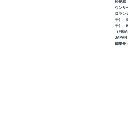
松尾翠
ウンサ
ロラン
手）、
手）、鈴
（FIG
JAPA
編集長