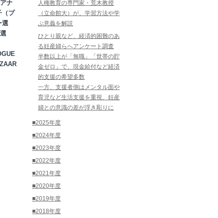
アナ
人権教育の専門家・荒木教授
子（プ
（立命館大）が、学習方法や学
ー選
ぶ意義を解説
選
ひとり親など、経済的困難のあ
る妊産婦らへアンケート調査
OGUE
半数以上が「無職」「世帯の貯
ZAAR
金ゼロ」で、現金給付など経済
的支援の希望多数
一方、支援者側はメンタル面や
育児など生活支援を重視、妊産
婦との意識の差が浮き彫りに
■2025年度
■2024年度
■2023年度
■2022年度
■2021年度
■2020年度
■2019年度
■2018年度