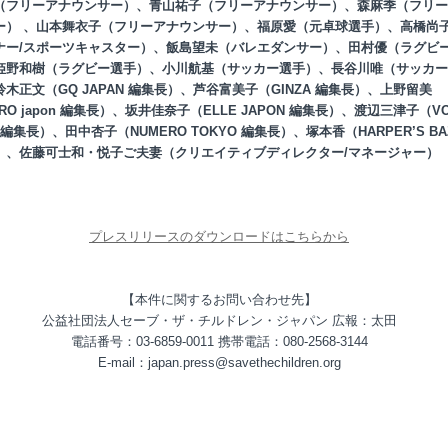
（フリーアナウンサー）、青山祐子（フリーアナウンサー）、森麻季（フリー
ー） 、山本舞衣子（フリーアナウンサー）、福原愛（元卓球選手）、高橋尚
ナー/スポーツキャスター）、飯島望未（バレエダンサー）、田村優（ラグビ
姫野和樹（ラグビー選手）、小川航基（サッカー選手）、長谷川唯（サッカー
木正文（GQ JAPAN 編集長）、芦谷富美子（GINZA 編集長）、上野留美
ARO japon 編集長）、坂井佳奈子（ELLE JAPON 編集長）、渡辺三津子（V
N 編集長）、田中杏子（NUMERO TOKYO 編集長）、塚本香（HARPER’S BA
）、佐藤可士和・悦子ご夫妻（クリエイティブディレクター/マネージャー）
プレスリリースのダウンロードはこちらから
【本件に関するお問い合わせ先】
公益社団法人セーブ・ザ・チルドレン・ジャパン 広報：太田
電話番号：03-6859-0011 携帯電話：080-2568-3144
E-mail：japan.press@savethechildren.org