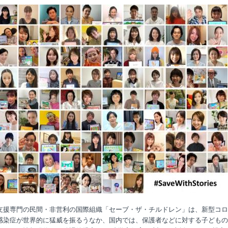
支援専門の民間・非営利の国際組織「セーブ・ザ・チルドレン」は、新型コロ
感染症が世界的に猛威を振るうなか、国内では、保護者などに対する子どもの