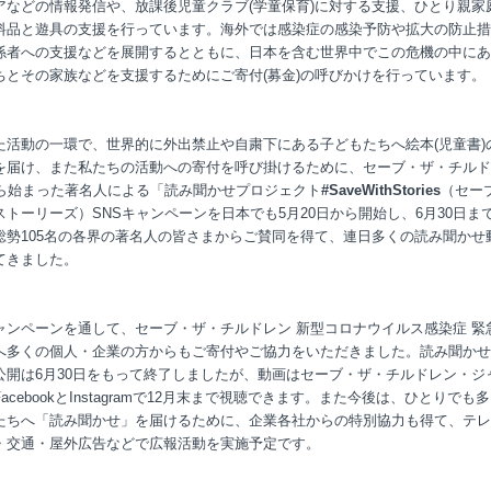
アなどの情報発信や、放課後児童クラブ(学童保育)に対する支援、ひとり親家
料品と遊具の支援を行っています。海外では感染症の感染予防や拡大の防止措
係者への支援などを展開するとともに、日本を含む世界中でこの危機の中にあ
ちとその家族などを支援するためにご寄付(募金)の呼びかけを行っています。
た活動の一環で、世界的に外出禁止や自粛下にある子どもたちへ絵本(児童書)
を届け、また私たちの活動への寄付を呼び掛けるために、セーブ・ザ・チルド
から始まった著名人による「読み聞かせプロジェクト
#SaveWithStories
（セー
ストーリーズ）SNSキャンペーンを日本でも5月20日から開始し、6月30日ま
総勢105名の各界の著名人の皆さまからご賛同を得て、連日多くの読み聞かせ
てきました。
ャンペーンを通して、セーブ・ザ・チルドレン 新型コロナウイルス感染症 緊
へ多くの個人・企業の方からもご寄付やご協力をいただきました。読み聞かせ
公開は6月30日をもって終了しましたが、動画はセーブ・ザ・チルドレン・ジ
acebookとInstagramで12月末まで視聴できます。また今後は、ひとりでも
たちへ「読み聞かせ」を届けるために、企業各社からの特別協力も得て、テレ
・交通・屋外広告などで広報活動を実施予定です。