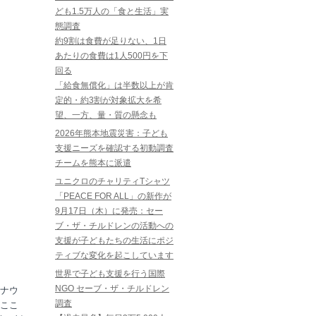
ども1.5万人の「食と生活」実
態調査
約9割は食費が足りない、1日
あたりの食費は1人500円を下
回る
「給食無償化」は半数以上が肯
定的・約3割が対象拡大を希
望、一方、量・質の懸念も
2026年熊本地震災害：子ども
支援ニーズを確認する初動調査
チームを熊本に派遣
ユニクロのチャリティTシャツ
「PEACE FOR ALL」の新作が
9月17日（木）に発売：セー
ブ・ザ・チルドレンの活動への
支援が子どもたちの生活にポジ
ティブな変化を起こしています
世界で子ども支援を行う国際
NGO セーブ・ザ・チルドレン
ナウ
調査
ここ