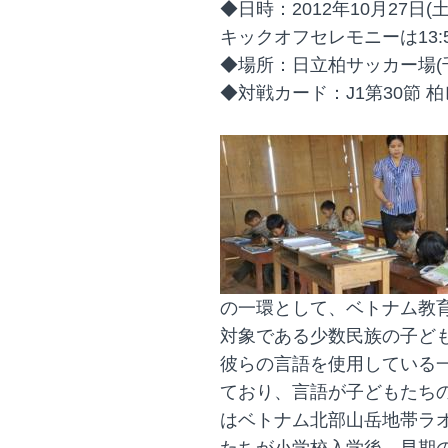
◆日時：2012年10月27日(土
キックオフセレモニーは13:
◆場所：日立柏サッカー場(千
◆対戦カード：J1第30節 
の一環として、ベトナム教
対象である少数民族の子ど
彼らの言語を使用している
ており、言語が子どもたち
はベトナム北部山岳地帯ラ