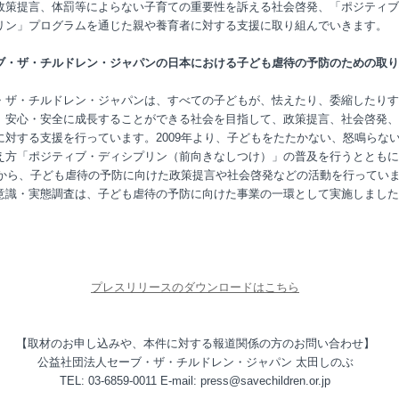
政策提言、体罰等によらない子育ての重要性を訴える社会啓発、「ポジティブ
リン」プログラムを通じた親や養育者に対する支援に取り組んでいきます。
ブ・ザ・チルドレン・ジャパンの日本における子ども虐待の予防のための取り
・ザ・チルドレン・ジャパンは、すべての子どもが、怯えたり、委縮したりす
、安心・安全に成長することができる社会を目指して、政策提言、社会啓発、
に対する支援を行っています。2009年より、子どもをたたかない、怒鳴らな
え方「ポジティブ・ディシプリン（前向きなしつけ）」の普及を行うとともに
3年から、子ども虐待の予防に向けた政策提言や社会啓発などの活動を行ってい
意識・実態調査は、子ども虐待の予防に向けた事業の一環として実施しました
プレスリリースのダウンロードはこちら
【取材のお申し込みや、本件に対する報道関係の方のお問い合わせ】
公益社団法人セーブ・ザ・チルドレン・ジャパン 太田しのぶ
TEL: 03-6859-0011 E-mail: press@savechildren.or.jp