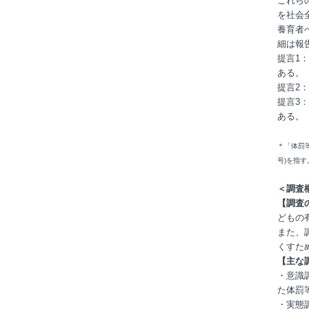
これら
を社会
養育者
細は報告
提言1
ある。
提言2
提言3
ある。
＊「体罰
号)を指す
＜調査
【調査
どもの
また、
くすた
【主な
・意識
た体罰
・実態