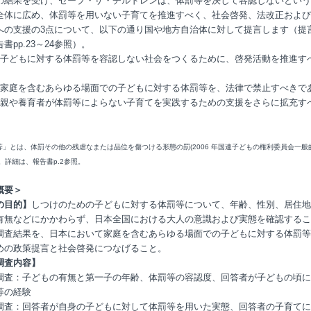
の結果を受け、セーブ・ザ・チルドレンは、体罰等を決して容認しないという
全体に広め、体罰等を用いない子育てを推進すべく、社会啓発、法改正および
への支援の3点について、以下の通り国や地方自治体に対して提言します（提
書pp.23～24参照）。
：子どもに対する体罰等を容認しない社会をつくるために、啓発活動を推進す
：家庭を含むあらゆる場面での子どもに対する体罰等を、法律で禁止すべきで
：親や養育者が体罰等によらない子育てを実践するための支援をさらに拡充す
等」とは、体罰その他の残虐なまたは品位を傷つける形態の罰(2006 年国連子どもの権利委員会一般
。詳細は、報告書p.2参照。
概要＞
の目的】
しつけのための子どもに対する体罰等について、年齢、性別、居住地
有無などにかかわらず、日本全国における大人の意識および実態を確認するこ
調査結果を、日本において家庭を含むあらゆる場面での子どもに対する体罰等
めの政策提言と社会啓発につなげること。
調査内容】
調査：子どもの有無と第一子の年齢、体罰等の容認度、回答者が子どもの頃に
等の経験
調査：回答者が自身の子どもに対して体罰等を用いた実態、回答者の子育てに