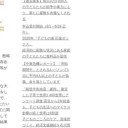
【過去最多】毎日3万5,000人
の子どもたちが紛争や暴力によ
り、新たに避難を余儀なくされ
る
申込受付開始（6/1～6/18 正
午）
2026年「子どもの食 応援ボッ
クス」
経済的に困難な状況にある家庭
や、怒鳴
の子どもたちに食料品を提供
存在
【中東危機レポート】 「停戦
罰等が
期間中」とされるレバノンで1
日に平均4人以上の子どもが負
傷、命を落としています
な大
「能登半島地震・豪雨」 被災
をし
した子育て世帯1,460世帯にア
で、
ンケート調査:震災から2年経過
たたい
も、子どもの生活へのマイナス
てに関
影響が続く世帯は6割超
して
子どものこころのケア、居場所
結果
づくり、経済支援継続を石川県