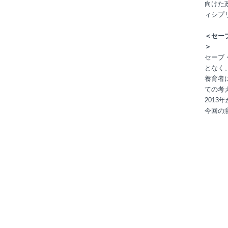
向けた
ィシプ
＜セー
＞
セーブ
となく
養育者
ての考
201
今回の