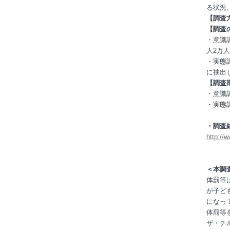
る状況
【調査
【調査
・意識
人2万人
・実態
に抽出し
【調査
・意識調
・実態調
・調査
http://
＜本調
体罰等
が子ど
になっ
体罰等
ザ・チ