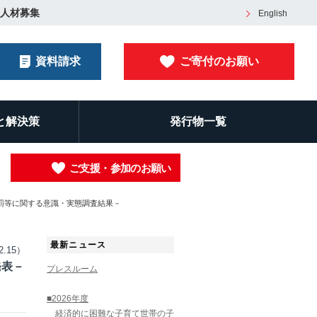
人材募集
English
資料請求
ご寄付のお願い
と解決策
発行物一覧
ご支援・参加のお願い
罰等に関する意識・実態調査結果－
最新ニュース
2.15）
発表－
プレスルーム
■2026年度
経済的に困難な子育て世帯の子