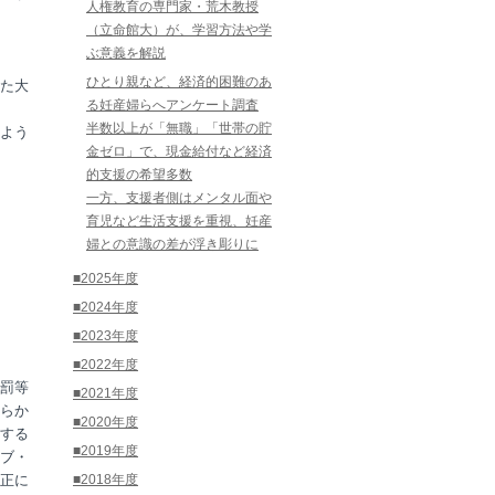
人権教育の専門家・荒木教授
（立命館大）が、学習方法や学
ぶ意義を解説
ひとり親など、経済的困難のあ
た大
る妊産婦らへアンケート調査
半数以上が「無職」「世帯の貯
よう
金ゼロ」で、現金給付など経済
的支援の希望多数
一方、支援者側はメンタル面や
育児など生活支援を重視、妊産
婦との意識の差が浮き彫りに
■2025年度
■2024年度
■2023年度
■2022年度
罰等
■2021年度
らか
■2020年度
する
■2019年度
ブ・
正に
■2018年度