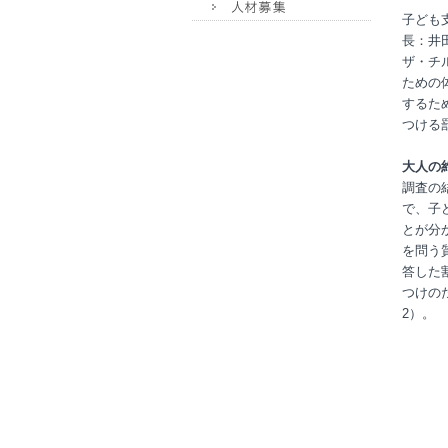
子ども
長：井
ザ・チ
ための
するた
つける
大人の
調査の
で、子
とが分
を問う
答した
つけの
2）。