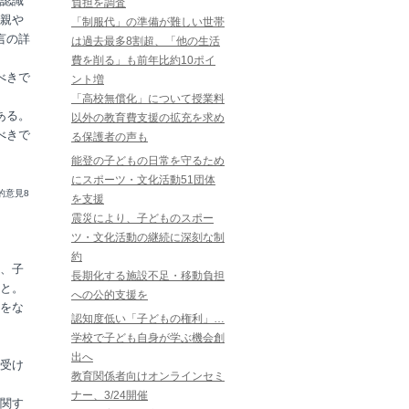
認識
負担を調査
親や
「制服代」の準備が難しい世帯
言の詳
は過去最多8割超、「他の生活
費を削る」も前年比約10ポイ
べきで
ント増
「高校無償化」について授業料
ある。
以外の教育費支援の拡充を求め
べきで
る保護者の声も
能登の子どもの日常を守るため
にスポーツ・文化活動51団体
的意見8
を支援
震災により、子どものスポー
ツ・文化活動の継続に深刻な制
約
、子
長期化する施設不足・移動負担
と。
への公的支援を
をな
認知度低い「子どもの権利」…
学校で子ども自身が学ぶ機会創
出へ
受け
教育関係者向けオンラインセミ
ナー、3/24開催
関す