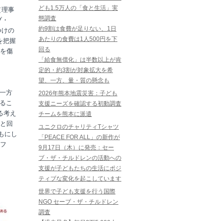
ども1.5万人の「食と生活」実
（理事
態調査
ブ・
約9割は食費が足りない、1日
つけの
あたりの食費は1人500円を下
を把握
回る
を傷
「給食無償化」は半数以上が肯
定的・約3割が対象拡大を希
望、一方、量・質の懸念も
る一方
2026年熊本地震災害：子ども
いるこ
支援ニーズを確認する初動調査
る考え
チームを熊本に派遣
と回
ユニクロのチャリティTシャツ
もにし
「PEACE FOR ALL」の新作が
フ
9月17日（木）に発売：セー
ブ・ザ・チルドレンの活動への
支援が子どもたちの生活にポジ
ティブな変化を起こしています
世界で子ども支援を行う国際
NGO セーブ・ザ・チルドレン
調査