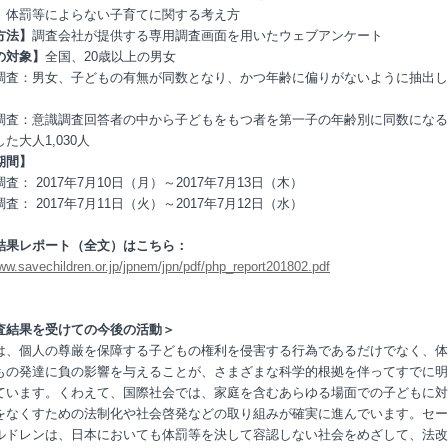
、体罰等によらない子育てに関する考え方
方法】
調査会社が提供する専用調査画面を用いたウェブアンケート
の対象】
全国、20歳以上の男女
調査：男女、子どもの有無が同数となり、かつ年齢に偏りがないように抽出し
調査：意識調査回答者の中から子どもをもつ者を第一子の年齢別に同数になる
た大人1,030人
期間】
査： 2017年7月10日（月）～2017年7月13日（木）
査： 2017年7月11日（火）～2017年7月12日（水）
結果レポート（全文）はこちら：
www.savechildren.or.jp/jpnem/jpn/pdf/php_report201802.pdf
査結果を受けての今後の活動＞
は、個人の尊厳を保障する子どもの権利を侵害する行為であるだけでなく、体
もの発達に負の影響を与えることが、さまざまな科学的根拠を伴ってすでに明
ています。くわえて、国際社会では、家庭を含むあらゆる場面での子どもに対
をなくすための法制化や社会啓発などの取り組みが確実に進んでいます。セー
ルドレンは、日本においても体罰等を決して容認しない社会をめざして、法改