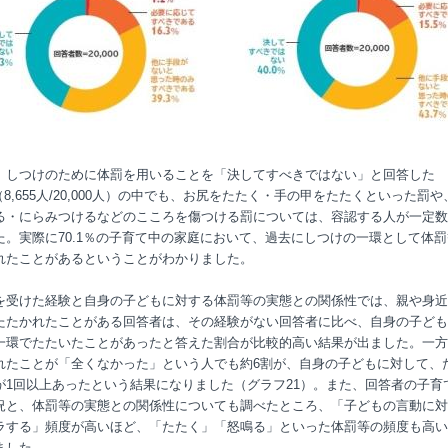
、しつけのために体罰を用いることを「決してすべきではない」と回答した
%（8,655人/20,000人）の中でも、お尻をたたく・手の甲をたたくといった罰
る・にらみつけるなどのこころを傷つける罰については、容認する人が一定数
た。実際に70.1％の子育て中の家庭において、過去にしつけの一環として体
れたことがあるということがわかりました。
を受けた経験と自身の子どもに対する体罰等の実態との関係性では、親や身近
たたかれたことがある回答者は、その経験がない回答者に比べ、自身の子ども
一環でたたいたことがあったと答えた割合が比較的高い結果が出ました。一方
れたことが「全くなかった」という人でも約6割が、自身の子どもに対して、
が1回以上あったという結果になりました（グラフ21）。また、回答者の子育
況と、体罰等の実態との関係性についても調べたところ、「子どもの言動に対
ラする」頻度が高いほど、「たたく」「怒鳴る」といった体罰等の頻度も高い
ました。