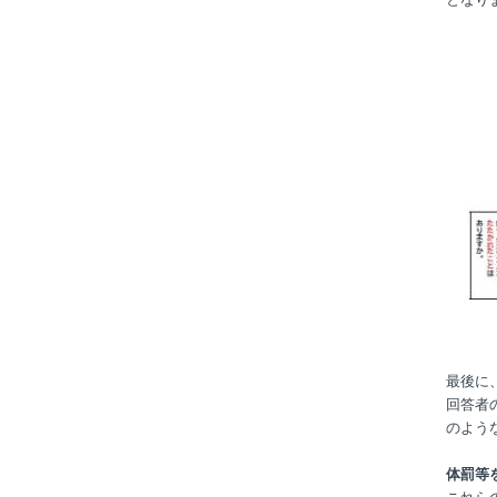
最後に
回答者
のよう
体罰等