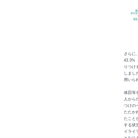
さらに
43.3
りつけ
しまし
用いら
体罰等
人から
つけの
たたか
たこと
する状
イライ
となり