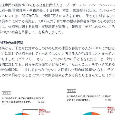
支援専門の国際NGOである公益社団法人セーブ・ザ・チルドレン・ジャパン
田純一郎/専務理事・事務局長：千賀邦夫、本部：東京都千代田区、以下セー
ルドレン）は、2017年7月に、全国2万人の大人を対象に、子どもに対するし
体罰等＊に関する意識と、1,030人の子育て中の親や養育者を対象にその実態
めに、体罰等に関する意識・実態調査を実施し、報告書『子どもの体やこころ
罰のない社会を目指して』を発表しました。
約6割が体罰容認
結果から、子どもに対するしつけのための体罰を容認する人が56.8％にのぼ
どもに対して体罰を決してすべきではないと考える人が43.3％にとどまって
かりました（グラフ1）。さらに、しつけのために子どもをたたくことに対す
質問に対しても、何らかの場面で子どもに対し「たたくこと」をすべきである
割合は60.0%、「決してすべきでない」と回答した割合は40.0%となり、子ど
ための体罰をすることについての回答結果と大きく変わりませんでした（グラ