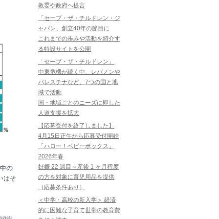
教委や政府へ提言
「セーブ・ザ・チルドレン・ジ
ャパン」創立40年の節目に
これまでの歩みや活動を紹介す
る特設サイトを公開
「セーブ・ザ・チルドレン」
中東危機が続く中、レバノンや
パレスチナなど、7つの国と地
域で活動
国・地域ごとのニーズに即した
人道支援を拡大
【応募受付を終了しました】
4月15日正午から応募受付開始
「ハロー！ベビーボックス」
2026年春
妊娠 22 週目～産後 1 ヶ月程度
中の
の方を対象に育児用品を提供
いはそ
（応募条件あり）
＜中学・高校の新入学＞ 経済
的に困難な子育て世帯の教育費