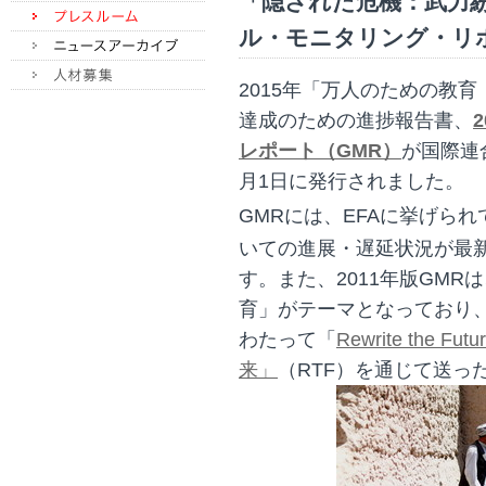
「隠された危機：武力紛
ル・モニタリング・リポート2
2015年「万人のための教育（EFA
達成のための進捗報告書、
レポート（GMR）
が国際連合
月1日に発行されました。
GMRには、EFAに挙げら
いての進展・遅延状況が最
す。また、2011年版GM
育」がテーマとなっており
わたって「
Rewrite th
来」
（RTF）を通じて送っ