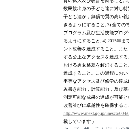
育の拡大及び改善を図ること
,
2
数民族出身の子ども達に対し特
子ども達が，無償で質の高い義
きるようにすること
, 3)
全ての
プログラム及び生活技能プログ
るようにすること
, 4) 2015
年ま
ント改善を達成すること。また
する公正なアクセスを達成する
おける男女格差を解消すること
達成すること。この過程におい
平等なアクセス及び修学の達成
み書き能力，計算能力，及び基
測定可能な成果の達成が可能と
改善並びに卓越性を確保するこ
http://www.mext.go.jp/unesco/004/
載しています )