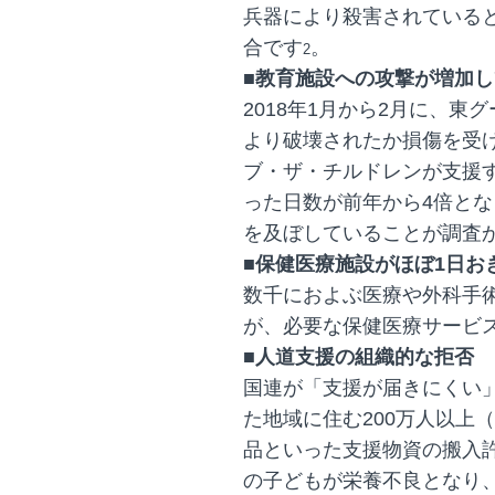
兵器により殺害されている
合です
。
2
■教育施設への攻撃が増加
2018年1月から2月に、東
より破壊されたか損傷を受
ブ・ザ・チルドレンが支援
った日数が前年から4倍と
を及ぼしていることが調査
■保健医療施設がほぼ1日お
数千におよぶ医療や外科手
が、必要な保健医療サービ
■人道支援の組織的な拒否
国連が「支援が届きにくい
た地域に住む200万人以上
品といった支援物資の搬入
の子どもが栄養不良となり