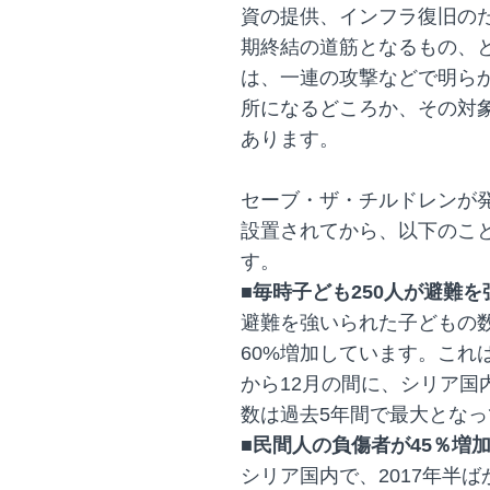
資の提供、インフラ復旧の
期終結の道筋となるもの、
は、一連の攻撃などで明ら
所になるどころか、その対
あります。
セーブ・ザ・チルドレンが
設置されてから、以下のこ
す。
■毎時子ども250人が避難
避難を強いられた子どもの
60%増加しています。これ
から12月の間に、シリア国
数は過去5年間で最大となっ
■民間人の負傷者が45％増
シリア国内で、2017年半