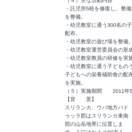
（４）主な活動内容
・託児所5校を修復し、整
を整備。
・幼児教室に通う300名の
配布。
・幼児教室の遊び場を整備
・幼児教室運営委員会の形
・幼児教室教員の研修を実
・幼児教室に通う子どもの
子どもへの栄養補助食の
を実施。
（５）実施期間 2011年5月
【背 景】
スリランカ、ウバ地方バド
ゥッラ郡はスリランカ東南
部の山岳地帯に位置しま