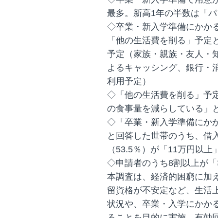
最多。新高1年の半数は「
◇卒業・新入学準備にかか
「他の生活費を削る」予定と
予定（家族・親族・友人・
よるキャッシング、銀行・
利用予定）
◇「他の生活費を削る」予定
の食事量を減らしている」
◇「卒業・新入学準備にか
と回答した世帯のうち、借
（53.5％）が「11万円以
◇申請者のうち8割以上が
本調査は、経済的困窮に加
留資格が不安定など、生活
状況や、卒業・入学にかか
ることを目的に実施。有効