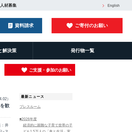
人材募集
English
資料請求
ご寄付のお願い
と解決策
発行物一覧
ご支援・参加のお願い
最新ニュース
4.02）
開を歓
プレスルーム
■2026年度
長：井
経済的に困難な子育て世帯の子
パレス
ども1.5万人の「食と生活」実