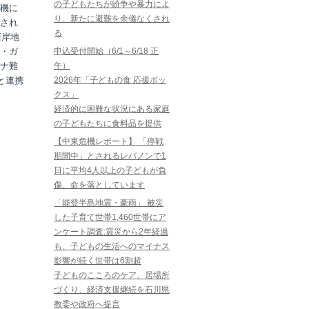
の子どもたちが紛争や暴力によ
機に
り、新たに避難を余儀なくされ
され
る
西岸地
・ガ
申込受付開始（6/1～6/18 正
ナ難
午）
と連携
2026年「子どもの食 応援ボッ
クス」
経済的に困難な状況にある家庭
の子どもたちに食料品を提供
【中東危機レポート】 「停戦
期間中」とされるレバノンで1
日に平均4人以上の子どもが負
傷、命を落としています
「能登半島地震・豪雨」 被災
した子育て世帯1,460世帯にア
ンケート調査:震災から2年経過
も、子どもの生活へのマイナス
影響が続く世帯は6割超
子どものこころのケア、居場所
づくり、経済支援継続を石川県
教委や政府へ提言