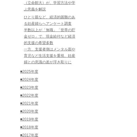
（立命館大）が、学習方法や学
ぶ意義を解説
ひとり親など、経済的困難のあ
る妊産婦らへアンケート調査
半数以上が「無職」「世帯の貯
金ゼロ」で、現金給付など経済
的支援の希望多数
一方、支援者側はメンタル面や
育児など生活支援を重視、妊産
婦との意識の差が浮き彫りに
■2025年度
■2024年度
■2023年度
■2022年度
■2021年度
■2020年度
■2019年度
■2018年度
■2017年度