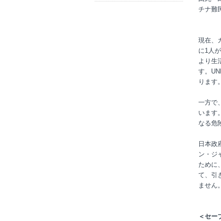
チナ難
現在、
に1人
より生
す。U
ります
一方で
います
なる危
日本政
ン・ジ
ために
て、引
ません
＜セー