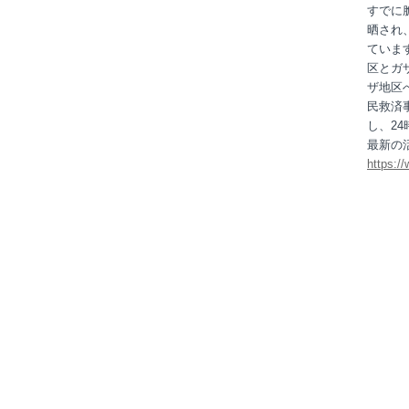
すでに
晒され
ていま
区とガ
ザ地区
民救済
し、2
最新の
https:/