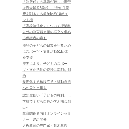
「制服代」の準備が難しい世帯
は過去最多8割超、「他の生活
費を削る」も前年比約10ポイ
ント増
「高校無償化」について授業料
以外の教育費支援の拡充を求め
る保護者の声も
能登の子どもの日常を守るため
にスポーツ・文化活動51団体
を支援
震災により、子どものスポー
ツ・文化活動の継続に深刻な制
約
長期化する施設不足・移動負担
への公的支援を
認知度低い「子どもの権利」…
学校で子ども自身が学ぶ機会創
出へ
教育関係者向けオンラインセミ
ナー、3/24開催
人権教育の専門家・荒木教授