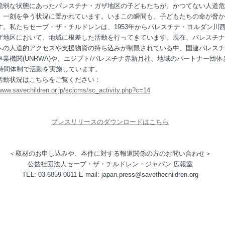
脆弱な状態にあったパレスチナ・ガザ地区の子どもたちが、かつてない人道危
、一刻を争う状況に置かれています。いまこの瞬間も、子どもたちの命が脅か
す。私たちセーブ・ザ・チルドレンは、1953年からパレスチナ・ヨルダン川
ザ地区において、地域に根差した活動を行ってきています。現在、パレスチナ
への人道的アクセスや支援物資の持ち込みが制限されている中、国連パレスチ
事業機関(UNRWA)や、エジプト/パレスチナ赤新月社、地域のパートナー団体
4時間体制で活動を実施しています。
活動状況はこちらをご覧ください：
/www.savechildren.or.jp/scjcms/sc_activity.php?c=14
プレスリリースのダウンロードはこちら
＜取材のお申し込みや、本件に対する報道関係の方のお問い合わせ＞
公益社団法人セーブ・ザ・チルドレン・ジャパン 広報室
TEL: 03-6859-0011 E-mail: japan.press@savethechildren.org