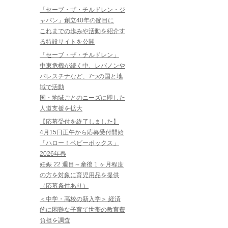
「セーブ・ザ・チルドレン・ジ
ャパン」創立40年の節目に
これまでの歩みや活動を紹介す
る特設サイトを公開
「セーブ・ザ・チルドレン」
中東危機が続く中、レバノンや
パレスチナなど、7つの国と地
域で活動
国・地域ごとのニーズに即した
人道支援を拡大
【応募受付を終了しました】
4月15日正午から応募受付開始
「ハロー！ベビーボックス」
2026年春
妊娠 22 週目～産後 1 ヶ月程度
の方を対象に育児用品を提供
（応募条件あり）
＜中学・高校の新入学＞ 経済
的に困難な子育て世帯の教育費
負担を調査