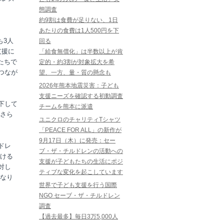
態調査
約9割は食費が足りない、1日
あたりの食費は1人500円を下
も3人
回る
支援に
「給食無償化」は半数以上が肯
たちで
定的・約3割が対象拡大を希
つなが
望、一方、量・質の懸念も
2026年熊本地震災害：子ども
支援ニーズを確認する初動調査
下して
チームを熊本に派遣
さら
ユニクロのチャリティTシャツ
「PEACE FOR ALL」の新作が
9月17日（木）に発売：セー
ドレ
ブ・ザ・チルドレンの活動への
ける
支援が子どもたちの生活にポジ
対し
ティブな変化を起こしています
なり
世界で子ども支援を行う国際
NGO セーブ・ザ・チルドレン
調査
【過去最多】毎日3万5,000人