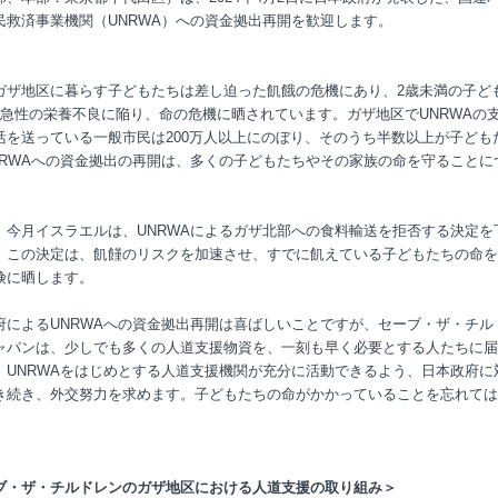
民救済事業機関（UNRWA）への資金拠出再開を歓迎します。
ガザ地区に暮らす子どもたちは差し迫った飢餓の危機にあり、2歳未満の子ど
が急性の栄養不良に陥り、命の危機に晒されています。ガザ地区でUNRWAの
活を送っている一般市民は200万人以上にのぼり、そのうち半数以上が子ども
NRWAへの資金拠出の再開は、多くの子どもたちやその家族の命を守ることに
。
、今月イスラエルは、UNRWAによるガザ北部への食料輸送を拒否する決定を
。この決定は、飢饉のリスクを加速させ、すでに飢えている子どもたちの命を
険に晒します。
府によるUNRWAへの資金拠出再開は喜ばしいことですが、セーブ・ザ・チル
ャパンは、少しでも多くの人道支援物資を、一刻も早く必要とする人たちに届
、UNRWAをはじめとする人道支援機関が充分に活動できるよう、日本政府に
き続き、外交努力を求めます。子どもたちの命がかかっていることを忘れては
。
ブ・ザ・チルドレンのガザ地区における人道支援の取り組み＞