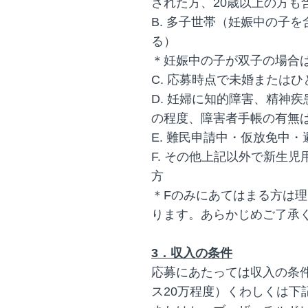
された方、20歳以上の方も
B. 多子世帯（妊娠中の子を
る）
＊妊娠中の子が双子の場合
C. 応募時点で未婚またはひ
D. 妊婦に知的障害、精神
の程度、障害者手帳の有無
E. 難民申請中・仮放免中
F. その他上記以外で新生
方
＊Fのみにあてはまる方は
ります。あらかじめご了承
3．収入の条件
応募にあたっては収入の条
ス20万程度）くわしくは下