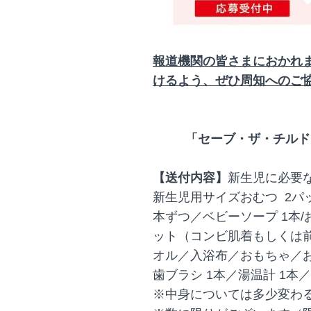
報道機関の皆さまにおかれ
けるよう、ぜひ周知へのご
「セーブ・ザ・チルド
【送付内容】
新生児に必要
新生児用サイズおむつ 2パ
本ずつ／ベビーソープ 1本
ット（コンビ肌着もしくは
オル／入浴布／おもちゃ／
歯ブラシ 1本／湯温計 1本／
※中身については多少変わ