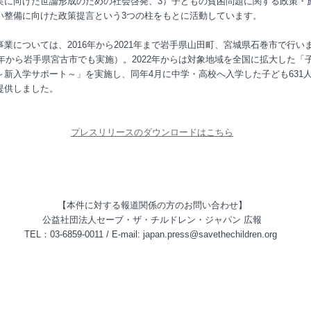
実に向けた世論形成のための社会啓発、3）子どもの貧困問題に関する政策・
い整備に向けた政策提言という3つの柱をもとに活動しています。
事業については、2016年から2021年まで岩手県山田町、宮城県石巻市で行い
20年から岩手県宮古市でも実施）。2022年からは対象地域を全国に拡大した「
～新入学サポート～」を実施し、同年4月に中学・高校へ入学した子ども631
提供しました。
プレスリリースのダウンロードはこちら
【本件に対する報道関係の方のお問い合わせ】
公益社団法人セーブ・ザ・チルドレン・ジャパン 広報
TEL：03-6859-0011 / E-mail: japan.press@savethechildren.org