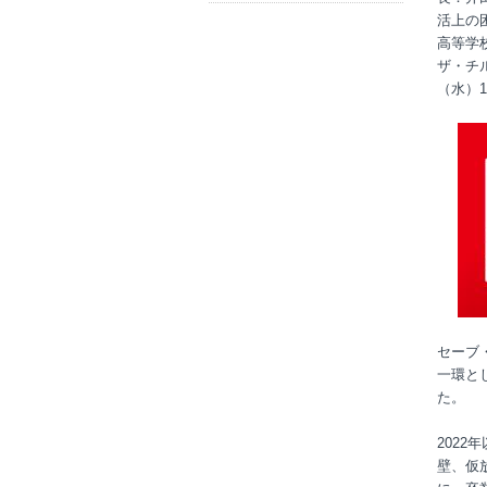
活上の
高等学
ザ・チル
（水）1
セーブ
一環と
た。
202
壁、仮