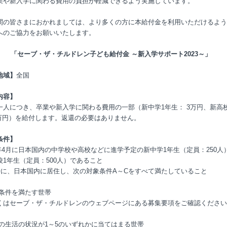
業や新入学に関わる費用の負担が軽減できるよう実施しています。
関の皆さまにおかれましては、より多くの方に本給付金を利用いただけるよう
へのご協力をお願いいたします。
「セーブ・ザ・チルドレン子ども給付金 ～新入学サポート2023～」
地域】
全国
内容】
一人につき、卒業や新入学に関わる費用の一部（新中学1年生： 3万円、新高
5万円）を給付します。返還の必要はありません。
条件】
23年4月に日本国内の中学校や高校などに進学予定の新中学1年生（定員：250人
校1年生（定員：500人）であること
時に、日本国内に居住し、次の対象条件A～Cをすべて満たしていること
得条件を満たす世帯
くはセーブ・ザ・チルドレンのウェブページにある募集要項をご確認ください
現在の生活の状況が1～5のいずれかに当てはまる世帯