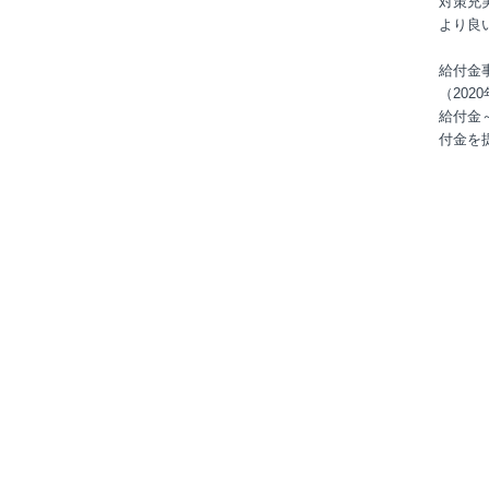
対策充
より良
給付金
（20
給付金
付金を