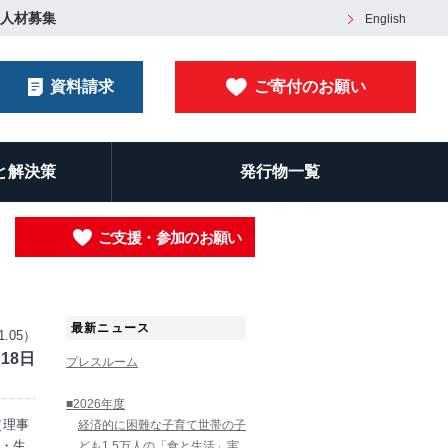
人材募集
English
資料請求
ご寄付のお願い
と解決策
発行物一覧
ご支援・参加のお願い
最新ニュース
1.05）
18日
プレスルーム
■2026年度
（理事
経済的に困難な子育て世帯の子
・生
ども1.5万人の「食と生活」実