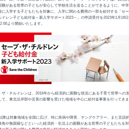
困難がある世帯の子どもが安心して学校生活を送ることができるように、中学
校に入学する子どもたちを対象に、入学に関わる費用の一部を給付する「セー
ドレン子ども給付金～新入学サポート2023～」の申請受付を2023年1月18日
2:00より開始いたします。
・ザ・チルドレンは、2016年から経済的に困難な状況にある子育て世帯への
して、東北沿岸部や災害の影響を受けた地域を中心に給付金事業を行ってきま
2年以降は対象地域を全国に広げ、特に疾病や障害、ヤングケアラー、また言語
放免や無国籍などといった経済的・生活上の困難がある世帯の子どもたちを対