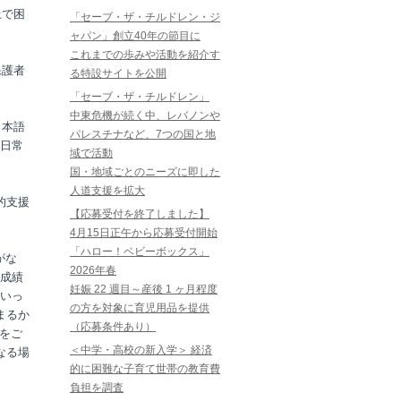
上で困
「セーブ・ザ・チルドレン・ジ
ャパン」創立40年の節目に
これまでの歩みや活動を紹介す
保護者
る特設サイトを公開
「セーブ・ザ・チルドレン」
中東危機が続く中、レバノンや
日本語
パレスチナなど、7つの国と地
日常
域で活動
国・地域ごとのニーズに即した
人道支援を拡大
的支援
【応募受付を終了しました】
4月15日正午から応募受付開始
「ハロー！ベビーボックス」
がな
2026年春
成績
妊娠 22 週目～産後 1 ヶ月程度
いっ
の方を対象に育児用品を提供
まるか
（応募条件あり）
をご
＜中学・高校の新入学＞ 経済
なる場
的に困難な子育て世帯の教育費
負担を調査