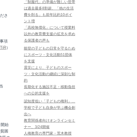
「制服代」の準備が難しい世帯
は過去最多8割超、「他の生活
費を削る」も前年比約10ポイ
ださ
ント増
「高校無償化」について授業料
以外の教育費支援の拡充を求め
る保護者の声も
事項
ZTiR
）
能登の子どもの日常を守るため
にスポーツ・文化活動51団体
を支援
震災により、子どものスポー
ツ・文化活動の継続に深刻な制
約
当
長期化する施設不足・移動負担
への公的支援を
認知度低い「子どもの権利」…
学校で子ども自身が学ぶ機会創
出へ
教育関係者向けオンラインセミ
を開始
ナー、3/24開催
の貧困
人権教育の専門家・荒木教授