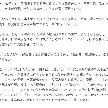
対象となる子ども、保護者や同居家族に疾病または障害があり、日常生活を送る
って支援が必要な状態にあるか、または介護を必要とする。
対象となる子どもが、本来大人が担うべき役割・責任を抱え、疾病・障害のある
姉妹・祖父母など同居家族のケアを日常的に行っている。
対象となる子ども・保護者（ふたり親の場合は両親）の両方、またはどちらかが
とせず、日常生活を送る上で日本語によるコミュニケーションが困難な状況（
困難など）で支援を受けている。
象となる子ども・保護者の在留資格が不安定であり（仮放免、無国籍など）公
できない。
記1～4に当てはまらないが、 例えば、上記「3」に当てはまるが支援者の推薦
い弟妹のケアを日常的に行っているために学校の遅刻や欠席が多い、あるいは
てしまうなど学業に支障が出ている、家庭内暴力や虐待により避難していると
上配慮が必要な状況にある場合は、「5」として申請ください。対象に当ては
については、「よくあるお問い合わせQ&A」ページ（
https://bit.ly/3V1agHT
）
ださい。ただし、「5」で申請いただいた場合、内容によっては対象条件外と
ります。当会内部の審査にて判断いたしますのでご了承ください。