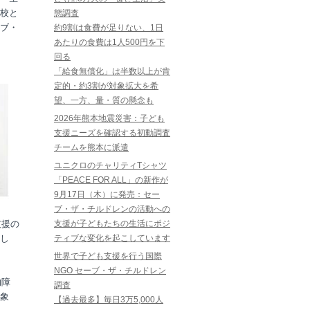
校と
態調査
ブ・
約9割は食費が足りない、1日
あたりの食費は1人500円を下
回る
「給食無償化」は半数以上が肯
定的・約3割が対象拡大を希
望、一方、量・質の懸念も
2026年熊本地震災害：子ども
支援ニーズを確認する初動調査
チームを熊本に派遣
ユニクロのチャリティTシャツ
「PEACE FOR ALL」の新作が
9月17日（木）に発売：セー
ブ・ザ・チルドレンの活動への
支援の
支援が子どもたちの生活にポジ
し
ティブな変化を起こしています
世界で子ども支援を行う国際
NGO セーブ・ザ・チルドレン
的障
調査
象
【過去最多】毎日3万5,000人