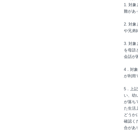
1. 
難があ
2. 
や兄弟
3. 
を母語
会話が
4．対
が利用
5．上
い、幼
が落ち
た生活
どうか
確認く
合があ