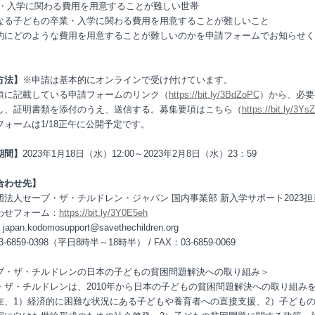
卒業・入学に関わる費用を用意することが難しい世帯
なる子どもの卒業・入学に関わる費用を用意することが難しいこと
的にどのような費用を用意することが難しいのかを申請フォームでお知らせく
方法】
※申請は基本的にオンラインで受け付けています。
項に記載している申請フォームのリンク（
https://bit.ly/3BdZoPC
）から、必要
し、証明書類を添付のうえ、送信する。募集要項はこちら（
https://bit.ly/3Ys
フォームは1/18正午に公開予定です。
期間】
2023年1月18日（水）12:00～2023年2月8日（水）23：59
合わせ先】
団法人セーブ・ザ・チルドレン・ジャパン 国内事業部 新入学サポート2023担
わせフォーム：
https://bit.ly/3Y0E5eh
japan.kodomosupport@savethechildren.org
3-6859-0398（平日8時半～18時半） / FAX：03-6859-0069
ブ・ザ・チルドレンの日本の子どもの貧困問題解決への取り組み＞
・ザ・チルドレンは、2010年から日本の子どもの貧困問題解決への取り組み
在、1）経済的に困難な状況にある子どもや養育者への直接支援、2）子ども