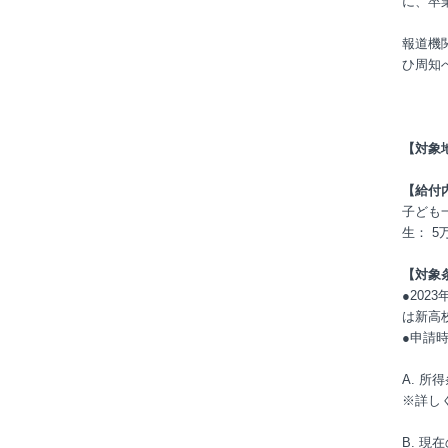
に、卒
報道機
ひ周知
【対象
【給付
子ども
生： 
【対象
●20
は新高
●申請
A. 所
※詳し
B. 