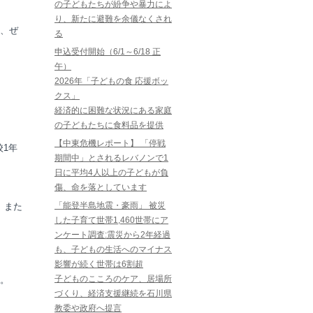
の子どもたちが紛争や暴力によ
り、新たに避難を余儀なくされ
、ぜ
る
申込受付開始（6/1～6/18 正
午）
2026年「子どもの食 応援ボッ
クス」
経済的に困難な状況にある家庭
の子どもたちに食料品を提供
【中東危機レポート】 「停戦
校1年
期間中」とされるレバノンで1
日に平均4人以上の子どもが負
傷、命を落としています
「能登半島地震・豪雨」 被災
）また
した子育て世帯1,460世帯にア
ンケート調査:震災から2年経過
も、子どもの生活へのマイナス
影響が続く世帯は6割超
子どものこころのケア、居場所
。
づくり、経済支援継続を石川県
教委や政府へ提言