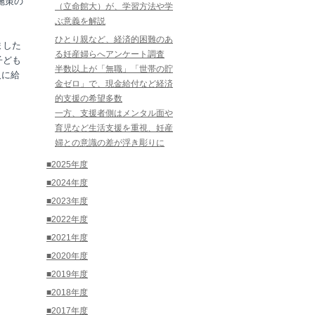
施策の
（立命館大）が、学習方法や学
ぶ意義を解説
ひとり親など、経済的困難のあ
ました
る妊産婦らへアンケート調査
子ども
半数以上が「無職」「世帯の貯
人に給
金ゼロ」で、現金給付など経済
的支援の希望多数
一方、支援者側はメンタル面や
育児など生活支援を重視、妊産
婦との意識の差が浮き彫りに
■2025年度
■2024年度
■2023年度
■2022年度
■2021年度
■2020年度
■2019年度
■2018年度
■2017年度