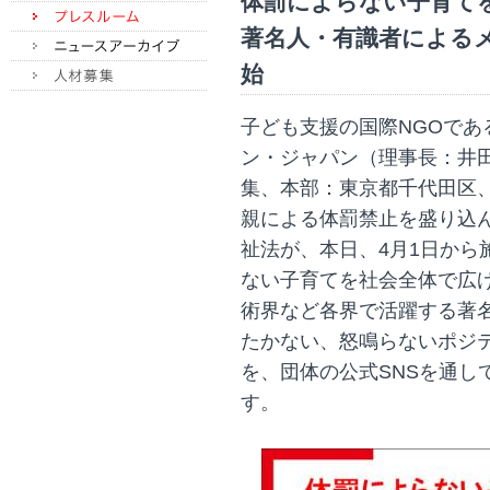
体罰によらない子育て
著名人・有識者によるメ
始
子ども支援の国際NGOで
ン・ジャパン（理事長：井
集、本部：東京都千代田区
親による体罰禁止を盛り込
祉法が、本日、4月1日から
ない子育てを社会全体で広
術界など各界で活躍する著
たかない、怒鳴らないポジ
を、団体の公式SNSを通し
す。