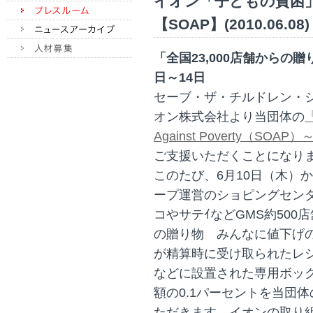
イオン「子どもの貧困
【SOAP】(2010.06.08)
「全国23,000店舗からの
日～14日
セーブ・ザ・チルドレン・
オン株式会社より当団体の
Against Poverty（
ご支援いただくことになり
このたび、6月10日（木）
ープ運営のショピングセンタ
コやサテｲなどGMS約500店
の贈り物 みんなに値下げ
が精算時に受け取られたレ
などに設置された専用ボッ
額の0.1パーセントを当団
ただきます。イオンの取り組