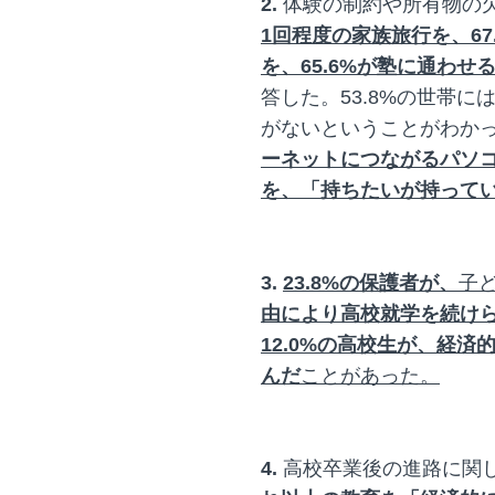
2.
体験の制約や所有物の
1回程度の家族旅行を、6
を、65.6%が塾に通わ
答した。53.8%の世帯
がないということがわか
ーネットにつながるパソコ
を、「持ちたいが持って
3.
23.8%の保護者が、
子
由により高校就学を続け
12.0%の高校生が、経
んだ
ことがあった。
4.
高校卒業後の進路に関