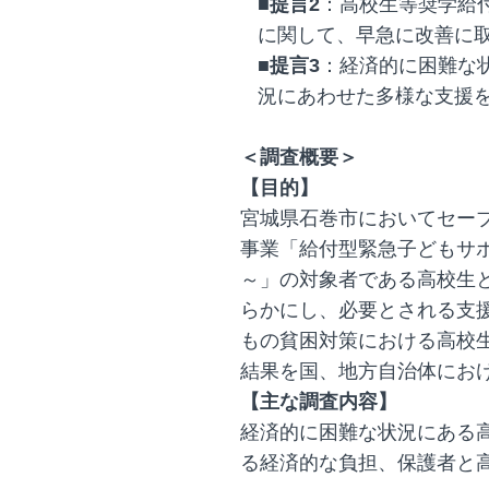
■提言2
：高校生等奨学給
に関して、早急に改善に
■提言3
：経済的に困難な
況にあわせた多様な支援
＜調査概要＞
【目的】
宮城県石巻市においてセー
事業「給付型緊急子どもサ
～」の対象者である高校生
らかにし、必要とされる支
もの貧困対策における高校
結果を国、地方自治体にお
【主な調査内容】
経済的に困難な状況にある
る経済的な負担、保護者と