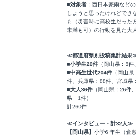
■対象者
：西日本豪雨などの
しようと思ったけれどでき
も（災害時に高校生だった
未満も可）の行動を見た大
≪都道府県別投稿集計結果
■小学生20件
（岡山県：6件
■中高生世代204件
（岡山県
件、兵庫県：88件、宮城県
■大人36件
（岡山県：26件
県：1件）
計260件
≪インタビュー・計32人≫
【岡山県】
小学6 年生（倉