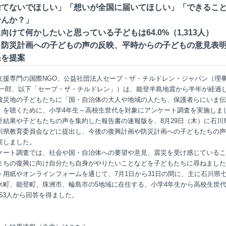
捨てないでほしい」「想いが全国に届いてほしい」「できるこ
せんか？」
向けて何かしたいと思っている子どもは64.0%（1,313人）
・防災計画への子どもの声の反映、平時からの子どもの意見表
保を提案
支援専門の国際NGO、公益社団法人セーブ・ザ・チルドレン・ジャパン（理
純一郎、以下「セーブ・ザ・チルドレン」）は、能登半島地震から半年が経過し
被災地の子どもたちに「国・自治体の大人や地域の人たち、保護者らにいま伝
」を聴くために、小学4年生～高校生世代を対象にアンケート調査を実施しま
計結果や子どもたちの声を集約した報告書の速報版を、8月29日（木）に石川
川県教育委員会などに提出し、今後の復興計画や防災計画への子どもたちの声
案しました。
ケート調査では、社会や国・自治体への要望や意見、震災を受け感じているこ
まちの復興に向け自分たち自身がやりたいことなどを子どもたちに尋ねました
ト用紙やオンラインフォームを通じて、7月1日から31日の間に、主に石川県
水町、能登町、珠洲市、輪島市の5地域に在住する、小学4年生から高校生世
053人から回答を得ました。