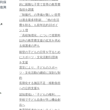
利保
的に困難な子育て世帯の教育費
復興
負担を調査
「制服代」の準備が難しい世帯
は過去最多8割超、「他の生活
費を削る」も前年比約10ポイ
ント増
「高校無償化」について授業料
以外の教育費支援の拡充を求め
る保護者の声も
能登の子どもの日常を守るため
にスポーツ・文化活動51団体
を支援
震災により、子どものスポー
ツ・文化活動の継続に深刻な制
約
長期化する施設不足・移動負担
への公的支援を
認知度低い「子どもの権利」…
学校で子ども自身が学ぶ機会創
出へ