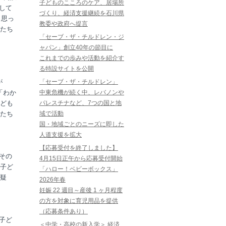
子どものこころのケア、居場所
して
づくり、経済支援継続を石川県
と思っ
教委や政府へ提言
たち
「セーブ・ザ・チルドレン・ジ
ャパン」創立40年の節目に
これまでの歩みや活動を紹介す
る特設サイトを公開
が
「セーブ・ザ・チルドレン」
「わか
中東危機が続く中、レバノンや
ども
パレスチナなど、7つの国と地
たち
域で活動
国・地域ごとのニーズに即した
人道支援を拡大
【応募受付を終了しました】
その
4月15日正午から応募受付開始
子ど
「ハロー！ベビーボックス」
疑
2026年春
妊娠 22 週目～産後 1 ヶ月程度
の方を対象に育児用品を提供
（応募条件あり）
子ど
＜中学・高校の新入学＞ 経済