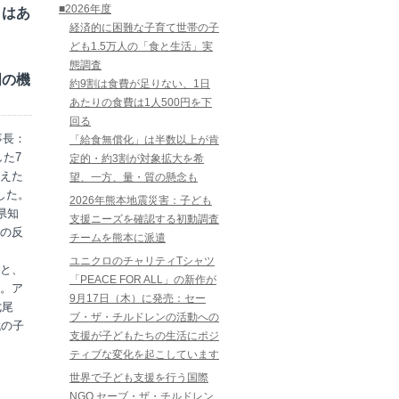
■2026年度
とはあ
経済的に困難な子育て世帯の子
ども1.5万人の「食と生活」実
態調査
明の機
約9割は食費が足りない、1日
あたりの食費は1人500円を下
回る
事長：
「給食無償化」は半数以上が肯
た7
定的・約3割が対象拡大を希
えた
望、一方、量・質の懸念も
した。
2026年熊本地震災害：子ども
県知
支援ニーズを確認する初動調査
の反
チームを熊本に派遣
ユニクロのチャリティTシャツ
と、
「PEACE FOR ALL」の新作が
。ア
9月17日（木）に発売：セー
七尾
ブ・ザ・チルドレンの活動への
代の子
支援が子どもたちの生活にポジ
ティブな変化を起こしています
世界で子ども支援を行う国際
NGO セーブ・ザ・チルドレン