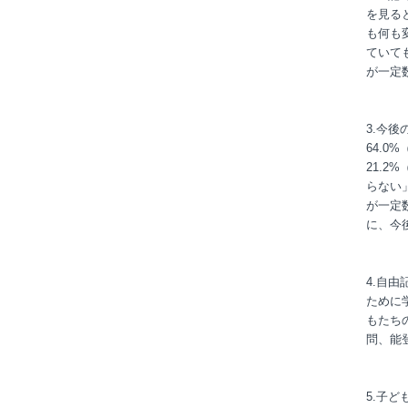
を見る
も何も
ていて
が一定
3.今
64.0
21.
らない
が一定
に、今
4.自
ために
もたち
問、能
5.子