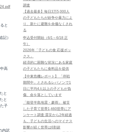
調査
24.pdf
【過去最多】毎日3万5,000人
の子どもたちが紛争や暴力によ
り、新たに避難を余儀なくされ
べると
る
追記）
申込受付開始（6/1～6/18 正
午）
2026年「子どもの食 応援ボッ
クス」
経済的に困難な状況にある家庭
中高
の子どもたちに食料品を提供
【中東危機レポート】 「停戦
期間中」とされるレバノンで1
日に平均4人以上の子どもが負
たと
傷、命を落としています
たと
「能登半島地震・豪雨」 被災
た子
した子育て世帯1,460世帯にア
ンケート調査:震災から2年経過
も、子どもの生活へのマイナス
影響が続く世帯は6割超
の内訳