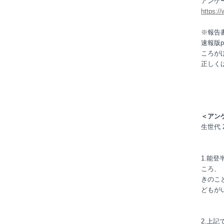
アンケ
https:/
※報告
速報版
ころが
正しく
＜アン
生世代 2
1.能
ころ、
きのこ
どもが
2.上記