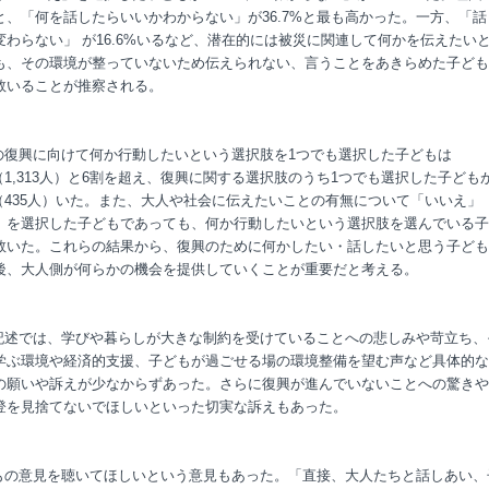
と、「何を話したらいいかわからない」が36.7%と最も高かった。一方、「話
変わらない」 が16.6%いるなど、潜在的には被災に関連して何かを伝えたい
も、その環境が整っていないため伝えられない、言うことをあきらめた子ども
数いることが推察される。
後の復興に向けて何か行動したいという選択肢を1つでも選択した子どもは
%（1,313人）と6割を超え、復興に関する選択肢のうち1つでも選択した子ども
2%（435人）いた。また、大人や社会に伝えたいことの有無について「いいえ」
」を選択した子どもであっても、何か行動したいという選択肢を選んでいる子
数いた。これらの結果から、復興のために何かしたい・話したいと思う子ども
後、大人側が何らかの機会を提供していくことが重要だと考える。
由記述では、学びや暮らしが大きな制約を受けていることへの悲しみや苛立ち、
学ぶ環境や経済的支援、子どもが過ごせる場の環境整備を望む声など具体的な
の願いや訴えが少なからずあった。さらに復興が進んでいないことへの驚きや
登を見捨てないでほしいといった切実な訴えもあった。
どもの意見を聴いてほしいという意見もあった。「直接、大人たちと話しあい、