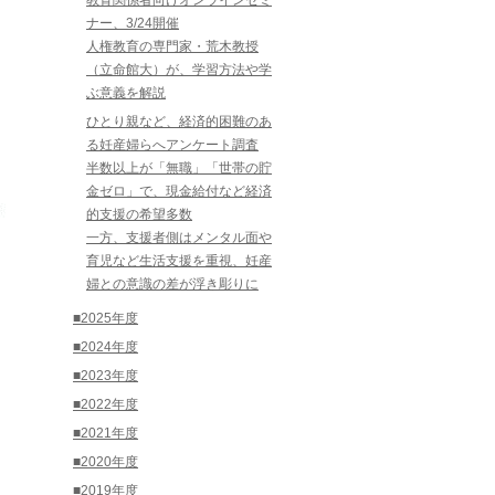
教育関係者向けオンラインセミ
ナー、3/24開催
人権教育の専門家・荒木教授
（立命館大）が、学習方法や学
ぶ意義を解説
ひとり親など、経済的困難のあ
る妊産婦らへアンケート調査
半数以上が「無職」「世帯の貯
金ゼロ」で、現金給付など経済
的支援の希望多数
一方、支援者側はメンタル面や
育児など生活支援を重視、妊産
婦との意識の差が浮き彫りに
■2025年度
■2024年度
■2023年度
■2022年度
■2021年度
■2020年度
■2019年度