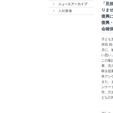
「見
りま
復興に
復興
会確
子ども
井田 
月に、
い思い
この集
事、石
映を提
本アン
また、
ンケー
市、穴
ども2,