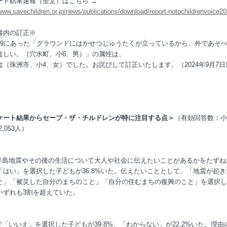
ート結果速報（全文）はこちら →
/www.savechildren.or.jp/news/publications/download/report-notochildrenvoice20
書内の訂正※
p9にあった「グラウンドにはかせつじゅうたくが立っているから、外であそ
ほしい。（穴水町、小6、男）」の属性は、
は（珠洲市、小4、女）でした。お詫びして訂正いたします。（2024年9月7日
ケート結果からセーブ・ザ・チルドレンが特に注目する点＞
（有効回答数：小
,053人）
登半島地震やその後の生活について大人や社会に伝えたいことがあるかをたずね
「はい」を選択した子どもが36.8%いた。伝えたいこととして、「地震が起き
と」「被災した自分のまちのこと」「自分の住むまちの復興のこと」を選択し
いずれも3割を超えていた。
で「いいえ」を選択した子どもが39.8%、「わからない」が22.2%いた。理由