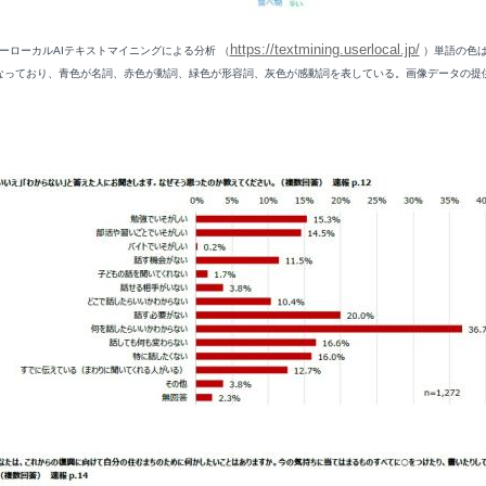
https://textmining.userlocal.jp/
ーローカルAIテキストマイニングによる分析 （
）
単語の色
なっており、青色が名詞、赤色が動詞、緑色が形容詞、灰色が感動詞を表している。画像データの提