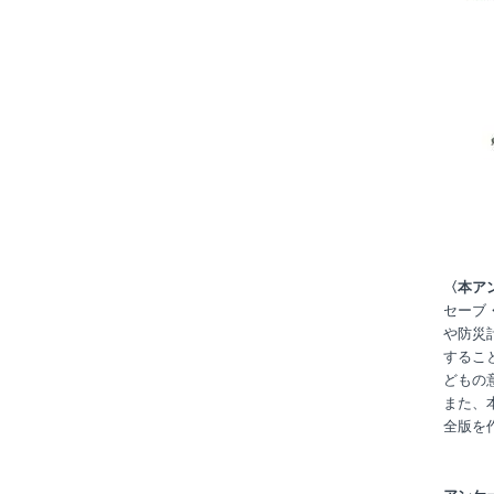
〈本ア
セーブ
や防災
するこ
どもの
また、
全版を