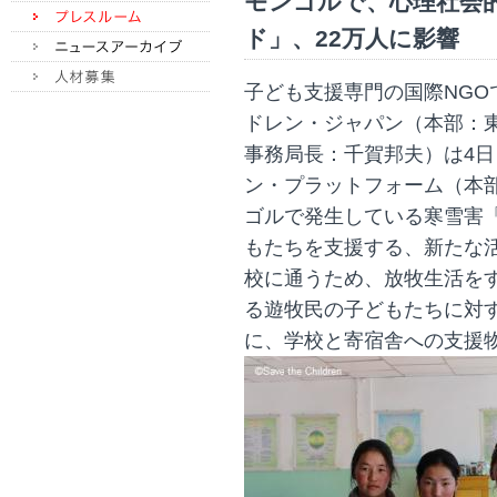
モンゴルで、心理社会
ド」、22万人に影響
子ども支援専門の国際NG
ドレン・ジャパン（本部：
事務局長：千賀邦夫）は4
ン・プラットフォーム（本
ゴルで発生している寒雪害
もたちを支援する、新たな活
校に通うため、放牧生活を
る遊牧民の子どもたちに対
に、学校と寄宿舎への支援