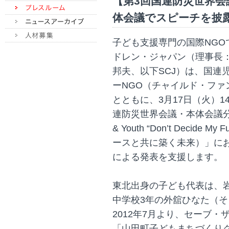
【第3回国連防災世界会
体会議でスピーチを披露(20
子ども支援専門の国際NG
ドレン・ジャパン（理事長
邦夫、以下SCJ）は、国連児
ーNGO（チャイルド・フ
とともに、3月17日（火）14
連防災世界会議・本体会議分科会（W
& Youth “Don’t Decide 
ースと共に築く未来）」に
による発表を支援します。
東北出身の子ども代表は、
中学校3年の外舘ひなた（そ
2012年7月より、セーブ
「山田町子どもまちづくり