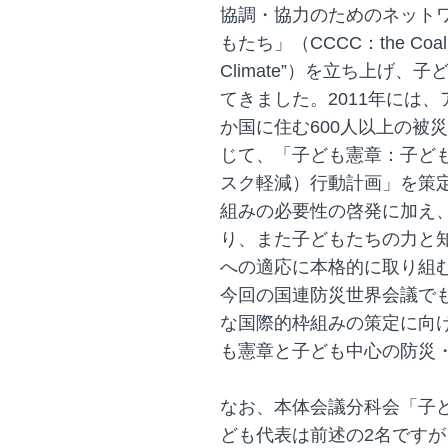
協調・協力のためのネット
もたち」（CCCC：the Coalition
Climate”）を立ち上げ
てきました。2011年には
か国に住む600人以上の被
じて、「子ども憲章：子ど
スク軽減）行動計画」を策
組みの必要性の啓発に加え
り、また子どもたちの力と
への適応に本格的に取り組
今回の国連防災世界会議でも
な国際的枠組みの策定に向
も憲章と子ども中心の防災
なお、本体会議分科会「子
ども代表は前述の2名です