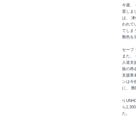
今週、
置しま
は、 
われて
てしま
難色を
セーブ
また、
人道支
族の再
支援業
ンは今
に、 
UNH
*1
ら1,
た。