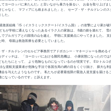
してヨーロッパに来たんだ』と言いながら暴力を振るい、 お金を取り上げま
けじゃなく、 マフィアにも絡まれました」と、 セーブ・ザ・チルドレンのス
ました。
 過激派組織「IS（イスラミックステート/イスラム国）」の攻撃により家が破
子どもが学校に通えなくなったあるイラク人の家族は、 8歳の娘を連れて、 雪
しでブルガリアとの国境の山を越え、 早朝に支援拠点にやってきました。 支
た時、 母親は救急医療を必要としていました。
・ザ・チルドレンのセルビア事務所でアドボカシー・マネージャーを務めるイ
セディッチは、 「ヨーロッパにおける難民危機は、 小康状態になったのでは
どもたちにとって、 より危険なものになっているのが現実です。 EU-トルコ
違法な渡航支援業者が危険な手法で各国当局の網の目をくぐり抜け、 膨大な利
機会を与えたようなものです。 私たちが必要最低限の緊急人道支援を届ける
難になっているのです」と訴えます。