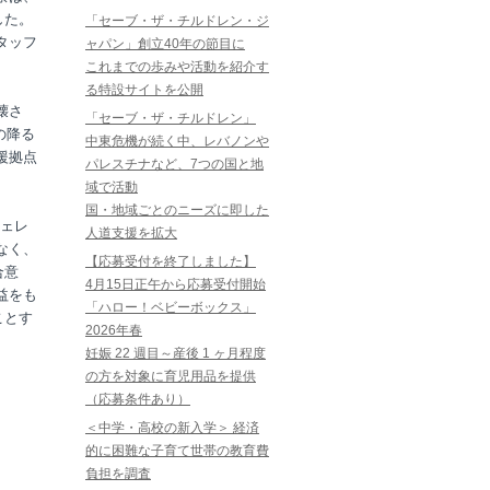
した。
「セーブ・ザ・チルドレン・ジ
タッフ
ャパン」創立40年の節目に
これまでの歩みや活動を紹介す
る特設サイトを公開
壊さ
「セーブ・ザ・チルドレン」
の降る
中東危機が続く中、レバノンや
援拠点
パレスチナなど、7つの国と地
域で活動
国・地域ごとのニーズに即した
ェレ
人道支援を拡大
なく、
【応募受付を終了しました】
合意
4月15日正午から応募受付開始
益をも
「ハロー！ベビーボックス」
ことす
2026年春
妊娠 22 週目～産後 1 ヶ月程度
の方を対象に育児用品を提供
（応募条件あり）
＜中学・高校の新入学＞ 経済
的に困難な子育て世帯の教育費
負担を調査