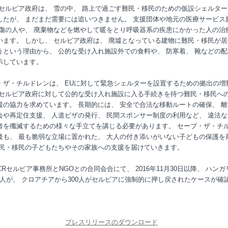
 セルビア政府は、 雪の中、 路上で過ごす難民・移民のための仮設シェルタ
したが、 まだまだ需要には追いつきません。 支援団体や地元の医療サービス
凍傷の人や、 廃棄物などを燃やして暖をとり呼吸器系の疾患にかかった人の治
います。 しかし、 セルビア政府は、 廃墟となっている建物に難民・移民が
うという理由から、 公的な受け入れ施設外での食料や、 防寒着、 靴などの
示しています。
・ザ・チルドレンは、 EUに対して緊急シェルターを設置するための拠出の増
 セルビア政府に対して公的な受け入れ施設に入る手続きを待つ難民・移民へ
援の協力を求めています。 長期的には、 安全で合法な移動ルートの確保、 
会や再定住支援、 人道ビザの発行、 民間スポンサー制度の利用など、 違法
者を殲滅するための様々な手立てを講じる必要があります。 セーブ・ザ・チ
後も、 最も脆弱な立場に置かれた、 大人の付き添いがいない子どもの保護を
難民・移民の子どもたちやその家族への支援を届けていきます。
CRセルビア事務所とNGOとの合同会合にて、 2016年11月30日以降、 ハン
300人が、 クロアチアから300人がセルビアに強制的に押し戻されたケースが確
プレスリリースのダウンロード