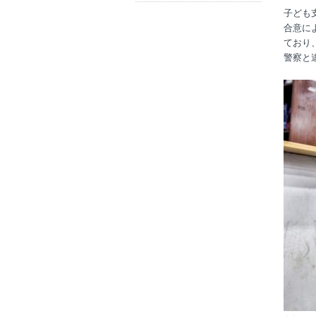
子ども
合意に
ており
警察と