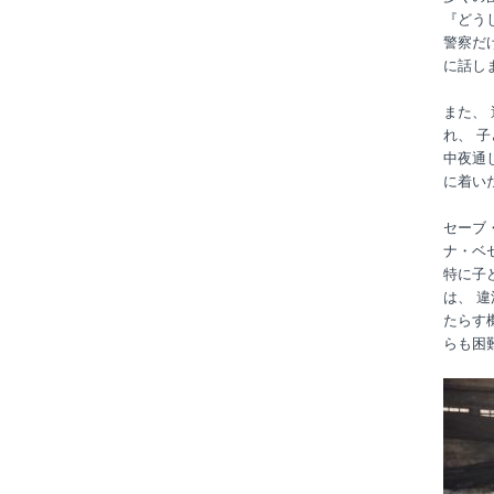
『どう
警察だ
に話し
また、
れ、 
中夜通
に着い
セーブ
ナ・ベ
特に子
は、 
たらす
らも困