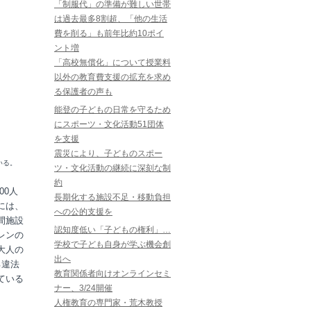
「制服代」の準備が難しい世帯
は過去最多8割超、「他の生活
費を削る」も前年比約10ポイ
ント増
「高校無償化」について授業料
以外の教育費支援の拡充を求め
る保護者の声も
能登の子どもの日常を守るため
にスポーツ・文化活動51団体
を支援
震災により、子どものスポー
いる。
ツ・文化活動の継続に深刻な制
約
00人
長期化する施設不足・移動負担
には、
への公的支援を
間施設
認知度低い「子どもの権利」…
レンの
学校で子ども自身が学ぶ機会創
大人の
出へ
る違法
教育関係者向けオンラインセミ
ている
ナー、3/24開催
人権教育の専門家・荒木教授