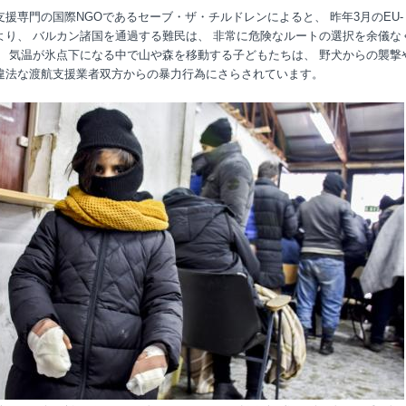
支援専門の国際NGOであるセーブ・ザ・チルドレンによると、 昨年3月のEU-
より、 バルカン諸国を通過する難民は、 非常に危険なルートの選択を余儀な
、 気温が氷点下になる中で山や森を移動する子どもたちは、 野犬からの襲撃
違法な渡航支援業者双方からの暴力行為にさらされています。