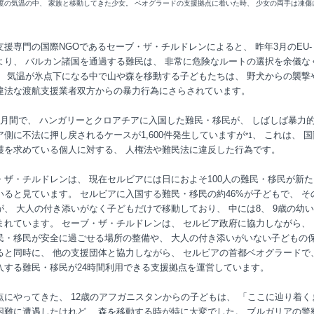
0度の気温の中、 家族と移動してきた少女。 ベオグラードの支援拠点に着いた時、 少女の両手は凍傷
支援専門の国際NGOであるセーブ・ザ・チルドレンによると、 昨年3月のEU-
より、 バルカン諸国を通過する難民は、 非常に危険なルートの選択を余儀な
、 気温が氷点下になる中で山や森を移動する子どもたちは、 野犬からの襲撃
違法な渡航支援業者双方からの暴力行為にさらされています。
ヶ月間で、 ハンガリーとクロアチアに入国した難民・移民が、 しばしば暴力
ア側に不法に押し戻されるケースが1,600件発生していますが
、 これは、 
*1
護を求めている個人に対する、 人権法や難民法に違反した行為です。
・ザ・チルドレンは、 現在セルビアには日におよそ100人の難民・移民が新
いると見ています。 セルビアに入国する難民・移民の約46%が子どもで、 そ
%が、 大人の付き添いがなく子どもだけで移動しており、 中には8、 9歳の幼
まれています。 セーブ・ザ・チルドレンは、 セルビア政府に協力しながら、
民・移民が安全に過ごせる場所の整備や、 大人の付き添いがいない子どもの
ると同時に、 他の支援団体と協力しながら、 セルビアの首都ベオグラードで
入する難民・移民が24時間利用できる支援拠点を運営しています。
点にやってきた、 12歳のアフガニスタンからの子どもは、 「ここに辿り着く
困難に遭遇したけれど、 森を移動する時が特に大変でした。 ブルガリアの警