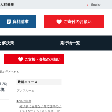
人材募集
English
資料請求
ご寄付のお願い
と解決策
発行物一覧
ご支援・参加のお願い
移民の子どもたち
最新ニュース
1.26）
国境
プレスルーム
■2026年度
経済的に困難な子育て世帯の子
ども1.5万人の「食と生活」実