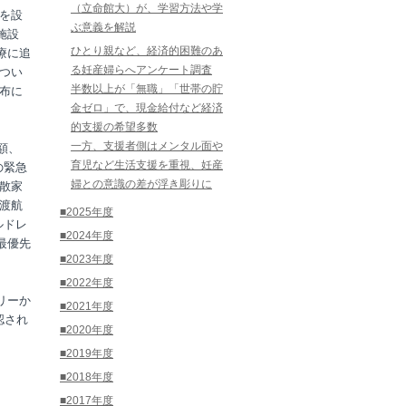
（立命館大）が、学習方法や学
ーを設
ぶ意義を解説
施設
ひとり親など、経済的困難のあ
療に追
る妊産婦らへアンケート調査
居つい
半数以上が「無職」「世帯の貯
配布に
金ゼロ」で、現金給付など経済
的支援の希望多数
一方、支援者側はメンタル面や
額、
育児など生活支援を重視、妊産
の緊急
婦との意識の差が浮き彫りに
離散家
な渡航
■2025年度
ルドレ
■2024年度
最優先
■2023年度
■2022年度
ガリーか
■2021年度
認され
■2020年度
■2019年度
■2018年度
■2017年度