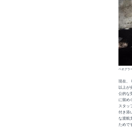
ベオグラ
現在、 
以上が
公的な
に留め
スタッ
付き添
な渡航
ためで