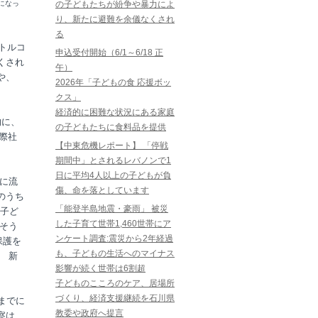
になっ
の子どもたちが紛争や暴力によ
り、新たに避難を余儀なくされ
る
トルコ
申込受付開始（6/1～6/18 正
くされ
午）
や、
2026年「子どもの食 応援ボッ
クス」
経済的に困難な状況にある家庭
的に、
の子どもたちに食料品を提供
国際社
【中東危機レポート】 「停戦
期間中」とされるレバノンで1
日に平均4人以上の子どもが負
たに流
傷、命を落としています
のうち
「能登半島地震・豪雨」 被災
い子ど
した子育て世帯1,460世帯にア
 そう
ンケート調査:震災から2年経過
保護を
も、子どもの生活へのマイナス
、 新
影響が続く世帯は6割超
子どものこころのケア、居場所
づくり、経済支援継続を石川県
までに
教委や政府へ提言
察は、