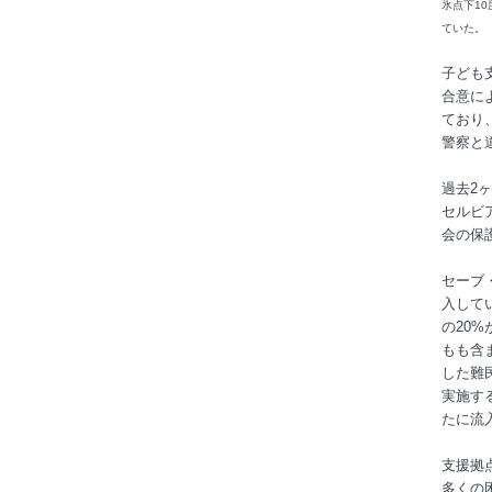
氷点下1
ていた。
子ども
合意に
ており
警察と
過去2
セルビ
会の保
セーブ
入して
の20
もも含
した難
実施す
たに流
支援拠
多くの