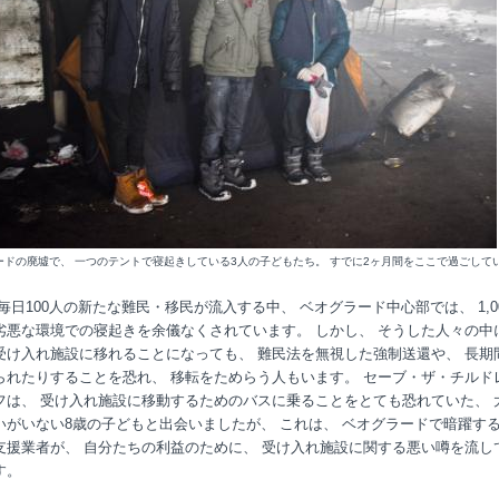
ードの廃墟で、 一つのテントで寝起きしている3人の子どもたち。 すでに2ヶ月間をここで過ごして
毎日100人の新たな難民・移民が流入する中、 ベオグラード中心部では、 1,0
劣悪な環境での寝起きを余儀なくされています。 しかし、 そうした人々の中
受け入れ施設に移れることになっても、 難民法を無視した強制送還や、 長期
られたりすることを恐れ、 移転をためらう人もいます。 セーブ・ザ・チルド
フは、 受け入れ施設に移動するためのバスに乗ることをとても恐れていた、 
いがいない8歳の子どもと出会いましたが、 これは、 ベオグラードで暗躍す
支援業者が、 自分たちの利益のために、 受け入れ施設に関する悪い噂を流し
す。