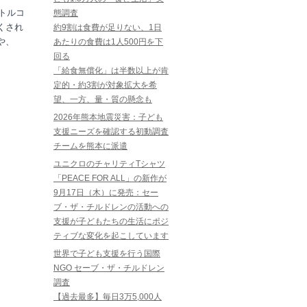
トルコ
態調査
くされ
約9割は食費が足りない、1日
や、
あたりの食費は1人500円を下
回る
「給食無償化」は半数以上が肯
定的・約3割が対象拡大を希
望、一方、量・質の懸念も
2026年熊本地震災害：子ども
支援ニーズを確認する初動調査
チームを熊本に派遣
ユニクロのチャリティTシャツ
「PEACE FOR ALL」の新作が
9月17日（木）に発売：セー
ブ・ザ・チルドレンの活動への
支援が子どもたちの生活にポジ
ティブな変化を起こしています
世界で子ども支援を行う国際
NGO セーブ・ザ・チルドレン
調査
【過去最多】毎日3万5,000人