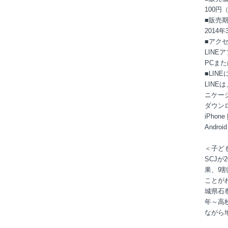
100円
■販売
2014
■アク
LIN
PCま
■LIN
LIN
ニケー
ダウン
iPhone
Androi
＜子ど
SCJ
果、9
ことが
城県石
年～高
ながら