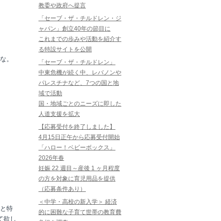
教委や政府へ提言
「セーブ・ザ・チルドレン・ジ
ャパン」創立40年の節目に
これまでの歩みや活動を紹介す
る特設サイトを公開
な。
「セーブ・ザ・チルドレン」
中東危機が続く中、レバノンや
パレスチナなど、7つの国と地
域で活動
国・地域ごとのニーズに即した
人道支援を拡大
【応募受付を終了しました】
4月15日正午から応募受付開始
「ハロー！ベビーボックス」
2026年春
妊娠 22 週目～産後 1 ヶ月程度
の方を対象に育児用品を提供
（応募条件あり）
＜中学・高校の新入学＞ 経済
と特
的に困難な子育て世帯の教育費
て欲し