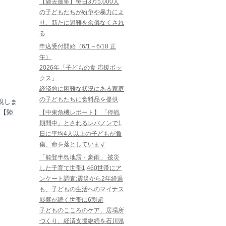
【過去最多】毎日3万5,000人
の子どもたちが紛争や暴力によ
り、新たに避難を余儀なくされ
る
申込受付開始（6/1～6/18 正
午）
2026年「子どもの食 応援ボッ
クス」
経済的に困難な状況にある家庭
の子どもたちに食料品を提供
現しま
【陸
【中東危機レポート】 「停戦
期間中」とされるレバノンで1
日に平均4人以上の子どもが負
傷、命を落としています
「能登半島地震・豪雨」 被災
した子育て世帯1,460世帯にア
ンケート調査:震災から2年経過
も、子どもの生活へのマイナス
影響が続く世帯は6割超
子どものこころのケア、居場所
づくり、経済支援継続を石川県