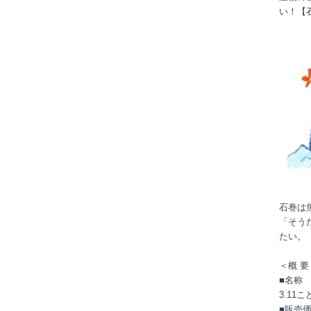
い！【
石巻は
「そう
たい。
＜概 要
■名称
3.11
■販売