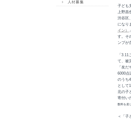
子ども
上野昌
渋谷区
になり
イン）
す。そ
ンプが
「3.
て、被
「友だ
600
のうち
として
北の子
寄付い
数料を差
＜「子