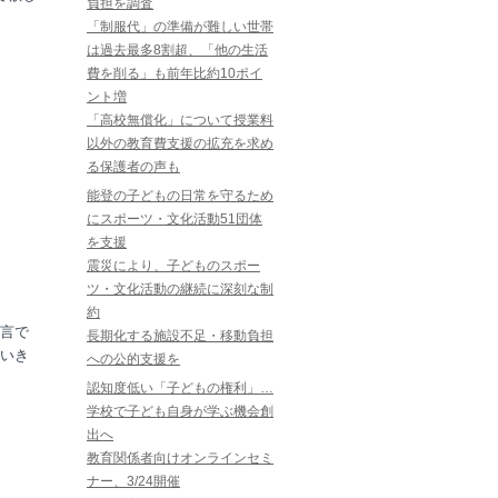
負担を調査
「制服代」の準備が難しい世帯
は過去最多8割超、「他の生活
費を削る」も前年比約10ポイ
ント増
「高校無償化」について授業料
以外の教育費支援の拡充を求め
る保護者の声も
能登の子どもの日常を守るため
にスポーツ・文化活動51団体
を支援
震災により、子どものスポー
ツ・文化活動の継続に深刻な制
約
言で
長期化する施設不足・移動負担
いき
への公的支援を
認知度低い「子どもの権利」…
学校で子ども自身が学ぶ機会創
出へ
教育関係者向けオンラインセミ
ナー、3/24開催