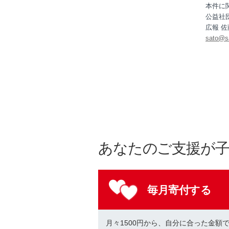
本件に
公益社
広報 佐藤
sato@sa
あなたのご支援が
毎月寄付する
月々1500円から、自分に合った金額