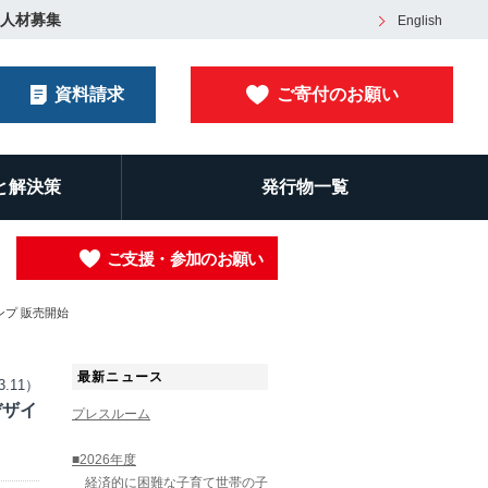
人材募集
English
資料請求
ご寄付のお願い
と解決策
発行物一覧
ご支援・参加のお願い
ンプ 販売開始
最新ニュース
3.11）
デザイ
プレスルーム
■2026年度
経済的に困難な子育て世帯の子