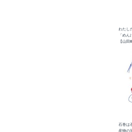
わたし
「めん
【山田
石巻は
産物の