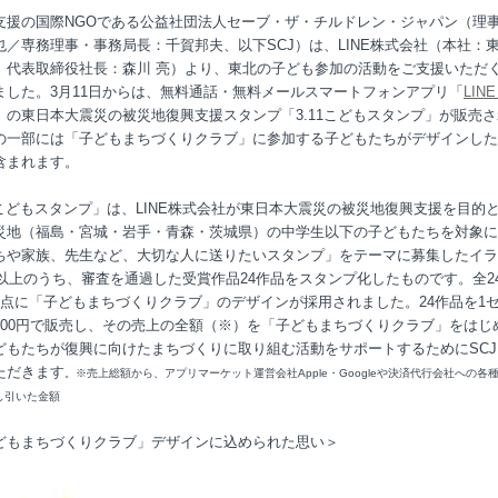
支援の国際NGOである公益社団法人セーブ・ザ・チルドレン・ジャパン（理
也／専務理事・事務局長：千賀邦夫、以下SCJ）は、LINE株式会社（本社：
、代表取締役社長：森川 亮）より、東北の子ども参加の活動をご支援いただ
ました。3月11日からは、無料通話・無料メールスマートフォンアプリ「
LIN
」の東日本大震災の被災地復興支援スタンプ「3.11こどもスタンプ」が販売
の一部には「子どもまちづくりクラブ」に参加する子どもたちがデザインした
含まれます。
11こどもスタンプ」は、LINE株式会社が東日本大震災の被災地復興支援を目的
災地（福島・宮城・岩手・青森・茨城県）の中学生以下の子どもたちを対象に
ちや家族、先生など、大切な人に送りたいスタンプ」をテーマに募集したイラ
0点以上のうち、審査を通過した受賞作品24作品をスタンプ化したものです。全2
4点に「子どもまちづくりクラブ」のデザインが採用されました。24作品を1
100円で販売し、その売上の全額（※）を「子どもまちづくりクラブ」をはじ
どもたちが復興に向けたまちづくりに取り組む活動をサポートするためにSCJ
ただきます
。※売上総額から、アプリマーケット運営会社Apple・Googleや決済代行会社への各
し引いた金額
どもまちづくりクラブ」デザインに込められた思い＞