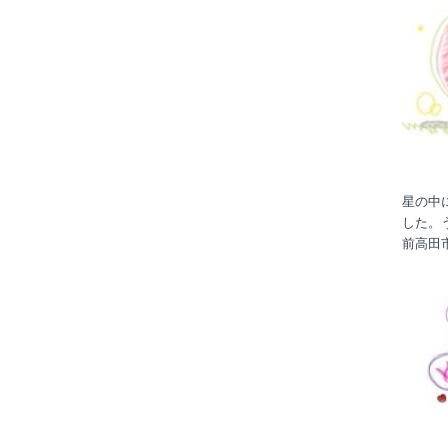
星の中
した。
前高田