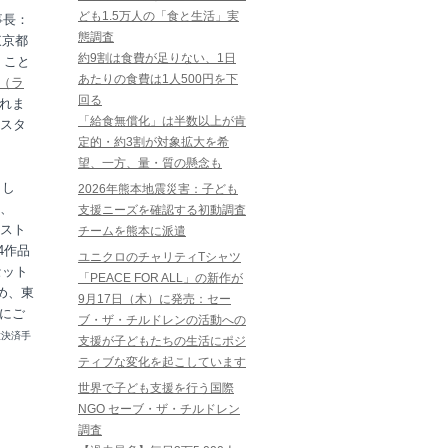
ども1.5万人の「食と生活」実
事長：
態調査
東京都
約9割は食費が足りない、1日
くこと
あたりの食費は1人500円を下
E（ラ
回る
されま
「給食無償化」は半数以上が肯
スタ
定的・約3割が対象拡大を希
望、一方、量・質の懸念も
とし
2026年熊本地震災害：子ども
、
支援ニーズを確認する初動調査
スト
チームを熊本に派遣
4作品
ユニクロのチャリティTシャツ
セット
「PEACE FOR ALL」の新作が
め、東
9月17日（木）に発売：セー
にご
ブ・ザ・チルドレンの活動への
種決済手
支援が子どもたちの生活にポジ
ティブな変化を起こしています
世界で子ども支援を行う国際
NGO セーブ・ザ・チルドレン
調査