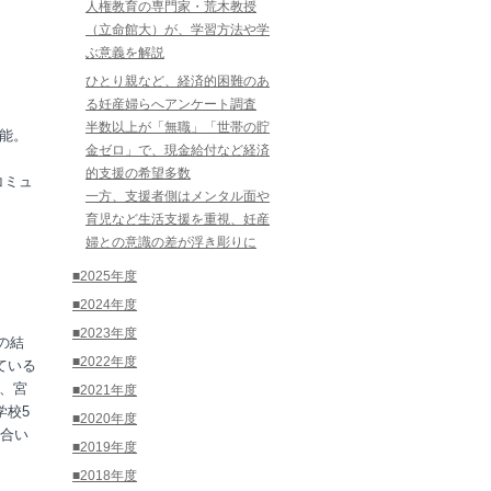
人権教育の専門家・荒木教授
（立命館大）が、学習方法や学
ぶ意義を解説
ひとり親など、経済的困難のあ
る妊産婦らへアンケート調査
半数以上が「無職」「世帯の貯
能。
金ゼロ」で、現金給付など経済
的支援の希望多数
コミュ
一方、支援者側はメンタル面や
育児など生活支援を重視、妊産
婦との意識の差が浮き彫りに
■2025年度
■2024年度
■2023年度
の結
■2022年度
ている
、宮
■2021年度
学校5
■2020年度
合い
■2019年度
■2018年度