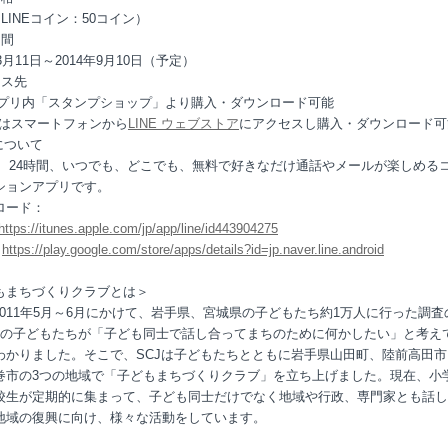
（LINEコイン：50コイン）
期間
年3月11日～2014年9月10日（予定）
セス先
Eアプリ内「スタンプショップ」より購入・ダウンロード可能
たはスマートフォンから
LINE ウェブストア
にアクセスし購入・ダウンロード可
Eについて
Eは、24時間、いつでも、どこでも、無料で好きなだけ通話やメールが楽しめる
ションアプリです。
ロード：
https://itunes.apple.com/jp/app/line/id443904275
d
https://play.google.com/store/apps/details?id=jp.naver.line.android
もまちづくりクラブとは＞
が2011年5月～6月にかけて、岩手県、宮城県の子どもたち約1万人に行った調査
割の子どもたちが「子ども同士で話し合ってまちのために何かしたい」と考え
わかりました。そこで、SCJは子どもたちとともに岩手県山田町、陸前高田市
巻市の3つの地域で「子どもまちづくりクラブ」を立ち上げました。現在、小
校生が定期的に集まって、子ども同士だけでなく地域や行政、専門家とも話し
地域の復興に向け、様々な活動をしています。