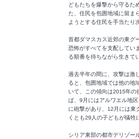
どもたちを爆撃から守るた
た、住民を包囲地域に留ま
ようとする住民を手当たり
首都ダマスカス近郊の東グ
恐怖がすべてを支配してい
る順番を待ちながら生きて
過去半年の間に、攻撃は激
ると、包囲地域では他の地
いて、この傾向は2015年
ば、9月にはアルワエル地
に砲撃があり、12月には東
くとも29人の子どもが犠牲
シリア東部の都市デリゾー