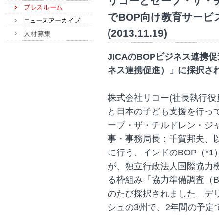
リコーとセーブ・ザ・
でBOP向け教育サービ
(2013.11.19)
JICAのBOPビジネス連携
ネス連携促進）」に採択さ
株式会社リコー(社長執行役
と日本の子ども支援を行っ
ーブ・ザ・チルドレン・ジ
事・事務局長：千賀邦夫、以
に行う、インドのBOP（*
が、独立行政法人国際協力機
る枠組み「協力準備調査（B
のたび採択されました。デ
シュの3州で、2年間の予定