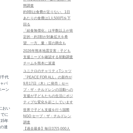
態調査
約9割は食費が足りない、1日
あたりの食費は1人500円を下
回る
「給食無償化」は半数以上が肯
定的・約3割が対象拡大を希
望、一方、量・質の懸念も
2026年熊本地震災害：子ども
支援ニーズを確認する初動調査
チームを熊本に派遣
ユニクロのチャリティTシャツ
都千代
「PEACE FOR ALL」の新作が
ャパ
9月17日（木）に発売：セー
ペーン
ブ・ザ・チルドレンの活動への
支援が子どもたちの生活にポジ
ティブな変化を起こしています
におい
世界で子ども支援を行う国際
までに
NGO セーブ・ザ・チルドレン
15年
調査
の達
【過去最多】毎日3万5,000人