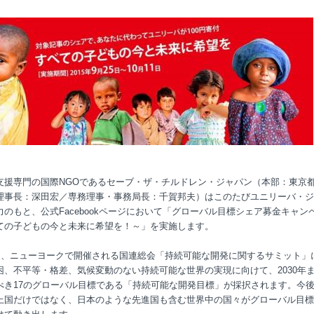
支援専門の国際NGOであるセーブ・ザ・チルドレン・ジャパン（本部：東京
理事長：深田宏／専務理事・事務局長：千賀邦夫）はこのたびユニリーバ・ジ
力のもと、公式Facebookページにおいて「グローバル目標シェア募金キャン
ての子どもの今と未来に希望を！～」を実施します。
5日、ニューヨークで開催される国連総会「持続可能な開発に関するサミット」
困、不平等・格差、気候変動のない持続可能な世界の実現に向けて、2030年
べき17のグローバル目標である「持続可能な開発目標」が採択されます。今後
上国だけではなく、日本のような先進国も含む世界中の国々がグローバル目標