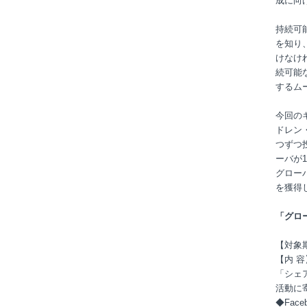
成に向
持続可
を知り
けなけ
続可能
するム
今回の
ドレン
つずつ
ーバが
グロー
を獲得
「グロ
【対象期
【内 
「シェ
活動に
◆Fac