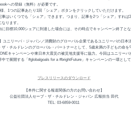
ebookへの登録（無料）が必要です。
人様、1つの記事あたり1回「シェア」ボタンをクリックしていただけます。
記事はいくつでも「シェア」できます。つまり、記事を2つ「シェア」すれば2
になります。
内に目標10,000シェアに到達した場合には、その時点でキャンペーン終了と
力】ユニリーバ・ジャパン／消費財のグローバル企業であるユニリーバの日本
・ザ・チルドレンのグローバル・パートナーとして、5歳未満の子どもの命を
RYONEキャンペーンや東日本大震災の被災地支援等に協力。今回はユニリーバ
で展開する「#globalgoals for a #brightFuture」キャンペーンの一環とし
プレスリリースのダウンロード
【本件に関する報道関係の方のお問い合わせ】
公益社団法人セーブ・ザ・チルドレン・ジャパン 広報担当 田代
TEL: 03-6859-0011