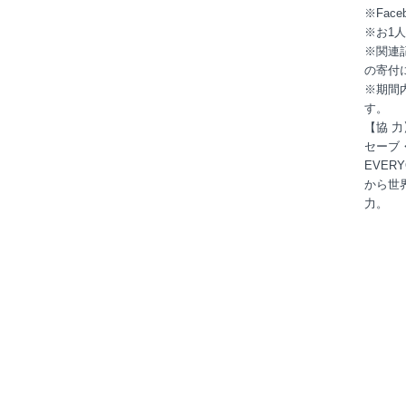
※Fac
※お1
※関連
の寄付
※期間
す。
【協 
セーブ
EVE
から世界中
力。