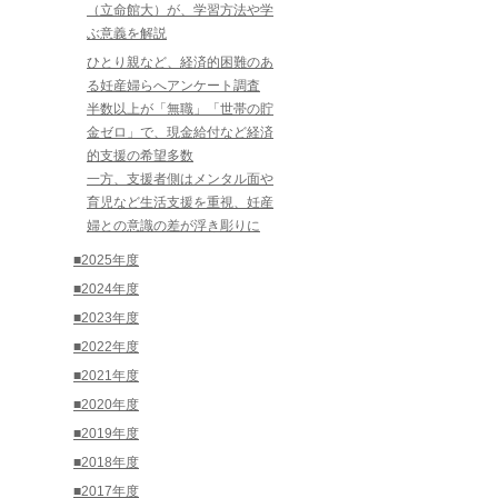
（立命館大）が、学習方法や学
ぶ意義を解説
ひとり親など、経済的困難のあ
る妊産婦らへアンケート調査
半数以上が「無職」「世帯の貯
金ゼロ」で、現金給付など経済
的支援の希望多数
一方、支援者側はメンタル面や
育児など生活支援を重視、妊産
婦との意識の差が浮き彫りに
■2025年度
■2024年度
■2023年度
■2022年度
■2021年度
■2020年度
■2019年度
■2018年度
■2017年度