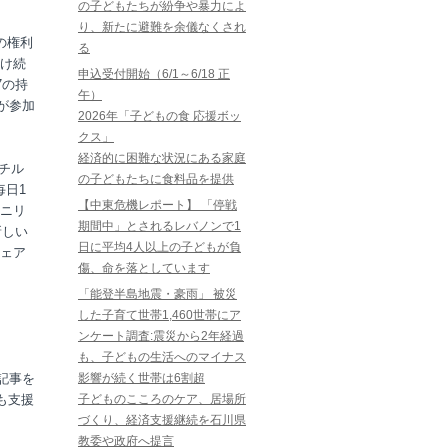
の子どもたちが紛争や暴力によ
り、新たに避難を余儀なくされ
の権利
る
け続
申込受付開始（6/1～6/18 正
7の持
午）
が参加
2026年「子どもの食 応援ボッ
クス」
経済的に困難な状況にある家庭
・チル
の子どもたちに食料品を提供
毎日1
【中東危機レポート】 「停戦
ニリ
期間中」とされるレバノンで1
新しい
日に平均4人以上の子どもが負
シェア
傷、命を落としています
「能登半島地震・豪雨」 被災
した子育て世帯1,460世帯にア
ンケート調査:震災から2年経過
も、子どもの生活へのマイナス
記事を
影響が続く世帯は6割超
も支援
子どものこころのケア、居場所
づくり、経済支援継続を石川県
教委や政府へ提言