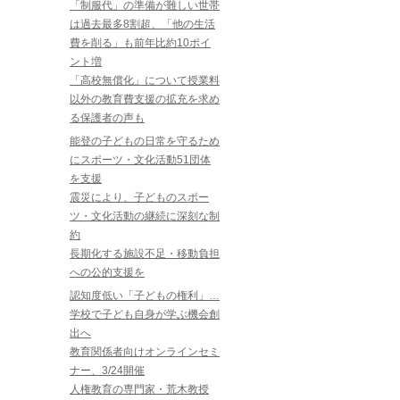
「制服代」の準備が難しい世帯
は過去最多8割超、「他の生活
費を削る」も前年比約10ポイ
ント増
「高校無償化」について授業料
以外の教育費支援の拡充を求め
る保護者の声も
能登の子どもの日常を守るため
にスポーツ・文化活動51団体
を支援
震災により、子どものスポー
ツ・文化活動の継続に深刻な制
約
長期化する施設不足・移動負担
への公的支援を
認知度低い「子どもの権利」…
学校で子ども自身が学ぶ機会創
出へ
教育関係者向けオンラインセミ
ナー、3/24開催
人権教育の専門家・荒木教授