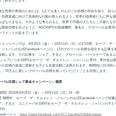
けて動き出します。
能な世界の実現のためには、1人でも多くの人がこの目標の存在を知り、自ら
、目標達成に向けて具体的な行動が取られるよう、世界の指導者たちに声を届
ればなりません。そのような考えのもと、世界で70億の人たちにこの新たな1
な開発目標を広げようと、NGO/NPOや国連機関、著名人、グローバル企業等
ーブメントが起きています。
キャンペーンでは、9月25日（金）～10月11日（日）の17日間、セーブ・ザ
・ジャパンの公式Facebookページに、17のグローバル目標を紹介する記事を
投稿します。その記事を「シェア」すると、グローバル・パートナーであるユ
1シェアにつき100円をセーブ・ザ・チルドレン・ジャパンに寄付。寄付金は
バル目標の達成に貢献する子ども支援活動に活用されます。期間内に10,000
し、70万人に新しいグローバル目標を知っていただくことを目指します。
ーバル目標シェア募金キャンペーン」概要
間】2015年9月25日（金）～10月11日（日）24：00
容】期間中、セーブ・ザ・チルドレン・ジャパンの公式Facebookページで対象
ア」すると、ユニリーバが100円をセーブ・ザ・チルドレン・ジャパンの子ど
寄付。
ebookページ：
https://www.facebook.com/SCJ.SavetheChildrenJapan