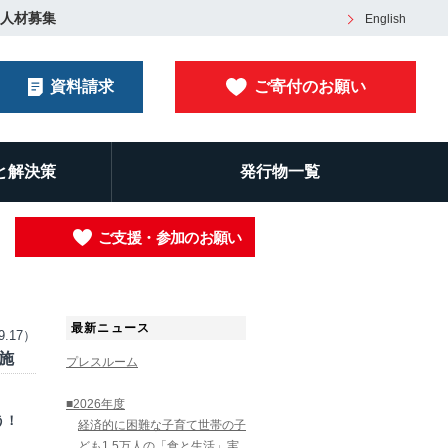
人材募集
English
資料請求
ご寄付のお願い
と解決策
発行物一覧
ご支援・参加のお願い
最新ニュース
9.17）
施
プレスルーム
■2026年度
う！
経済的に困難な子育て世帯の子
ども1.5万人の「食と生活」実