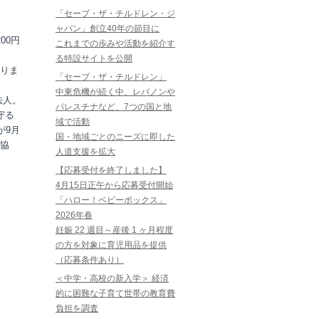
「セーブ・ザ・チルドレン・ジ
ャパン」創立40年の節目に
00円
これまでの歩みや活動を紹介す
る特設サイトを公開
なりま
「セーブ・ザ・チルドレン」
中東危機が続く中、レバノンや
法人。
パレスチナなど、7つの国と地
守る
域で活動
が9月
国・地域ごとのニーズに即した
て協
人道支援を拡大
【応募受付を終了しました】
4月15日正午から応募受付開始
「ハロー！ベビーボックス」
2026年春
妊娠 22 週目～産後 1 ヶ月程度
の方を対象に育児用品を提供
（応募条件あり）
＜中学・高校の新入学＞ 経済
的に困難な子育て世帯の教育費
負担を調査