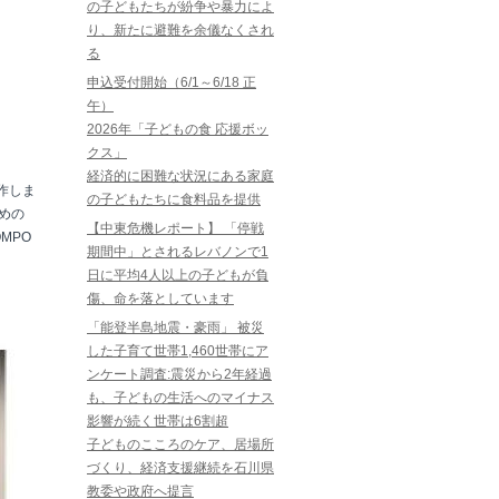
の子どもたちが紛争や暴力によ
り、新たに避難を余儀なくされ
る
申込受付開始（6/1～6/18 正
午）
2026年「子どもの食 応援ボッ
クス」
経済的に困難な状況にある家庭
作しま
の子どもたちに食料品を提供
めの
【中東危機レポート】 「停戦
MPO
期間中」とされるレバノンで1
日に平均4人以上の子どもが負
傷、命を落としています
「能登半島地震・豪雨」 被災
した子育て世帯1,460世帯にア
ンケート調査:震災から2年経過
も、子どもの生活へのマイナス
影響が続く世帯は6割超
子どものこころのケア、居場所
づくり、経済支援継続を石川県
教委や政府へ提言