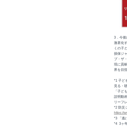
3．今後
激甚化
くの子
損保ジ
ブ・ザ
現に貢
界を目
*1 子
見る・
「子ど
説明動
リーフ
*2 防
https://
*3 「
*4 3