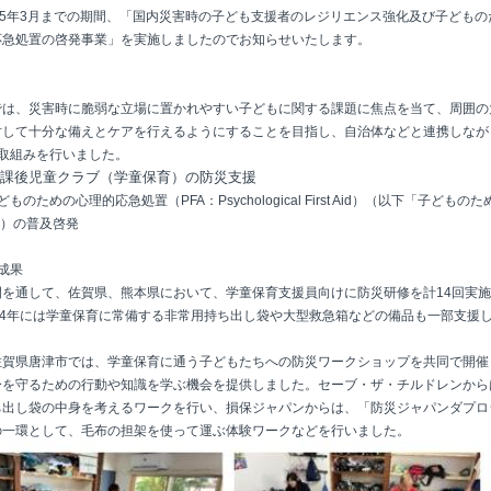
25年3月までの期間、「国内災害時の子ども支援者のレジリエンス強化及び子どもの
応急処置の啓発事業」を実施しましたのでお知らせいたします。
では、災害時に脆弱な立場に置かれやすい子どもに関する課題に焦点を当て、周囲の
対して十分な備えとケアを行えるようにすることを目指し、自治体などと連携しなが
の取組みを行いました。
放課後児童クラブ（学童保育）の防災支援
ものための心理的応急処置（PFA：Psychological First Aid）（以下「子どものた
*1）の普及啓発
成果
間を通して、佐賀県、熊本県において、学童保育支援員向けに防災研修を計14回実
024年には学童保育に常備する非常用持ち出し袋や大型救急箱などの備品も一部支援
佐賀県唐津市では、学童保育に通う子どもたちへの防災ワークショップを共同で開催
身を守るための行動や知識を学ぶ機会を提供しました。セーブ・ザ・チルドレンから
ち出し袋の中身を考えるワークを行い、損保ジャパンからは、「防災ジャパンダプロ
2の一環として、毛布の担架を使って運ぶ体験ワークなどを行いました。