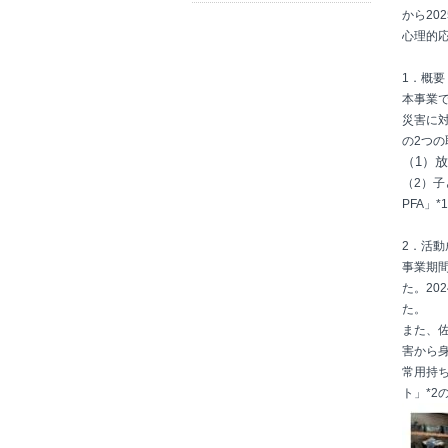
から20
心理的
1．概要
本事業
災害に
の2つ
（1）
（2）子ど
PFA」
2．活動
事業期
た。2
た。
また、
害から
常用持
ト」*