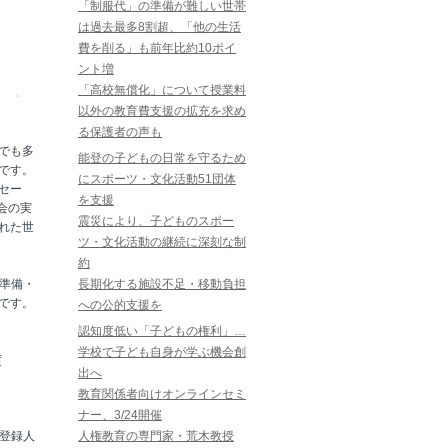
「制服代」の準備が難しい世帯
は過去最多8割超、「他の生活
費を削る」も前年比約10ポイ
ント増
「高校無償化」について授業料
以外の教育費支援の拡充を求め
る保護者の声も
でも多
能登の子どもの日常を守るため
です。
にスポーツ・文化活動51団体
セー
を支援
会の実
震災により、子どものスポー
れた世
ツ・文化活動の継続に深刻な制
約
「準備・
長期化する施設不足・移動負担
です。
への公的支援を
認知度低い「子どもの権利」…
学校で子ども自身が学ぶ機会創
f
出へ
教育関係者向けオンラインセミ
ナー、3/24開催
の登録人
人権教育の専門家・荒木教授