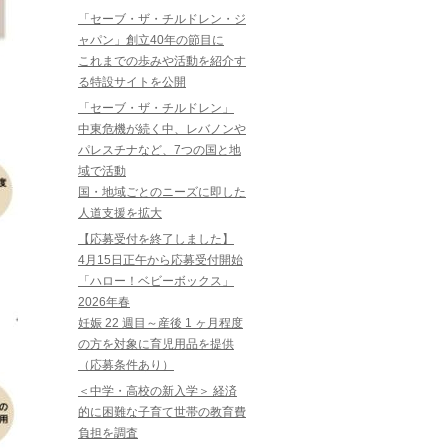
「セーブ・ザ・チルドレン・ジ
ャパン」創立40年の節目に
これまでの歩みや活動を紹介す
る特設サイトを公開
「セーブ・ザ・チルドレン」
中東危機が続く中、レバノンや
パレスチナなど、7つの国と地
域で活動
国・地域ごとのニーズに即した
人道支援を拡大
【応募受付を終了しました】
4月15日正午から応募受付開始
「ハロー！ベビーボックス」
2026年春
妊娠 22 週目～産後 1 ヶ月程度
の方を対象に育児用品を提供
（応募条件あり）
＜中学・高校の新入学＞ 経済
的に困難な子育て世帯の教育費
負担を調査