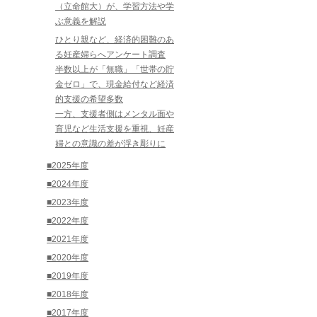
（立命館大）が、学習方法や学
ぶ意義を解説
ひとり親など、経済的困難のあ
る妊産婦らへアンケート調査
半数以上が「無職」「世帯の貯
金ゼロ」で、現金給付など経済
的支援の希望多数
一方、支援者側はメンタル面や
育児など生活支援を重視、妊産
婦との意識の差が浮き彫りに
■2025年度
■2024年度
■2023年度
■2022年度
■2021年度
■2020年度
■2019年度
■2018年度
■2017年度