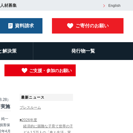
人材募集
English
資料請求
ご寄付のお願い
と解決策
発行物一覧
ご支援・参加のお願い
最新ニュース
8.28）
を実施
プレスルーム
 純一
■2026年度
損害保
経済的に困難な子育て世帯の子
2年4月
ども1.5万人の「食と生活」実