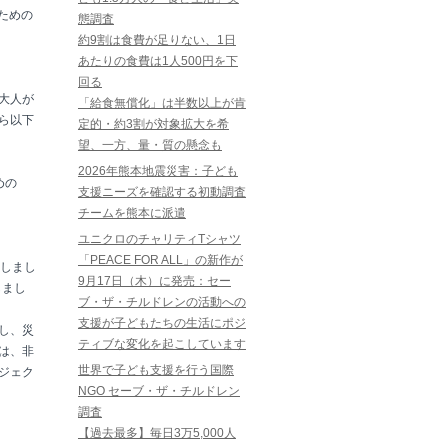
ための
態調査
約9割は食費が足りない、1日
あたりの食費は1人500円を下
回る
大人が
「給食無償化」は半数以上が肯
ら以下
定的・約3割が対象拡大を希
望、一方、量・質の懸念も
2026年熊本地震災害：子ども
めの
支援ニーズを確認する初動調査
チームを熊本に派遣
ユニクロのチャリティTシャツ
「PEACE FOR ALL」の新作が
施しまし
9月17日（木）に発売：セー
しまし
ブ・ザ・チルドレンの活動への
支援が子どもたちの生活にポジ
し、災
ティブな変化を起こしています
は、非
世界で子ども支援を行う国際
ジェク
NGO セーブ・ザ・チルドレン
調査
【過去最多】毎日3万5,000人