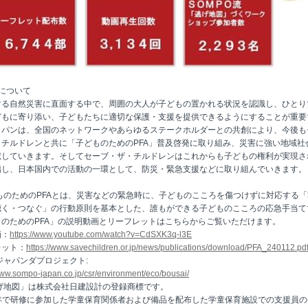
について
する自然災害に直面する中で、周囲の大人が子どもの置かれる状況を認識し、ひとり
どもに寄り添い、子どもたちに適切な保護・支援を提供できるようにすることが重要
ャパンは、全国のネットワークやあらゆるステークホルダーとの共創により、今後も
・チルドレンと共に「子どものためのPFA」普及啓発に取り組み、災害に強い地域社
献していきます。そしてセーブ・ザ・チルドレンはこれからも子どもの権利が実現さ
指し、日本国内での活動の一環として、防災・緊急支援などに取り組んでいきます。
どものためのPFAとは、災害などの緊急時に、子どものこころを傷つけずに対応する
聴く・つなぐ」の行動原則を基本とした、誰もができる子どものこころの応急手当て
ものためのPFA」の説明動画とリーフレットはこちらからご覧いただけます。
画：
https://www.youtube.com/watch?v=CdSXK3q-l3E
レット：
https://www.savechildren.or.jp/news/publications/download/PFA_240112.pd
災ジャパンダプロジェクト:
www.sompo-japan.co.jp/csr/environment/eco/bousai/
逃げ地図」は株式会社日建設計の登録商標です。
ヶ年で研修に参加した学童保育関係者および備品を配布した学童保育施設での支援員