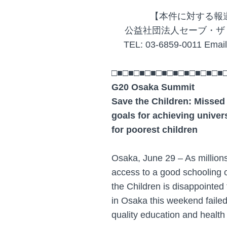
【本件に対する報
公益社団法人セーブ・ザ
TEL: 03-6859-0011 Email
□■□■□■□■□■□■□■□■□■□■
G20 Osaka Summit
Save the Children: Missed 
goals for achieving univer
for poorest children
Osaka, June 29 – As millions 
access to a good schooling o
the Children is disappointed
in Osaka this weekend failed
quality education and health 