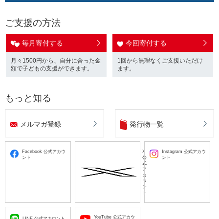
ご支援の方法
毎月寄付する
今回寄付する
月々1500円から、自分に合った金
1回から無理なくご支援いただけ
額で子どもの支援ができます。
ます。
もっと知る
メルマガ登録
発行物一覧
Facebook 公式アカウ
X
Instagram 公式アカウ
ント
公
ント
式
ア
カ
ウ
ン
ト
YouTube 公式アカウ
LINE 公式アカウント