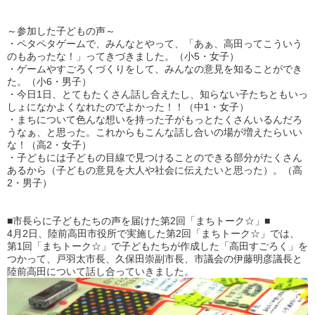
～参加した子どもの声～
・ペタペタゲームで、みんなとやって、「あぁ、高田ってこういう
のもあったな！」ってきづきました。（小5・女子）
・ゲームやすごろくづくりをして、みんなの意見を知ることができ
た。（小6・男子）
・今日1日、とてもたくさん話し合えたし、知らない子たちともいっ
しょになかよくなれたのでよかった！！（中1・女子）
・まちについて色んな想いを持った子がもっとたくさんいるんだろ
うなぁ、と思った。これからもこんな話し合いの場が増えたらいい
な！（高2・女子）
・子どもには子どもの目線で見つけることのできる部分がたくさん
あるから（子どもの意見を大人や社会に伝えたいと思った）。（高
2・男子）
■市長らに子どもたちの声を届けた第2回「まちトーク☆」■
4月2日、陸前高田市役所で実施した第2回「まちトーク☆」では、
第1回「まちトーク☆」で子どもたちが作成した「高田すごろく」を
つかって、戸羽太市長、久保田崇副市長、市議会の伊藤明彦議長と
陸前高田について話し合っていきました。