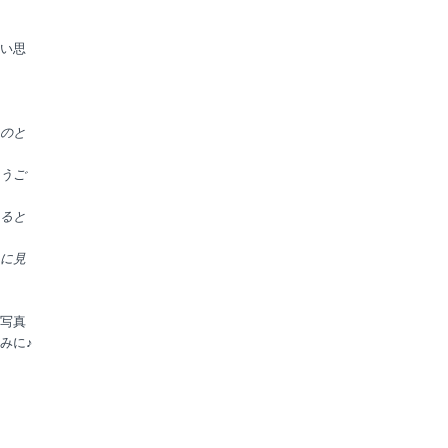
い思
のと
うご
ると
に見
写真
みに♪