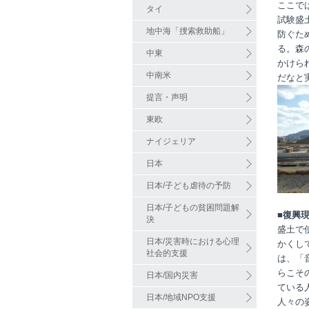
ここで
タイ
試験盛
地中海「捜索救助船」
防ぐた
る。森
中東
かけら
中南米
だなと
提言・声明
東欧
ナイジェリア
日本
日本/子ども虐待の予防
日本/子どもの貧困問題解
■復興
決
盛土で
日本/災害時における心理
かくし
社会的支援
は、「
らこそ
日本/国内災害
ている
日本/地域NPO支援
人々の