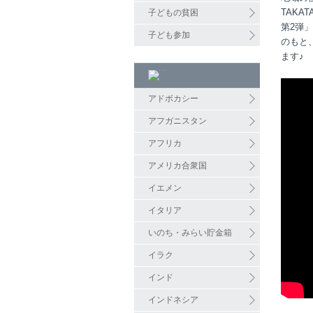
TAKAT
子どもの貧困
第
2
弾」
子ども参加
のもと
ます♪
アドボカシー
アフガニスタン
アフリカ
アメリカ合衆国
イエメン
イタリア
いのち・みらい貯金箱
イラク
インド
インドネシア