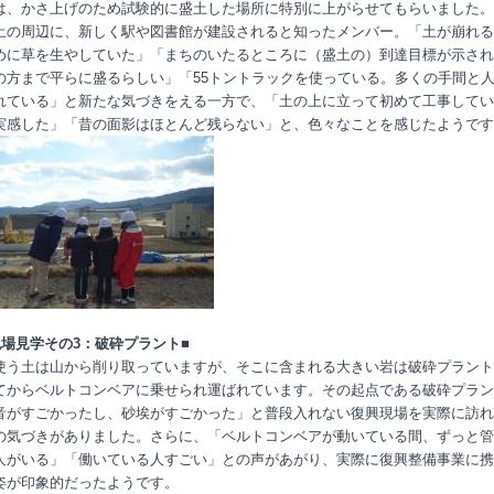
は、かさ上げのため試験的に盛土した場所に特別に上がらせてもらいました。
土の周辺に、新しく駅や図書館が建設されると知ったメンバー。「土が崩れる
めに草を生やしていた」「まちのいたるところに（盛土の）到達目標が示され
の方まで平らに盛るらしい」「
55
トントラックを使っている。多くの手間と
れている」と新たな気づきをえる一方で、「土の上に立って初めて工事してい
実感した」「昔の面影はほとんど残らない」と、色々なことを感じたようです
現場見学その
3
：破砕プラント■
使う土は山から削り取っていますが、そこに含まれる大きい岩は破砕プラント
てからベルトコンベアに乗せられ運ばれています。その起点である破砕プラン
音がすごかったし、砂埃がすごかった」と普段入れない復興現場を実際に訪れ
の気づきがありました。さらに、「ベルトコンベアが動いている間、ずっと管
人がいる」「働いている人すごい」との声があがり、実際に復興整備事業に携
姿が印象的だったようです。