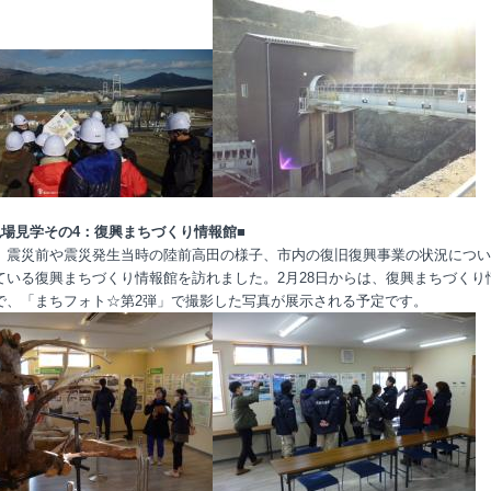
現場見学その
4
：復興まちづくり情報館■
、震災前や震災発生当時の陸前高田の様子、市内の復旧復興事業の状況につい
ている復興まちづくり情報館を訪れました。
2
月
28
日からは、復興まちづくり
で、「まちフォト☆第
2
弾」で撮影した写真が展示される予定です。