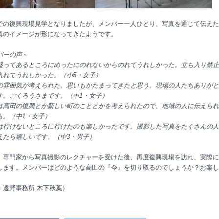
での復興現場見学となりましたが、メンバー一人ひとり、写真を通じて伝えた
真のイメージが形になってきたようです。
バーの声～
盛ってあるところにめったにのれないからのれてうれしかった。立ち入り禁止
入れてうれしかった。（小
5
・女子）
の雰囲気が考えられた。思いもかたまってきたと思う。現場の人たちありがと
す。ごくろうさまです。（中
1
・女子）
は高田の復興とか新しい町のこととかを考えられたので、地域の人に伝えられ
も。（中
1
・女子）
は行けないところに行けたのも楽しかったです。撮影した写真をたくさんの人
えたら嬉しいです。（中
3
・男子）
、専門家から写真撮影のレクチャーを受けた後、再度復興現場を訪れ、実際に
します。メンバーはどのような高田の『今』を切り取るのでしょうか？お楽し
：遠野事務所 木下秋葉）