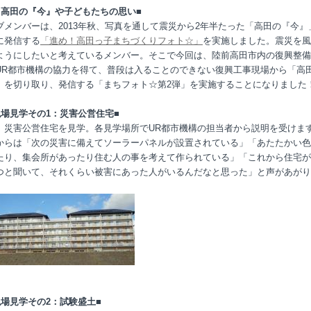
！高田の『今』や子どもたちの思い■
ブメンバーは、
2013
年秋、写真を通して震災から
2
年半たった「高田の『今』
に発信する
「進め！高田っ子まちづくりフォト☆」
を実施しました。震災を風
ようにしたいと考えているメンバー。そこで今回は、陸前高田市内の復興整備
UR
都市機構の協力を得て、普段は入ることのできない復興工事現場から「高
」を切り取り、発信する「まちフォト☆第
2
弾」を実施することになりました
現場見学その
1
：災害公営住宅■
、災害公営住宅を見学。各見学場所で
UR
都市機構の担当者から説明を受けま
からは「次の災害に備えてソーラーパネルが設置されている」「あたたかい色
たり、集会所があったり住む人の事を考えて作られている」「これから住宅が
つと聞いて、それくらい被害にあった人がいるんだなと思った」と声があがり
現場見学その
2
：試験盛土■