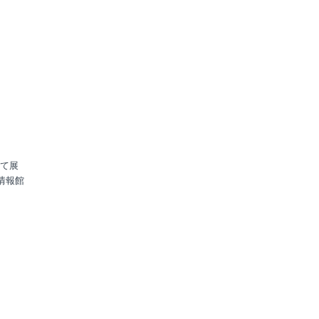
て展
情報館