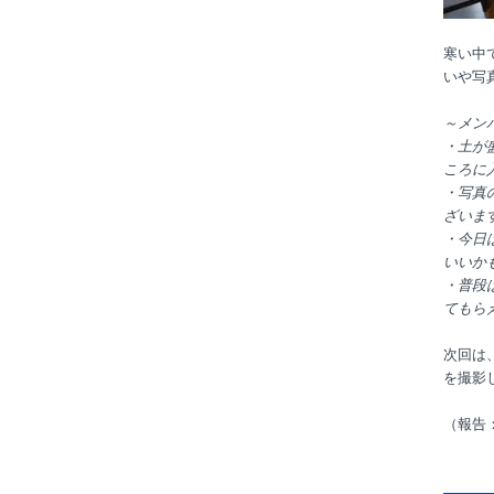
寒い中
いや写
～メン
・土が
ころに
・写真
ざいま
・今日
いいか
・普段
てもら
次回は
を撮影
（報告