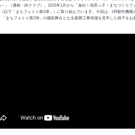
A
～」（通称・絆クラブ）。
2015
年
1
月から「進め！高田っ子！まちづくりフ
（以下「まちフォト☆第
2
弾」）に取り組んでいます。今回は、
UR
都市機構
、「まちフォト☆第
2
弾」の撮影舞台となる復興工事現場を見学した様子をお