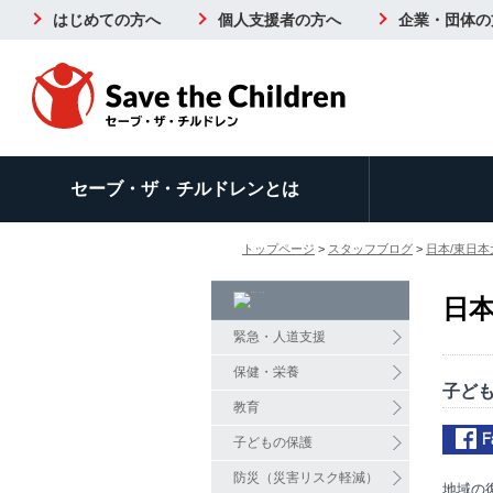
はじめての方へ
個人支援者の方へ
企業・団体の
セーブ・ザ・チルドレンとは
トップページ
>
スタッフブログ
>
日本/東日
日本
緊急・人道支援
保健・栄養
子ども
教育
子どもの保護
防災（災害リスク軽減）
地域の