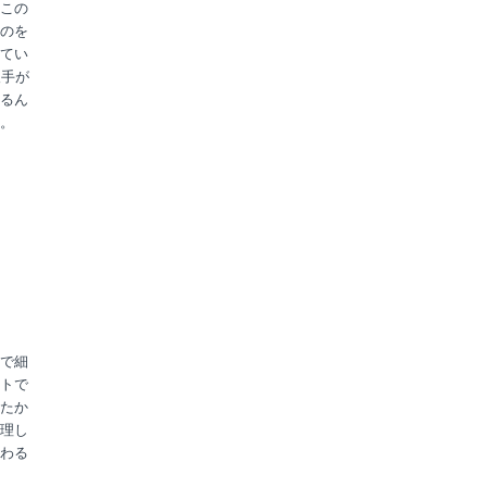
この
のを
てい
人手が
るん
。
で細
トで
たか
理し
わる