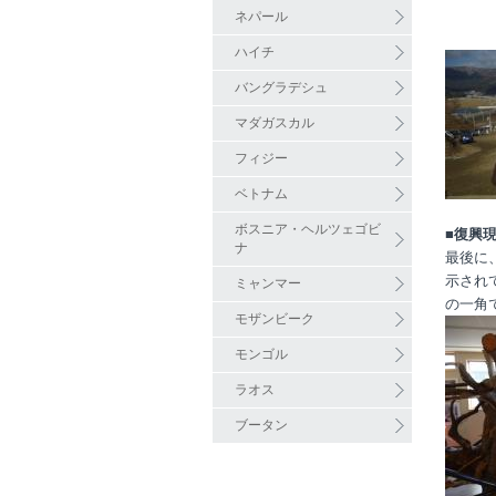
ネパール
ハイチ
バングラデシュ
マダガスカル
フィジー
ベトナム
ボスニア・ヘルツェゴビ
■復興
ナ
最後に
示され
ミャンマー
の一角
モザンビーク
モンゴル
ラオス
ブータン