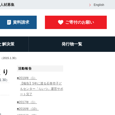
人材募集
English
資料請求
ご寄付のお願い
と解決策
発行物一覧
015.1.30）
活動報告
くり
■2019年（1）
1.30）
【報告】5年に渡る石巻市子ど
もセンター「らいつ」運営サポ
ート完了
■2017年（1）
■2016年（10）
e