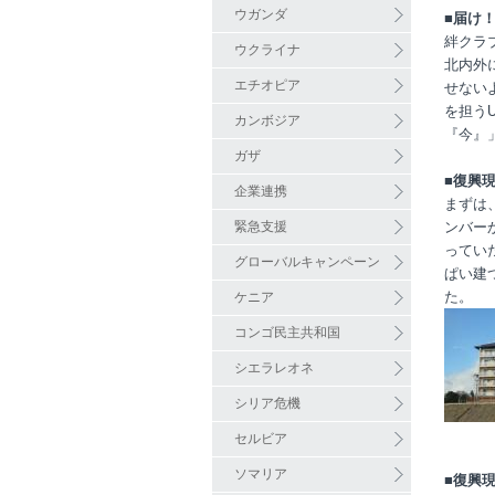
ウガンダ
■届け
絆クラ
ウクライナ
北内外
エチオピア
せない
を担う
カンボジア
『今』
ガザ
■復興
企業連携
まずは
緊急支援
ンバー
ってい
グローバルキャンペーン
ぱい建
た。
ケニア
コンゴ民主共和国
シエラレオネ
シリア危機
セルビア
ソマリア
■復興