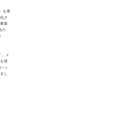
」を東
化さ
事業
田の
！
す。メ
を使
いっ
まし