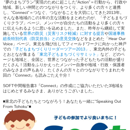
“夢のまちプラン”実現のために起こした“Action”＝行動から、行政や
地域、新しい仲間とのつながりをつくり、より多くの方々と連携
し、“Connect”＝つなぐ、つながることを大切にしてきた2013年。
そんな各地域のこの1年の主な活動をまとめたのが、「子どもまちづ
くりクラブ」ページ。メンバーが自分たちの活動をより多くの方々
に伝えられるように思いを込めました。また、昨年から継続して実
施している
世界の防災（災害リスク軽減）に対する提言
や
国連事務
総長特別代表（防災担当）との意見交換
などをまとめた「Hear Our
Voice」ページ。東北を飛び出してフィールドワークに向かった神戸
での
「子どもまちづくりリーダーツアー2013」
、東北内外の子ども
とおとなが集まる
「東北子どもまちづくりサミット」
など、どのペ
ージも地域と、全国と、世界とつながった子どもたちの活動が盛り
だくさん！活動をふりかえったメンバー自身や地域・行政・保護者
のみなさまの声もあり、たくさんの方々とのつながりでうまれた今
回の『Connect』も読みごたえ十分！
SOFT中間報告書3『Connect』の作成にご協力いただいた3地域を
はじめとするみなさま、ありがとうございました。
■東北の子どもたちとつながろう！あなたも一緒に“Speaking Out
From Tohoku”■