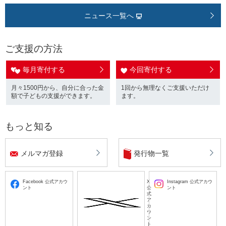
ニュース一覧へ
ご支援の方法
毎月寄付する
今回寄付する
月々1500円から、自分に合った金
1回から無理なくご支援いただけ
額で子どもの支援ができます。
ます。
もっと知る
メルマガ登録
発行物一覧
Facebook 公式アカウ
X
Instagram 公式アカウ
ント
公
ント
式
ア
カ
ウ
ン
ト