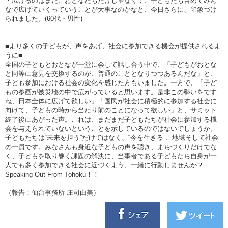
・広げるのはまた、おとなたちだけじゃなくて、子どもたち含めてみん
なで広げていくっていうことが大事なのかなと、今日さらに、印象づけ
られました。
(60
代・男性
)
■より多くの子どもが、声をあげ、社会に参加できる機会が提供されるよ
うに■
全国の子どもとおとなが一堂に会して話し合う中で、「子どもがおとな
と同等に意見を交換するのが、普通のこととなりつつあるんだな」と、
子ども参加における社会の変化を感じた方もいました。一方で、「子ど
もの参画が被災地の中で広がっていると思います。是非この勢いをです
ね、日本全体に広げて欲しい」「国民が社会に積極的に参加する社会に
向けて、子どもの時から当たり前のことになって欲しい」と、サミット
終了後にあがった声。これは、まだまだ子どもたちが社会に参加する機
会を与えられていないということを示しているのではないでしょうか。
子どもたちは“未来を担う”だけではなく、“今を生きる”、地域そして社会
の一員です。みなさんも身近な子どもの声を聴き、まちづくりだけでな
く、子どもを取り巻く課題の解決に、当事者である子どもたち自身が一
人でも多く参加できる社会に近づくよう、一緒に行動しませんか？
Speaking Out From Tohoku
！！
（報告：仙台事務所 庄司由美）