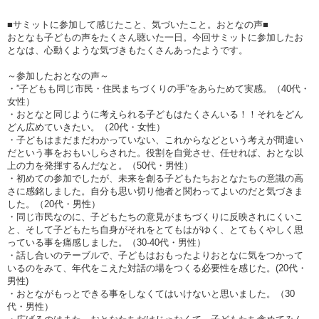
■サミットに参加して感じたこと、気づいたこと。おとなの声■
おとなも子どもの声をたくさん聴いた一日。今回サミットに参加したお
となは、心動くような気づきもたくさんあったようです。
～参加したおとなの声～
・”子どもも同じ市民・住民まちづくりの手”をあらためて実感。（
40
代・
女性）
・おとなと同じように考えられる子どもはたくさんいる！！それをどん
どん広めていきたい。（
20
代・女性）
・子どもはまだまだわかっていない、これからなどという考えが間違い
だという事をおもいしらされた。役割を自覚させ、任せれば、おとな以
上の力を発揮するんだなと。（
50
代・男性）
・初めての参加でしたが、未来を創る子どもたちおとなたちの意識の高
さに感銘しました。自分も思い切り他者と関わってよいのだと気づきま
した。（
20
代・男性）
・同じ市民なのに、子どもたちの意見がまちづくりに反映されにくいこ
と、そして子どもたち自身がそれをとてもはがゆく、とてもくやしく思
っている事を痛感しました。（
30-40
代・男性）
・話し合いのテーブルで、子どもはおもったよりおとなに気をつかって
いるのをみて、年代をこえた対話の場をつくる必要性を感じた。
(20
代・
男性
)
・おとながもっとできる事をしなくてはいけないと思いました。（
30
代・男性）