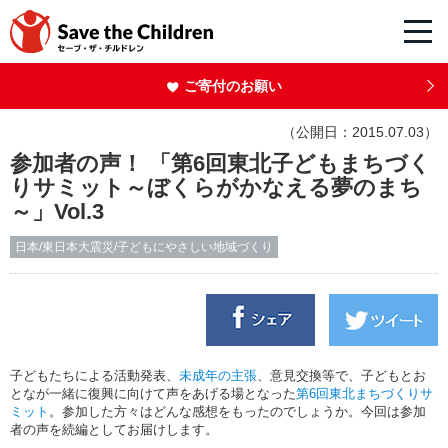
ご寄付のお願い
（公開日：2015.07.03）
参加者の声！ 「第6回東北子どもまちづく
りサミット～ぼくらがかなえる夢のまち
～」Vol.3
日本/東日本大震災/子どもにやさしい地域づくり
子どもたちによる活動発表、
未成年の主張
、意見交換等で、子どもとお
となが一緒に復興に向けて声をあげる場となった
第
6
回東北まちづくりサ
ミット
。参加した方々はどんな感想をもったのでしょうか。今回は参加
者の声を続編としてお届けします。