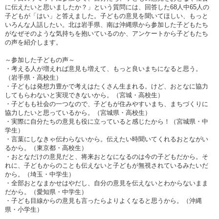
に伝えたいと思いましたか？」という質問には、回答した
68
人中
65
人の
子どもが「はい」と答えました。子どもの意見を聞いてほしい、もっと
いろんな人話したい。北は岩手県、南は沖縄県から参加した子どもたち
がなぜそのような気持ちを抱いているのか、アンケートから子どもたち
の声を紹介します。
～参加した子どもの声～
・考える人が増えれば意見も増えて、もっと良いまちになると思う。
（岩手県・高校生）
・子どもは発想力豊かで考えはたくさん生まれる。けど、おとなに協力
してもらわないと実現できないから。（宮城・高校生）
・子どもも社会の一つなので、子どもが住みやすいまち、まちづくりに
協力したいと思っているから。（宮城県・高校生）
・実際に自分たちの意見も役に立っていると感じたから！（宮城県・中
学生）
・言葉にしなきゃ伝わらないから。伝えたい時聞いてくれるおとながい
るから。（東京都・高校生）
・おとなだけの意見だと、将来おとなになるのは今の子どもだから。そ
れに、子どもからのことも伝えないと子どもが無視されているみたいだ
から。（埼玉・中学生）
・全部おとなまかせはやだし、自分の意見を伝えないとわからないまま
だから。（愛知県・中学生）
・子ども目線からの意見も言ったらよりよくなると思うから。（沖縄
県・小学生）