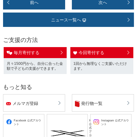
前へ
次へ
ニュース一覧へ
ご支援の方法
毎月寄付する
今回寄付する
月々1500円から、自分に合った金
1回から無理なくご支援いただけ
額で子どもの支援ができます。
ます。
もっと知る
メルマガ登録
発行物一覧
Facebook 公式アカウ
X
Instagram 公式アカウ
ント
公
ント
式
ア
カ