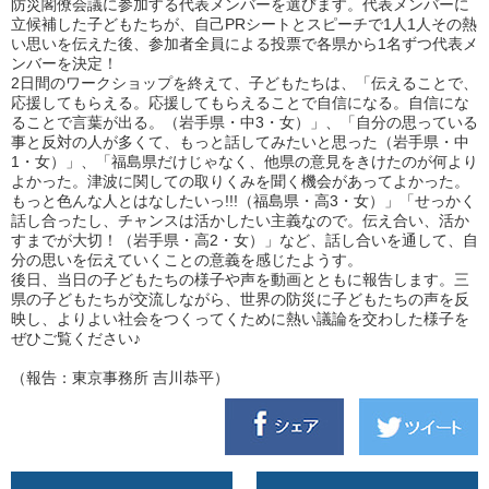
防災閣僚会議に参加する代表メンバーを選びます。代表メンバーに
立候補した子どもたちが、自己PRシートとスピーチで1人1人その熱
い思いを伝えた後、参加者全員による投票で各県から1名ずつ代表メ
ンバーを決定！
2日間のワークショップを終えて、子どもたちは、「伝えることで、
応援してもらえる。応援してもらえることで自信になる。自信にな
ることで言葉が出る。（岩手県・中3・女）」、「自分の思っている
事と反対の人が多くて、もっと話してみたいと思った（岩手県・中
1・女）」、「福島県だけじゃなく、他県の意見をきけたのが何より
よかった。津波に関しての取りくみを聞く機会があってよかった。
もっと色んな人とはなしたいっ!!!（福島県・高3・女）」「せっかく
話し合ったし、チャンスは活かしたい主義なので。伝え合い、活か
すまでが大切！（岩手県・高2・女）」など、話し合いを通して、自
分の思いを伝えていくことの意義を感じたようす。
後日、当日の子どもたちの様子や声を動画とともに報告します。三
県の子どもたちが交流しながら、世界の防災に子どもたちの声を反
映し、よりよい社会をつくってくために熱い議論を交わした様子を
ぜひご覧ください♪
（報告：東京事務所 吉川恭平）