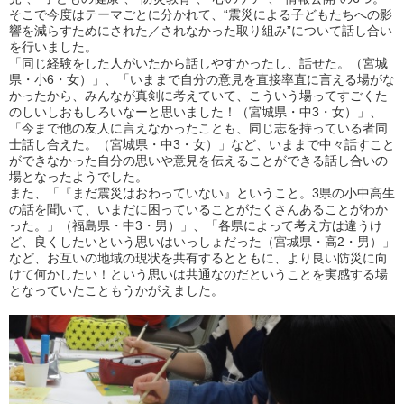
そこで今度はテーマごとに分かれて、“震災による子どもたちへの影
響を減らすためにされた／されなかった取り組み”について話し合い
を行いました。
「同じ経験をした人がいたから話しやすかったし、話せた。（宮城
県・小6・女）」、「いままで自分の意見を直接率直に言える場がな
かったから、みんなが真剣に考えていて、こういう場ってすごくた
のしいしおもしろいなーと思いました！（宮城県・中3・女）」、
「今まで他の友人に言えなかったことも、同じ志を持っている者同
士話し合えた。（宮城県・中3・女）」など、いままで中々話すこと
ができなかった自分の思いや意見を伝えることができる話し合いの
場となったようでした。
また、「『まだ震災はおわっていない』ということ。3県の小中高生
の話を聞いて、いまだに困っていることがたくさんあることがわか
った。」（福島県・中3・男）」、「各県によって考え方は違うけ
ど、良くしたいという思いはいっしょだった（宮城県・高2・男）」
など、お互いの地域の現状を共有するとともに、より良い防災に向
けて何かしたい！という思いは共通なのだということを実感する場
となっていたこともうかがえました。