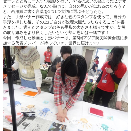
セージとともに一人ずつ撮影を行い、37名の思いの詰まったビデオ
メッセージが完成。なんて書けば、自分の思いが伝わるのだろう？
と、画用紙に書く言葉を1つ1つ大切に選ぶ子どもたち。
また、手形バナー作成では、好きな色のスタンプを使って、自分の
手形を押した後、その上に“自分が総理大臣だったらすること”を書
きました。選んだスタンプの色も手形の大きさも様々ですが、防災
の取り組みをより良くしたいという熱い思いは一緒です！
今回、作成した動画と手形バナーは、第6回アジア防災閣僚会議に参
加する代表メンバーが持っていき、世界に届けます♪