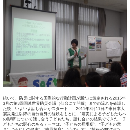
続いて、防災に関する国際的な行動計画が新たに策定される2015年
3月の第3回国連世界防災会議（仙台にて開催）までの流れを確認し
た後、いよいよ話し合いがスタート！！2011年3月11日の東日本大
震災発生以降の自分自身の経験をもとに、“震災による子どもたちへ
の影響”について話し合う子どもたち。話し合いの結果でてきた、子
どもたちの関心のあるテーマは、“子どもの居場所”、“子どもの意
見”、“子どもの健康”、“防災教育”、“心のケア”、“情報公開”の6つ。