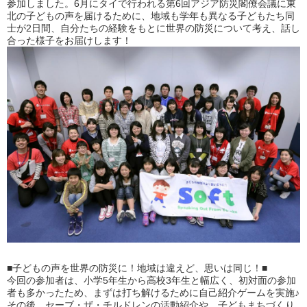
参加しました。6月にタイで行われる第6回アジア防災閣僚会議に東
北の子どもの声を届けるために、地域も学年も異なる子どもたち同
士が2日間、自分たちの経験をもとに世界の防災について考え、話し
合った様子をお届けします！
■子どもの声を世界の防災に！地域は違えど、思いは同じ！■
今回の参加者は、小学5年生から高校3年生と幅広く、初対面の参加
者も多かったため、まずは打ち解けるために自己紹介ゲームを実施♪
その後、セーブ・ザ・チルドレンの活動紹介や、子どもまちづくり