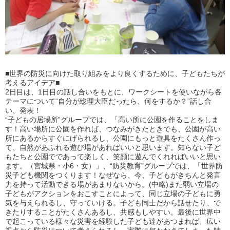
■世界の防災に向けた取り組みをより良くするために、子どもたちが
考えるアイデア■
2日目は、1日目の話し合いをもとに、ワークシートを使いながら各
テーマについて“自分が総理大臣だったら、何をするか？”話し合
い、発表！
“子どもの居場所”グループでは、「高い所に公園を作ることをしま
す！高い場所に公園を作れば、つなみがきたときでも、公園が高い
所にあるからすぐにげられるし、公園にもっと遊具をたくさん作っ
て、自然があふれる遊び場があればいいと思います。知らない子ど
もたちと公園でであって楽しく、笑顔に遊んでくれればいいと思い
ます。（宮城県・小6・女）」、“防災教育”グループでは、「世界防
災子ども機関をつくります！なぜなら、今、子どもがきちんと発言
力を持って活動できる場があまりないから。(中略)また弱い立場の
子どもがアクションをおこすことによって、同じ立場の子どもに勇
気を与えられるし、守っていける。子ども同士だから話せたり、で
きたりすることがたくさんあるし、共感もしやすい。最後に世界中
で起こっている様々な災害を経験した子ども達があつまれば、広い