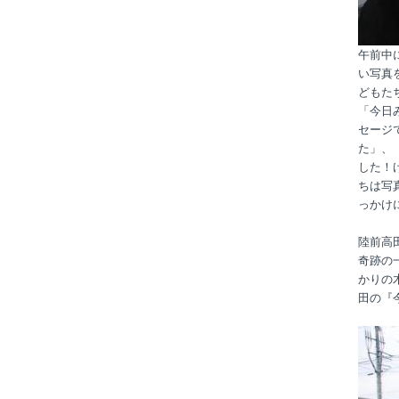
午前中
い写真
どもた
「今日
セージ
た」、
した！
ちは写
っかけ
陸前高
奇跡の
かりの
田の『