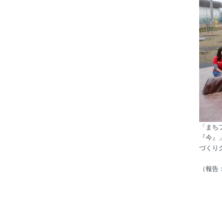
「まち
『今』
づくり
（報告