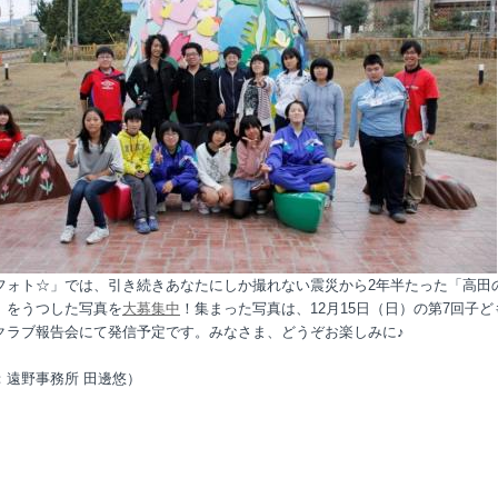
フォト☆」では、引き続きあなたにしか撮れない震災から2年半たった「高田
」をうつした写真を
大募集中
！集まった写真は、12月15日（日）の第7回子ど
クラブ報告会にて発信予定です。みなさま、どうぞお楽しみに♪
：遠野事務所 田邊悠）