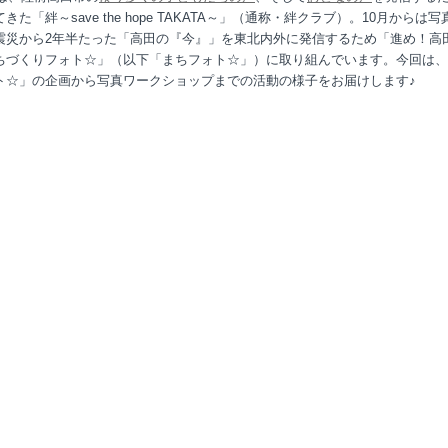
きた「絆～save the hope TAKATA～」（通称・絆クラブ）。10月からは
震災から2年半たった「高田の『今』」を東北内外に発信するため「進め！高
ちづくりフォト☆」（以下「まちフォト☆」）に取り組んでいます。今回は、
ト☆」の企画から写真ワークショップまでの活動の様子をお届けします♪