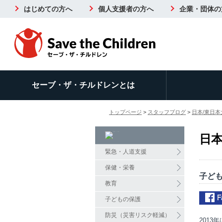
はじめての方へ
個人支援者の方へ
企業・団体の
セーブ・ザ・チルドレンとは
トップページ
>
スタッフブログ
>
日本/東日
日本
緊急・人道支援
保健・栄養
子ども
教育
子どもの保護
防災（災害リスク軽減）
2013