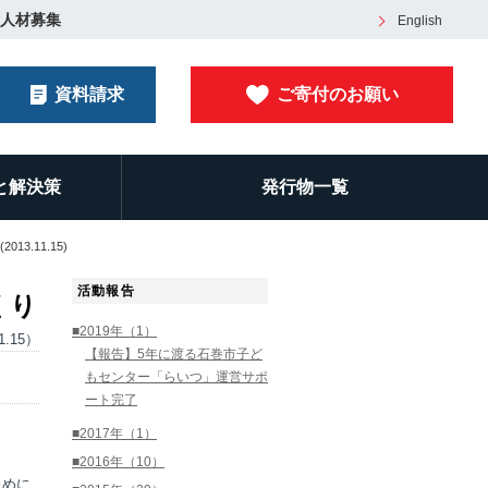
人材募集
English
資料請求
ご寄付のお願い
と解決策
発行物一覧
3.11.15)
活動報告
くり
■2019年（1）
1.15）
【報告】5年に渡る石巻市子ど
もセンター「らいつ」運営サポ
ート完了
■2017年（1）
■2016年（10）
ために