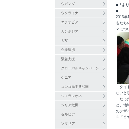
ウガンダ
■「よ
■
ウクライナ
201
エチオピア
もたち
マにつ
カンボジア
ガザ
企業連携
緊急支援
グローバルキャンペーン
ケニア
コンゴ民主共和国
「タイ
ないと
シエラレオネ
「だっ
と、地
シリア危機
のデザ
セルビア
※「ま
ソマリア