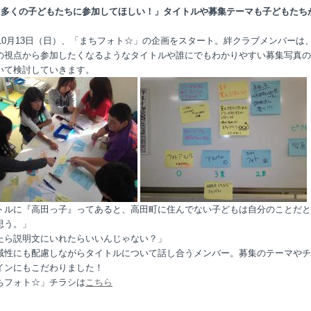
り多くの子どもたちに参加してほしい！」タイトルや募集テーマも子どもたち
3年10月13日（日）、「まちフォト☆」の企画をスタート。絆クラブメンバーは
の視点から参加したくなるようなタイトルや誰にでもわかりやすい募集写真の
いて検討していきます。
トルに『高田っ子』ってあると、高田町に住んでない子どもは自分のことだと
思う。」
たら説明文にいれたらいいんじゃない？」
域性にも配慮しながらタイトルについて話し合うメンバー。募集のテーマやチ
インにもこだわりました！
ちフォト☆」チラシは
こちら