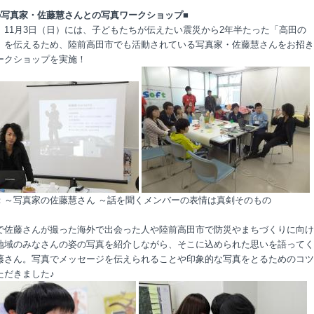
の写真家・佐藤慧さんとの写真ワークショップ■
、11月3日（日）には、子どもたちが伝えたい震災から2年半たった「高田の
」を伝えるため、陸前高田市でも活動されている写真家・佐藤慧さんをお招き
ークショップを実施！
：～写真家の佐藤慧さん ～話を聞くメンバーの表情は真剣そのもの
で佐藤さんが撮った海外で出会った人や陸前高田市で防災やまちづくりに向け
地域のみなさんの姿の写真を紹介しながら、そこに込められた思いを語ってく
藤さん。写真でメッセージを伝えられることや印象的な写真をとるためのコツ
ただきました♪