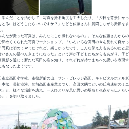
に学んだことを活かして、写真を撮る角度を工夫したり、「夕日を背景にかっ
をとるにはどうしたらいいですか？」などと佐藤さんに質問しながら撮影をす
ち。
みんなが撮った写真は、みんなにしか撮れないもの」。そんな佐藤さんからの
で締めくくられた写真ワークショップ。「いろいろな高田の今を見れて良かっ
「写真は初めてやったけれど、楽しかったです。こんな伝え方もあるのだと思
けいさんの話べんきょうになった」という声が子どもたちからもあがり、子ど
真撮影を通じて新たな高田の姿を知り、それぞれが持つまちへの思いを表現す
にもなったようです。
田市立高田小学校、市役所前の山、サン・ビレッジ高田、キャピタルホテル10
一本松、長部漁港、陸前高田市産業まつり、高田大隅つどいの丘商店街のミニ
木」と、様々な場所を訪れ、一人ひとりが思い思いの場所と視点から伝えたい
今』」を切り取りました。