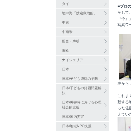
タイ
■プロ
そして
地中海「捜索救助船」
『今』
中東
写真ワ
中南米
提言・声明
東欧
ナイジェリア
日本
日本/子ども虐待の予防
左から
日本/子どもの貧困問題解
決
これま
動する
日本/災害時における心理
社会的支援
った佐
えてい
日本/国内災害
日本/地域NPO支援