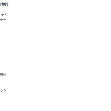
が検討
、子ど
テー
思わ
ラシ