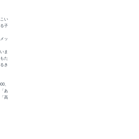
こい
る子
メッ
いま
もた
るき
00、
「あ
「高