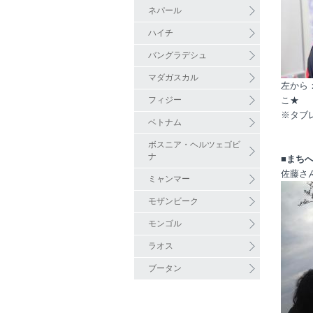
ネパール
ハイチ
バングラデシュ
マダガスカル
左から
フィジー
こ★
※タブ
ベトナム
ボスニア・ヘルツェゴビ
ナ
■まち
佐藤さ
ミャンマー
モザンビーク
モンゴル
ラオス
ブータン