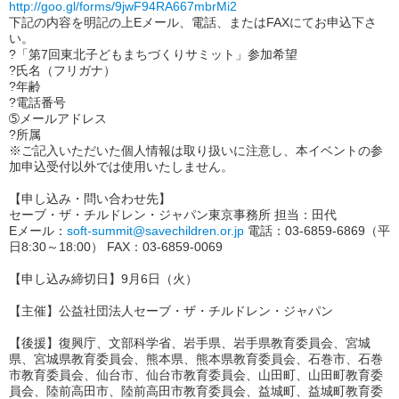
http://goo.gl/forms/9jwF94RA667mbrMi2
下記の内容を明記の上Eメール、電話、またはFAXにてお申込下さ
い。
?「第7回東北子どもまちづくりサミット」参加希望
?氏名（フリガナ）
?年齢
?電話番号
➄メールアドレス
?所属
※ご記入いただいた個人情報は取り扱いに注意し、本イベントの参
加申込受付以外では使用いたしません。
【申し込み・問い合わせ先】
セーブ・ザ・チルドレン・ジャパン東京事務所 担当：田代
Eメール：
soft-summit@savechildren.or.jp
電話：03-6859-6869（平
日8:30～18:00） FAX：03-6859-0069
【申し込み締切日】9月6日（火）
【主催】公益社団法人セーブ・ザ・チルドレン・ジャパン
【後援】復興庁、文部科学省、岩手県、岩手県教育委員会、宮城
県、宮城県教育委員会、熊本県、熊本県教育委員会、石巻市、石巻
市教育委員会、仙台市、仙台市教育委員会、山田町、山田町教育委
員会、陸前高田市、陸前高田市教育委員会、益城町、益城町教育委