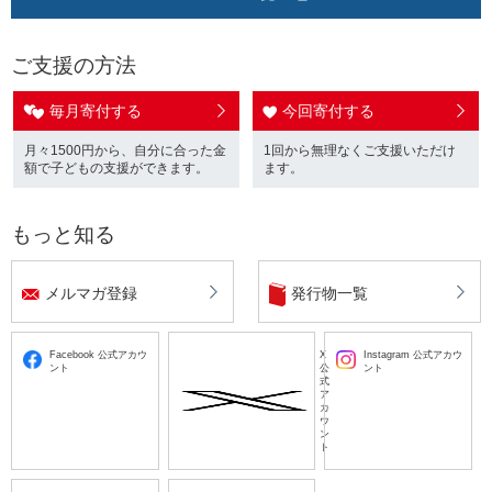
ご支援の方法
毎月寄付する
今回寄付する
月々1500円から、自分に合った金
1回から無理なくご支援いただけ
額で子どもの支援ができます。
ます。
もっと知る
メルマガ登録
発行物一覧
Facebook 公式アカウ
X
Instagram 公式アカウ
ント
公
ント
式
ア
カ
ウ
ン
ト