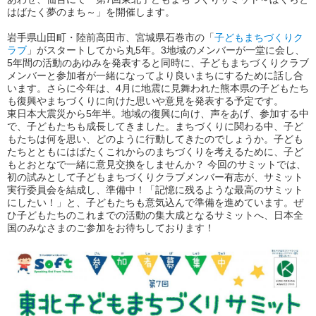
はばたく夢のまち～」を開催します。
岩手県山田町・陸前高田市、宮城県石巻市の「
子どもまちづくりク
ラブ
」がスタートしてから丸5年。3地域のメンバーが一堂に会し、
5年間の活動のあゆみを発表すると同時に、子どもまちづくりクラブ
メンバーと参加者が一緒になってより良いまちにするために話し合
います。さらに今年は、4月に地震に見舞われた熊本県の子どもたち
も復興やまちづくりに向けた思いや意見を発表する予定です。
東日本大震災から5年半。地域の復興に向け、声をあげ、参加する中
で、子どもたちも成長してきました。まちづくりに関わる中、子ど
もたちは何を思い、どのように行動してきたのでしょうか。子ども
たちとともにはばたくこれからのまちづくりを考えるために、子ど
もとおとなで一緒に意見交換をしませんか？ 今回のサミットでは、
初の試みとして子どもまちづくりクラブメンバー有志が、サミット
実行委員会を結成し、準備中！「記憶に残るような最高のサミット
にしたい！」と、子どもたちも意気込んで準備を進めています。ぜ
ひ子どもたちのこれまでの活動の集大成となるサミットへ、日本全
国のみなさまのご参加をお待ちしております！